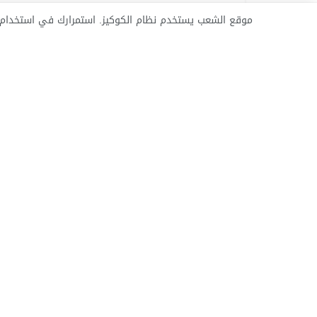
موقع الشعب يستخدم نظام الكوكيز. استمرارك في استخدام ه
الاسير16092
14 ماي 2013
أعداد خاصة
الاسير16089
24 أفريل 2013