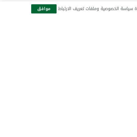
ة سياسة الخصوصية وملفات تعريف الارتباط
الاسير16090
موافق
30 أفريل 2013
أعداد خاصة
صوت الاسير 16088
9 أفريل 2013