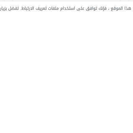
ذا الموقع ، فإنك توافق على استخدام ملفات تعريف الارتباط. تفضل بزيار
الاسير16091
7 ماي 2013
أعداد خاصة
صوت الأسير16088
16 أفريل 2013