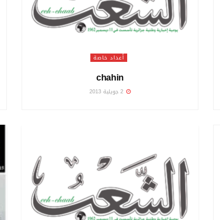
أعداد خاصة
chahin
2 جويلية 2013