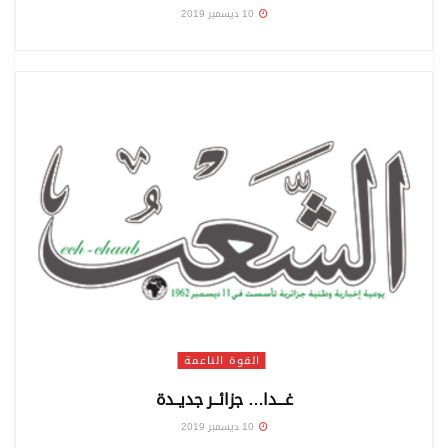
10 ديسمبر 2019
القوة الناعمة
غـــدا… جزائــر جديــدة
10 ديسمبر 2019