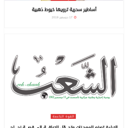
أساطير سحرية ترويها خيوط ذهبية
17 ديسمبر 2019
القوة الناعمة
الإرادة تصنع المعجـزات وتحـــوّل الإعاقـــة إلى قصـــة نجــــاح