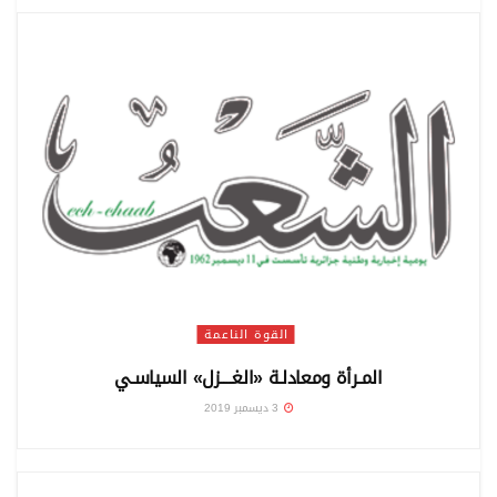
القوة الناعمة
المـرأة ومعادلـة «الغــــزل» السياسـي
3 ديسمبر 2019