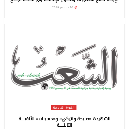
10 ديسمبر 2019
القوة الناعمة
الشهيدة «صليحة واتيكي» و«حسيبات» الألفيــــة
الثالثـــــة