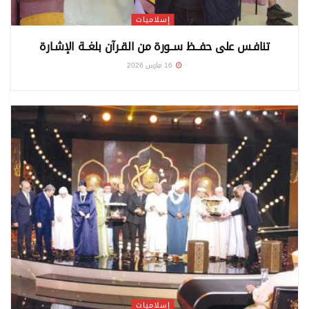
إسلاميات
تنافـس على حفــظ ســورة من القـرآن بلغــة الإشـارة
16 مارس 2026
إسلاميات