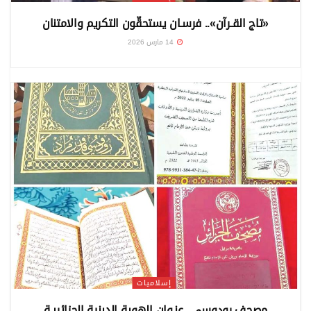
«تاج القـرآن».. فرسـان يستحقّون التكريم والامتنان
14 مارس 2026
إسلاميات
مصحف رودوسي.. عنـوان الهوية الدينية الجزائريـة