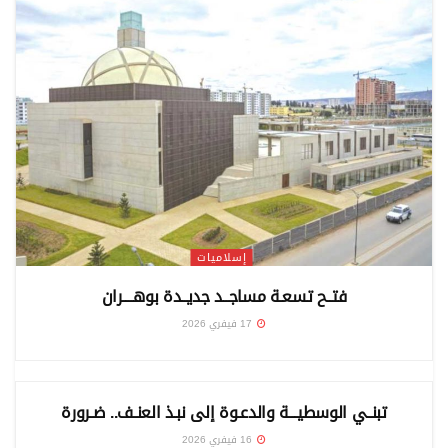
إسلاميات
فتــح تسعـة مساجــد جديــدة بوهــــران
17 فيفري 2026
إسلاميات
تبنــي الوسطيـــة والدعـوة إلى نبـذ العنـف.. ضـرورة
16 فيفري 2026