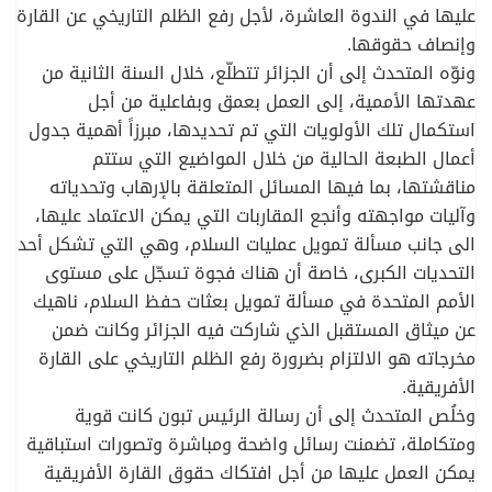
عليها في الندوة العاشرة، لأجل رفع الظلم التاريخي عن القارة
وإنصاف حقوقها.
ونوّه المتحدث إلى أن الجزائر تتطلّع، خلال السنة الثانية من
عهدتها الأممية، إلى العمل بعمق وبفاعلية من أجل
استكمال تلك الأولويات التي تم تحديدها، مبرزاً أهمية جدول
أعمال الطبعة الحالية من خلال المواضيع التي ستتم
مناقشتها، بما فيها المسائل المتعلقة بالإرهاب وتحدياته
وآليات مواجهته وأنجع المقاربات التي يمكن الاعتماد عليها،
الى جانب مسألة تمويل عمليات السلام، وهي التي تشكل أحد
التحديات الكبرى، خاصة أن هناك فجوة تسجّل على مستوى
الأمم المتحدة في مسألة تمويل بعثات حفظ السلام، ناهيك
عن ميثاق المستقبل الذي شاركت فيه الجزائر وكانت ضمن
مخرجاته هو الالتزام بضرورة رفع الظلم التاريخي على القارة
الأفريقية.
وخلُص المتحدث إلى أن رسالة الرئيس تبون كانت قوية
ومتكاملة، تضمنت رسائل واضحة ومباشرة وتصورات استباقية
يمكن العمل عليها من أجل افتكاك حقوق القارة الأفريقية