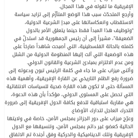
الإفريقية ما تقوله في هذا المجال.
وأرجع المتحدّث سبب هذا الوضع المتأزّم إلى تزايد سياسة
الاستقطاب وانعكاساتها على مبدإ الشرعية الدولية،
“وتوظيف هذا المبدأ فقط حينما يتعلق الأمر بالدول
الضعيفة”، مشيراً إلى أن رئيس الجمهورية قد استدلّ في
كلمته بالحالة الفلسطينية، التي أصبحت شاهداً صارخاً على
هذه الوضعية التي آلت إليها المنظومة الدولية من الشلل
ومن عدم الالتزام بمبادئ الشرعية والقانون الدولي.
وأثنى ميزاب على ما جاء في كلمة الرئيس تبون ودعوته إلى
ضرورة رفع الظلم التاريخي عن القارة الإفريقية، وأهمية هذه
المسألة حتى لا تكون هذه القارة ضحية للسياسات الانتقائية
التي تحصل على المستوى الدولي، مؤكداً بأن هذه الدعوة،
هي مقاربة استباقية للدفع بكافة الدول الإفريقية إلى ضرورة
التحرك العاجل لتدارك الأوضاع.
وعرّج ميزاب على دور الجزائر بمجلس الأمن، خاصة في ولايتها
الحالية كعضو غير دائم بمجلس الأمن، وتنسيقها مع الدول
الإفريقية وتلك الديناميكية والحركية وفق أجندة تم الاتفاق