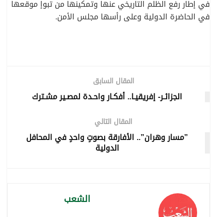
في إطار رفع الظلم التاريخي عنها وتمكينها من تبوإ موقعها
في الحاضرة الدولية وعلى رأسها مجلس الأمن.
المقال السابق
الجزائـر- إفريقيـا.. أفكـار واحـدة لمصـير مشـترك
المقال التالي
”مسار وهران”.. الأفارقة بصوتٍ واحدٍ في المحافل
الدولية
الشعب