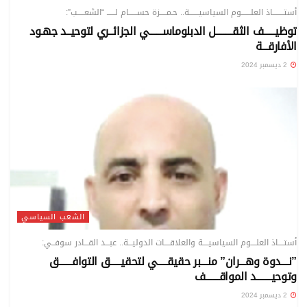
أستــــــــاذ العلـــــــوم السياسيـــــــة.. حـمـــــزة حســــــام لــــــ “الشعـــــب”:
توظيــــــف الثقـــــــــل الدبلوماســـــــي الجزائــري لتوحيــد جهـود
الأفارقـــة
2 ديسمبر 2024
الشعب السياسي
أستــــاذ العلــــوم السياسيــــة والعلاقــــات الدوليـــة.. عبـــد القـــادر سوفــي:
”نــــدوة وهـــران” منــــبر حقيقـــــي لتحقيــــــق التوافـــــــق
وتوحيــــــــد المواقـــــــف
2 ديسمبر 2024