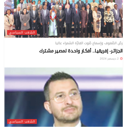
الشعب السياسي
رصّ الصّفوف وإسماع صّوت القارّة السّمراء عاليا
الجزائـر- إفريقيـا.. أفكـار واحـدة لمصـير مشـترك
2 ديسمبر 2024
الشعب السياسي