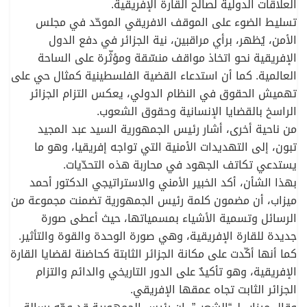
العلاقات الدولية لصالح القارة الإفريقية.
تسليط الضوء على الموقف الافريقي الموحّد في مجلس
الأمن، يُظهر، برأي مراقبين، نية الجزائر في دفع الدول
الإفريقية نحو اتخاذ مواقف منسّقة ومؤثّرة على الساحة
العالمية. كما أن استدعاء القضية الفلسطينية كمثال حي على
تهميش الحقوق في النظام الدولي، يعكس التزام الجزائر
الراسخ بالقضايا الإنسانية وحقوق الشعوب.
من ناحية أخرى، أشار رئيس الجمهورية السيد عبد المجيد
تبون، إلى التهديدات الأمنية التي تواجه إفريقيا، وهو ما
يستدعي تكاتف الجهود في محاربة هذه التحدّيات.
بهذا الشأن، أكد الخبير الأمني والاستراتيجي الدكتور أحمد
ميزاب، أن مضمون كلمة رئيس الجمهورية تضمنت مجموعة من
الرسائل وتسمية الأشياء بمسمياتها، حيث أعطى صورة
جديدة للقارة الإفريقية، وهي صورة الوحدة والقوة والتأثير.
كما أنها أكّدت على مكانة الجزائر الثابتة كحاضنة لقضايا القارة
الإفريقية، وهو تأكيدٌ على الدور التاريخي والدائم والتزام
الجزائر الثابت تجاه عمقها الإفريقي.