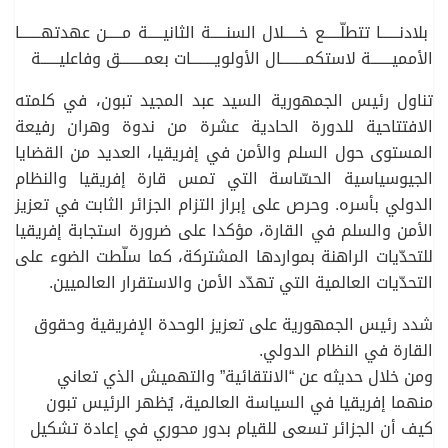
بلادنــــــا تتطلّـــــع خـــــلال السنـــــة الثانيـــــة مـــــن عهدتهـــــــا
الأمميـــــــة لاستكمــــــــال الأولويــــــــات بعمــــــــق وفاعليــــــة
تناول رئيس الجمهورية السيد عبد المجيد تبون، في كلمته
الافتتاحية للدورة الحادية عشرة من ندوة وهران رفيعة
المستوى حول السلم والأمن في إفريقيا، العديد من القضايا
الجيوسياسية الحسّاسة التي تمس قارة إفريقيا والنظام
الدولي بأسره. وحرص على إبراز التزام الجزائر الثابت في تعزيز
الأمن والسلم في القارة، مؤكدا على ضرورة استجابة إفريقيا
للتحدّيات الراهنة بمواردها المشتركة، كما سلّطت الضوء على
التحدّيات العالمية التي تهدّد الأمن والاستقرار العالميين.
شدد رئيس الجمهورية على تعزيز الوحدة الإفريقية وحقوق
القارة في النظام الدولي.
ومن خلال حديثه عن “الانتقائية” والتهميش الذي تعاني
منهما إفريقيا في السياسة العالمية، يُظهر الرئيس تبون
كيف أن الجزائر تسعى للقيام بدور محوري في إعادة تشكيل