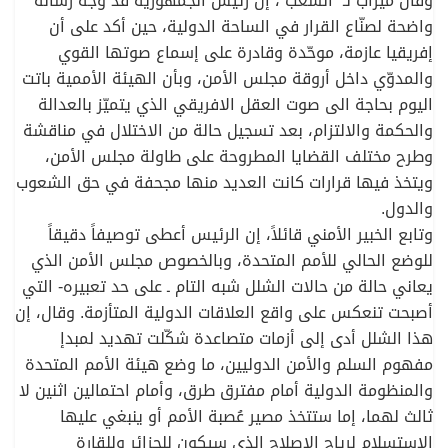
وقال ميزاب لـ “الشعب”، إن رئيس الجمهورية قد وجّه رسالة
واضحة لصنّاع القرار في الساحة الدولية، حين أكد على أن
إفريقيا عازمة، موحّدة وقادرة على إسماع صوتها القوي
والمدوّي داخل أروقة مجلس الأمن، وبأن الهيئة الأممية باتت
اليوم بحاجة الى صوت العقل الافريقي الذي يتميّز بالعدالة
والحكمة والالتزام، بعد تسجيل حالة من الاختلال في مناقشة
وطرح مختلف القضايا المطروحة على طاولة مجلس الأمن،
ويتخذ فيها قرارات كانت العديد منها مجحفة في حق الشعوب
والدول.
وتابع الخبير الأمني قائلاً، إن الرئيس أعطى توصيفاً دقيقاً
للوضع الحالي للأمم المتحدة، وبالخصوص مجلس الأمن الذي
يعاني حالة من حالات الشلل شبه التام ـ على حد تعبيره- التي
أصبحت تنعكس على واقع العلاقات الدولية المتأزمة. وقال، إن
هذا الشلل أدى إلى أزمات متصاعدة شكّلت تهديد لمبدإ
مفهوم السلم والأمن الدوليين، ما وضع هيئة الأمم المتحدة
والمنظومة الدولية أمام مفترق طرق، وأمام احتمالين اثنين لا
ثالث لهما، إما ستتخذ مصير عُصبة الأمم أو ينبغي عليها
الاستسلام لرياح الإصلاح الذي سيكون للجزائر وللقارة