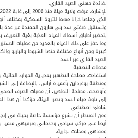
لفائدة مهني الصيد القاري.
الذي جعلها خزانا مهما للثروة السمكية بمختلف أن
وتستقبل ضفتي سد بني هارون الممتدة عبر عدة بلدي
بتحضير أطباق أسماك المياه العذبة بغية التعريف ب
وما حفز على ذلك القيام بالعديد من عمليات الاستز
كبيرة ومن أنواع مختلفة منها الشبوط والباربو وال
الصيد القاري عبر السد.
محطات للتصفية
ومنطقة بوغرداين بأعميرة أراس، بالإضافة إلى الشي
وأوضحت، مصلحة التطهير، أن مصبات الصرف الصحي ل
إلى تلوث مياه السد وتضرر البيئة، مؤكدا أن هذا ا
شاطئ اصطناعي
ومن المنتظر أن تشرع مؤسسة خاصة بميلة في إنج
ومقاهي ومحلات تجارية.