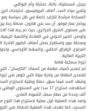
جيجل، قسنطينة، باتنة، خنشلة وأم البواقي.
المساحة مرشحة للتزايد خاصة في ظل سياسة رفع ال
يوضح عمار فوفو، أن سد بني هارون، محطة ربط بين
على مستوى الشرق الجزائري، حيث تم ربط هذا الاخير
وأوضح، الخبير الدولي في الفلاحة والتنمية الريفية،
ومحطة عبور واستقرار بعض أصناف الطيور النادرة ا
المراوغ، الزقزاق الحلقي، والسقط الأوراسي، وتحول
التربية المائية.
ثروة سمكية هامة
تم تصدير كميات مهمة من أسماك “الكارسان”، التي
للتصدير انطلاقا من ولاية ميلة التي تتوفر على ث
وشهد السد فيما سبق، حملة وطنية لاستزراع السدود 
ألف وحدة من صغار سمك الشبوط العادي.
وتعد هذه العملية أول عملية لاستزراع هذا النوع 
السدود، كما تهدف هذه العملية للحفاظ على الثرو