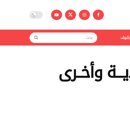
رشيف
ديـــة وأخــرى