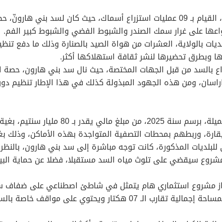
واعها على غرار سمك الصندر والشبوط الفضي والشبوط كبير الفم.
ات بالولاية، العشرات من هواة الصيد بالصنارة وذلك ما دفع تنظ
ها وبطرق تحضيرها لنشر ثقافة استهلاكها أكثر.
راع بالسد من قبل الجهات المختصة، حيث نال سد بني هارون، حصة ال
كاراسان، ومن هذه الجهود المبذولة كذلك في هذا الإطار تنظيم د
استفادت، مصلحة التطهير بمديرية الموارد الم
قارة، وربطهم بمحطات التصفية المتواجدة بهذه الأماكن، وذلك بغ
لبلديات المذكورة، كانت توجه مباشرة إلى سد بني هارون، بالنظ
لمشروع سيقضي على تلوث مياه السد مستقبلا، فضلا عن حماية البي
از مشروع استثماري هام يتمثل في شاطئ اصطناعي على ضفاف سد 
أيضا على مركب سياحي وخدماتي وترفيهي متميز بمساحة إجمالية تقارب ا