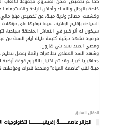
كما تم تخصيص، ضمن المشروع، مجموعة للألعاب الم
خاصة بالرجال والنساء وأماكن للراحة والاستجمام 
السياحة بإقليم الولاية، سيما توفرها على مؤهلات
سيكون له أثر كبير في انتعاش المنطقة سياحيا، ل
فرضوة تشهد حركية كثيفة طيلة أيام السنة من قبل 
ومحبي الصيد بسد بني هارون.
وشهد السد العملاق تظاهرات رائعة بفضل تنظيم د
جماهيريا كبيرا، وقد تم اختيار بالقرارم قوقة أرض
ميلة لقب “عاصمة المياه” ومنحها قدرات ومؤهلات ك
المقال السابق
الجزائر عاصمــــــــــةُ إفريقيـــــــــــــــا لتكنولوجيات ا