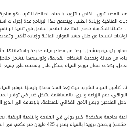
عبد المجيد تبون، الخاص بالتزويد بالمياه الصالحة للشرب، هو مباد
يات المناخية وزيادة الطلب، ويتضمن هذا البرنامج عدة إجراءات اس
ي، اجتماعًا للحكومة خصص لمتابعة التقدم الحاصل في تنفيذ البرنا
 الولايات لاسيما من خلال حشد الموارد المائية وإعادة تأهيل وتمد
اور رئيسية وتشمل البحث عن مصادر مياه جديدة واستغلالها، مثل ال
اه، من صيانة وتحديث الشبكات القديمة، وتوسيعها لتشمل مناطق
العادل، بهدف ضمان توزيع المياه بشكل عادل ومنصف على جميع الم
أمين المياه للشرب، حيث يُعد السد مصدرًا رئيسيًا لتوفير المياه
لبواقي، دعم الزراعة والري، بالمساهمة بشكل كبير في توفير المياه
ل الفلاحين ويعزز الأمن الغذائي للمنطقة، بالإضافة الى الدور ا
زراعية بجامعة سكيكدة. خبير دولي في الفلاحة والتنمية الريفية، يع