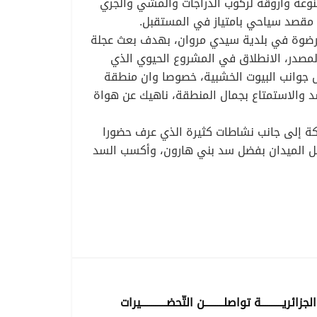
وعة وأروقة لركوب الدراجات والمشي والجري
ة مقصد سياحي بامتياز في المستقبل.
ط الأكشاك الموجود بمنطقة فرضوة في بلدية سيدي مروان، بهدف بعث عجلة
لمصدر، الانطلاق في المشروع الحيوي الذي
ل جوانب البيوت الخشبية، خصوصا وان منطقة
د والاستمتاع بجمال المنطقة، ناهيك عن هواة
ة إلى جانب نشاطات كثيرة الذي عرف حضورا
تدخل الميدان بفضل سد بني هارون، وأكسب السد
 الجزائريــــــــــة تواصلـــــــــن التّحضــــــــــــيرات