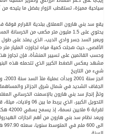
إيجابًا على دعم النشاط الزراعي وتعزيز التنمية ال
سياحية مميزة، تستقطب الزوار بفضل ما يتيحه من أ
يحتوي على 1.5 مليون متر مكعب من الخرسانة المسلحة الملفوفة. ويُصنف السد كأكبر سد في البلاد من حيث السعة التخزينية، التي تبلغ مليار متر مكعب.
الأقصى، حيث سُجلت كمية مياه تجاوزت المليار متر مكعب، وهو 
وحسب القائمين على تسيير المنشأة، فإن تجاوز هذه
مشهد يعكس الضغط الكبير الذي تتحمله هذه البنية 
شيء من التاريخ
الجفاف الشديد في شمال شرق الجزائر والمساهمة في 
لقرابة 6 ملايين نسمة، إذ يسمح بسقي 42000 هكتار من الأراضي الفلاحية بكل من تلاغمة، شمورة، عين توتة، توفانة، وأولاد فاضل.
ويعد نظام سد بني هارون من أهم انجازات الهيدرو
السنة.