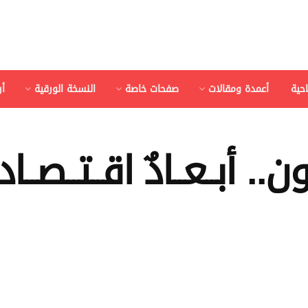
احية
أعمدة ومقالات
صفحات خاصة
النسخة الورقية
أ
ون.. أبــعــادٌ اقــتــصــا