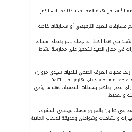
للإشارة، عرفت ولاية ميلة منذ 2006 إلى غاية 2022، القيام بـ 09 عمليات استزراع أسماك، حيث كان لسد بني هارونّ، حصة الأسد من هذه العملية، بـ 07 عمليات، الامر
يم مسابقات للصيد الترفيهي أو مسابقات خاصة
أسد في هذا الإطار ما جعله يزخر بأعداد أسماك
ورات في مجال الصيد للتحفيز على ممارسة نشاط
ائية بميلة، برسم سنة 2025، من مبلغ مالي يقدر بـ 80 مليار سنتيم، بغية ربط مصبات الصرف الصحي لبلديات سيدي مروان،
ية حماية مياه سد بني هارون من التلوث.
ر إلى عدم ربطهم بمحطات التصفية، وهو ما يؤدي
ئة والمحيط.
بني هارون بالقرارم قوقة، ويحتوي المشروع
لـ 07 هكتار ويحتوي على مواقف خاصة بالسيارات والشاحنات وشواطئ وحديقة للألعاب المائية