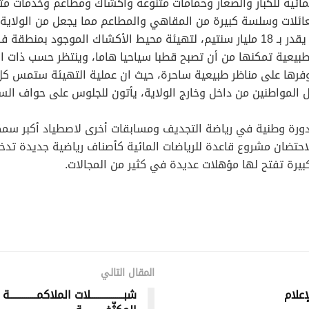
ائية للكبار والصغار وحمامات متنوعة وأكشاك ومطاعم وخدمات متن
للعائلات وسلسة كبيرة من المقاهي والمطاعم مما يجعل من الولاي
وكشفت، مصالح ولاية ميلة، عن تخصيص مبلغ مالي يقدر بـ 18 مليار سنتيم، لتهيئة محي
 طبيعية تمكنها من أن تصبح قطبا سياحيا هاما، وينتظر حسب ذات ا
توفرها على مناظر طبيعية ساحرة، حيث ان عملية التهيئة ستمس ك
المواطنين من داخل وخارج الولاية، يأتون للجلوس على حواف الس
ورة وطنية في رياضة التجديف ومسابقات أخرى لاصطياد أكبر سمك
ية لاحتضان مشروع قاعدة للرياضات المائية كأصناف رياضية جديدة 
بيرة تفتح لها مؤهلات عديدة في كثير من المجالات.
المقال التالي
لإعلام
شبــــــــــــــــلات الملاكمـــــــــــــة