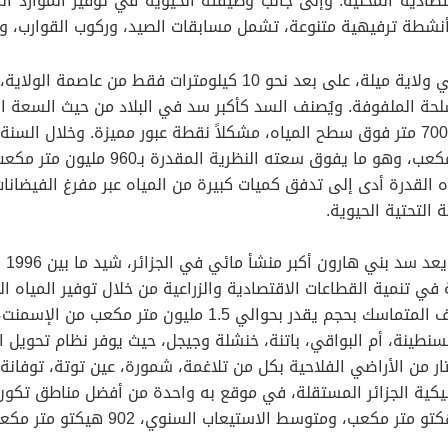
اقتصادية المحلية. وإلى جانب وظيفته الحيوية في توفير الموارد 
نشطة ترفيهية متنوعة، تشمل مسابقات الصيد، وركوب القوارب، والت
يقع سد بني هارون العملاق ببلدية القرارم قوقة في ولاية ميلة، على بع
ويعبر السد جسر وادي الديب، الذي يمتد على طول 700 متر فوق سطح المياه، مشكلاً نقطة عبو
ما يفوق سعته النظرية المقدرة بـ960 مليون متر مكعب.
 القدرة أدى إلى تدفق كميات كبيرة من المياه عبر مفرغ الفيضانا
التحتية الحيوية.
تنمية القطاعات الاقتصادية والزراعية من خلال توفير المياه الل
وتمَّ إنجاز سد بني هارون بالإسمنت الخرساني المغلف المتماسك ب
ليكية الجزائر المستقلة، في موقع به واحدة من أفضل مناطق تكو