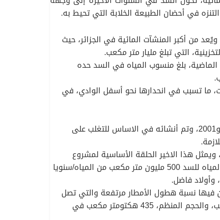
المائية، تحوّل السد في السنوات الأخيرة إلى وجهة
نزه في أحضان الطبيعة الخلابة التي تحيط به.
د نحو 10 كيلومترات فقط من عاصمة الولاية، ويُعد من أكبر المنشآت المائية في الجزائر، حيث
ر مميزة. وخلال السنة الماضية، بلغ منسوب المياه في السد حده
ت، ما تسبب في انحدارها نحو أسفل الوادي، في
انجز سنة 2001 وبدأت عملية ملأ السد سنة 2003، ويعد سد بني هارون أكبر منشأ مائي في الجزائر، شيد ما بين 1996 و2001، وتم أنشائه في الاساس للتغلب على
ازمة.
حجم يقدر بحوالي 1.5 مليون متر مكعب من الإسمنت، ويمثل هذا الاخير الحلقة الأساسية لمشروع
التحويل الكبير، الذي يربط ما بين 06 ولايات، ميلة، قسنطينة، أم البواقي، باتنة، خنشلة وجيجل، حيث يوفر نظام تحويل المياه للسد 500 مليون متر مكعب من المياه/سنويا
ن فيها نسبة هطول الأمطار مرتفعة والتي تصل
الى 600 ملم في المتوسط سنويا، سعته 997.90 هكتو متر مكعب، ومتوسط الاستيعاب السنوي، 902 هيكتو متر مكعب، والحجم المنظم، 435 هكتومتر مكعب في