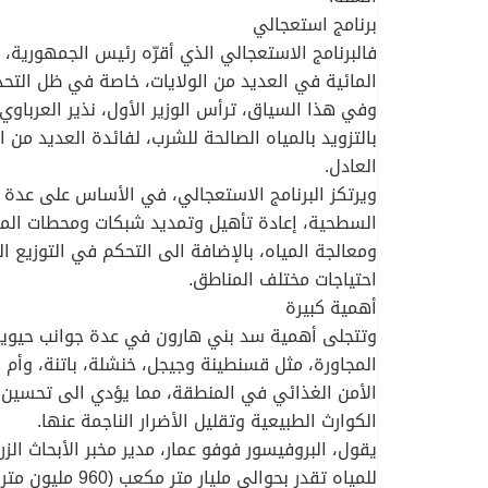
برنامج استعجالي
فالبرنامج الاستعجالي الذي أقرّه رئيس الجمهورية، 
المائية في العديد من الولايات، خاصة في ظل التحد
وفي هذا السياق، ترأس الوزير الأول، نذير العرباو
بالتزويد بالمياه الصالحة للشرب، لفائدة العديد من
العادل.
ويرتكز البرنامج الاستعجالي، في الأساس على عدة مح
السطحية، إعادة تأهيل وتمديد شبكات ومحطات المي
ومعالجة المياه، بالإضافة الى التحكم في التوزيع 
احتياجات مختلف المناطق.
أهمية كبيرة
وتتجلى أهمية سد بني هارون في عدة جوانب حيوية، كت
المجاورة، مثل قسنطينة وجيجل، خنشلة، باتنة، وأم ا
الأمن الغذائي في المنطقة، مما يؤدي الى تحسين دخ
الكوارث الطبيعية وتقليل الأضرار الناجمة عنها.
يقول، البروفيسور فوفو عمار، مدير مخبر الأبحاث ال