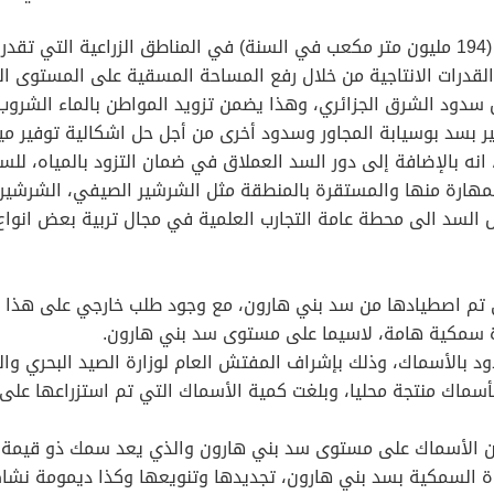
قدرات الانتاجية من خلال رفع المساحة المسقية على المستوى ال
 سدود الشرق الجزائري، وهذا يضمن تزويد المواطن بالماء الشرو
 بسد بوسيابة المجاور وسدود أخرى من أجل حل اشكالية توفير مياه
 انه بالإضافة إلى دور السد العملاق في ضمان التزود بالمياه، للسد
لمهارة منها والمستقرة بالمنطقة مثل الشرشير الصيفي، الشرشير ا
 السد الى محطة عامة التجارب العلمية في مجال تربية بعض انواع 
 تم اصطيادها من سد بني هارون، مع وجود طلب خارجي على هذا ال
روة سمكية هامة، لاسيما على مستوى سد بني هارون.
بالأسماك، وذلك بإشراف المفتش العام لوزارة الصيد البحري والم
من الأسماك على مستوى سد بني هارون والذي يعد سمك ذو قيمة غذا
ة السمكية بسد بني هارون، تجديدها وتنويعها وكذا ديمومة نش