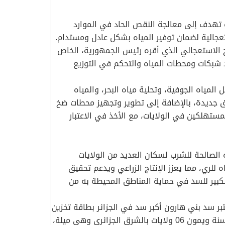
رة تهدف إلى معالجة النقص الحاد في الموارد
تعجالية لضمان توفير المياه بشكل عادل ومستدام.
مج الاستعجالي الذي أقره رئيس الجمهورية، الخاص
يد شبكات ومحطات المياه والتحكم في التوزيع
مياه الجوفية، وتحلية مياه البحر، والمياه
 جديدة، بالإضافة إلى تطوير وتجهيز محطات ضخ
ستهلكين في الولايات، مع الأخذ في الاعتبار
 الصالحة للشرب لسكان العديد من الولايات
 للري، مما يعزز الإنتاج الزراعي ويدعم تحقيق
لكبير للسد في حماية المناطق المحيطة به من
تبر سد بني هارون أكبر سد في الجزائر بطاقة تخزين
للمياه تقدر بحوالي مليار متر مكعب (960 مليون متر مكعب) ويضمن تزويدا بالمياه يقدر بـ 425 مليون متر مكعب في السنة ويمون 06 ولايات بالشرق الجزائري وهي ميلة،