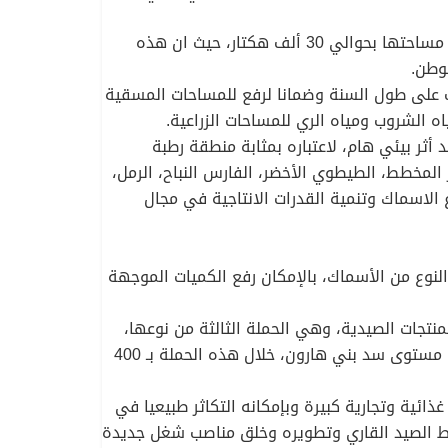
وتلبي مياه السد، أضاف البروفيسور، احتياجات الري (194 مليون متر مكعب في السنة) في المناطق الزراعية التي تقدر مساحتها بحوالي 30 ألف هكتار، حيث ان هذه
وطن.
ب على طول السنة وضمانا لرفع للمساحات المسقية
 الشروب ومياه الري للمساحات الزراعية.
 أثر بيئي هام، لاعتباره بمثابة منطقة رطبة
لمخطط، الطيطوي الأخضر، الفارس النباح، الرمل،
الاسماك وتنمية القدرات الانتاجية في مجال
نوع من الأسماك، بالإمكان رفع الكميات الموجهة
نتجات الصيدية، وهي الحملة الثالثة من نوعها،
استهدفت استزراع 17 سدا على المستوى الوطني بأسماك منتجة محليا، وبلغت كمية الأسماك التي تم استزراعها على مستوى سد بني هارون، خلال هذه الحملة بـ 400
ئية وتجارية كبيرة وبإمكانه التكاثر طبيعيا في
اط الصيد القاري وتطويره وخلق مناصب شغل جديدة