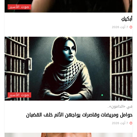
صوت الأسير
أبكيكِ
7 أوت 2026
صوت الأسير
في «الدامون»..
حوامل ومريضات وقاصرات يواجهن الألم خلف القضبان
7 أوت 2026