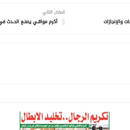
المقال التالي
ت والإنجازات
أكرم مواقـي يصنـع الحـدث في ال