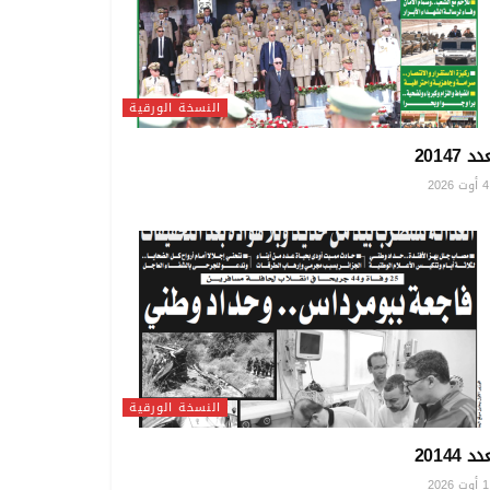
النسخة الورقية
د 20147
20
النسخة الورقية
د 20144
20