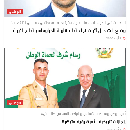
الوطني
الباحـــــث في الدراســات الأمنيـــة والاستراتيجيـة.. مصطفـى دمــــاني لـ”لشعـــب”:
وضــع السّاحــل أثبــت نجاعــة المقاربـة الدبلوماسيــة الجزائريـة
8 أوت 2026
الوطني
أمن الوطن وسيادته الأساس والواجب المقدس..«الجيش»:
إنجازات تاريخية.. ثمرة رؤية متبصّرة
8 أوت 2026