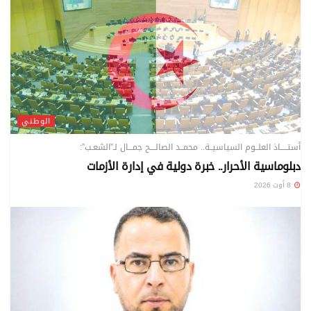
الوطني
أستـــــاذ العلــوم السياسيــة.. محمــد الصالــــح جمـــال لـ”الشعـب”:
دبلوماسية الأحرار.. خبرة دولية في إدارة الأزمات
8 أوت 2026