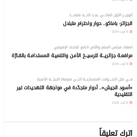
الوطني
الوزيـــر الأول المالـــي..عبــد اللـــــه مايغـــــا:
الجزائر- باماكو.. حوار واحترام متبادل
8 أوت 2026
الوطني
انعقاد مجلس السلم والأمن التابع للاتحاد الإفريقي
مرافعـة جزائريـــة لترسيــخ الأمـن والتنميـة المستدامـة بالقـارّة
8 أوت 2026
الوطني
فــي ظـل التحــــولات المتسارعـــة التــي تعرفها البيئــــة الأمنية
«أسود الجيش».. أدوار متجدّدة في مواجهة التهديدات غير
التقليدية
8 أوت 2026
اترك تعليقاً