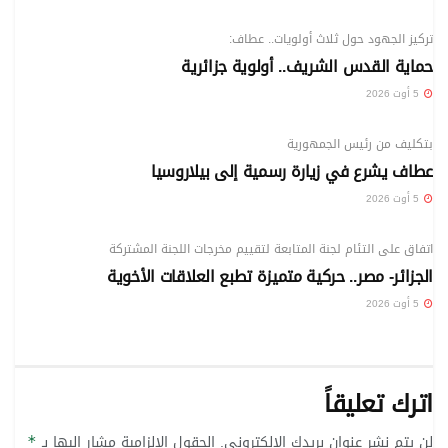
الوطني
تركيز الجهود حول ثلاث أولويات.. عطاف:
حماية القدس الشريف.. أولوية جزائرية
5 أوت 2026
الوطني
بتكليف من رئيس الجمهورية
عطاف يشرع في زيارة رسمية إلى بيلاروسيا
5 أوت 2026
الوطني
اتفاق على التئام لجنة المتابعة لتقييم مخرجات اللجنة المشتركة
الجزائر- مصر.. حركية متميزة تطبع العلاقات الأخوية
5 أوت 2026
اترك تعليقاً
لن يتم نشر عنوان بريدك الإلكتروني.
الحقول الإلزامية مشار إليها بـ
*