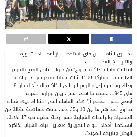
ذكـــــرى الثامـــــــــــن ماي..استحضــــــــار أمجــــــاد الثــــورة
والتاريـــــخ المجيـــــــــــــــد
انطلقت قافلة “ذاكرة وتاريخ” من ديوان رياض الفتح بالجزائر
العاصمة، بمشاركة 1500 شابّ وشابة سيجوبون 17 ولاية،
وذلك بمناسبة إحياء اليوم الوطني للذاكرة المخلّد لمجازر 8
ماي 1945، بحسب ما أفاد، أمس، بيان لوزارة الشباب.
أوضح نفس المصدر أنّ هذه القافلة التي “يشارك فيها شباب
تتراوح أعمارهم ما بين 18 و35 عاما، عرفت مساهمة فعّالة من
الجمعيات والرابطات الشبابية ضمن رحلة وطنية نحو 17 ولاية،
لاستحضار أمجاد الثورة التحريرية وتعزيز ارتباط الشباب بذاكرة
الوطن وتاريخه المجيد”.