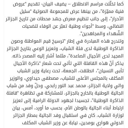
كما تخلّلت مراسم الانطلاق – يضيف البيان- تقديم “عروض
فنية مميّزة”، من بينها عرض للمجموعة الصوتية “سليل
الأحرار”، إلى جانب تنظيم معرض جسّد محطات من تاريخ الجزائر
النضالي، وسط “أجواء وطنية تعبّر عن الوفاء لتضحيات
الشّهداء والمجاهدين”.
وتندرج هذه المبادرة في إطار “ترسيخ قيم المواطنة وصون
الذاكرة الوطنية لدى فئة الشباب، وتعزيز الوعي بتاريخ الجزائر
المجيد لدى الأجيال الصاعدة”، مثلما أشار إليه المصدر ذاته.
يذكر أنّ هذه القافلة التي تأتي تحت شعار “ذاكرة الأجيال
تأبى النسيان”، انطلقت، الجمعة، تحت رعاية وزير الشباب
المكلف بالمجلس الأعلى للشباب، مصطفى حيداوي، والوزير
والي ولاية الجزائر، محمد عبد النور رابحي. وحلّ وفد من شباب
الجالية الوطنية بالخارج بالجزائر، للمشاركة في تظاهرة “قافلة
الذاكرة الوطنية”، تجسيدا لجهود الدولة الرامية إلى تعزيز
ارتباط أبناء الجالية بالوطن الأم، بحسب ما أورد، أمس، بيان
لوزارة الشباب. كان في استقبال وفد الجالية بمطار الجزائر
الدولي هواري بومدين، نيابة عن وزير الشباب المكلف