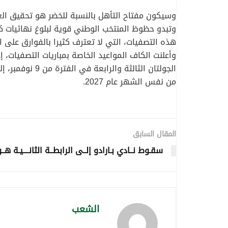
وسيكون مفتاح التأهل بالنسبة للخضر هو تحقيق العلا
هذه التصفيات، التي لا تعترف كثيرا بالفوارق على 
من نفس الشهر عام 2027.
المقال السابق
سقـوط نــادي بـارادو إلــى الرابطــة الثانــــيـة هــ
الشعب