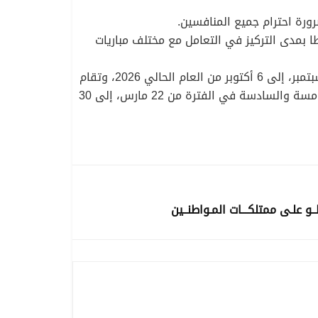
رورة احترام جميع المنافسين.
دا، غير أن ذلك يبقى مرتبطا بمدى التركيز في التعامل مع مختلف مباريات
وأعلنت الكاف المواعيد الخاصة بمباريات التصفيات، إذ من المنتظر أن تقام الجولتان الأولى والثانية في الفترة من 21 سبتمبر، إلى 6 أكتوبر من العام الحالي 2026، وتقام
الجولتان الثالثة والرابعة في الفترة من 9 نوفمبر، إلى السابع عشر من نفس الشهر عام 2026، بينما تقام الجولتان الخامسة والسادسة في الفترة من 22 مارس، إلى 30
و علـى ممتلكـــات المـواطنــين