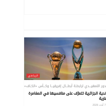
الرياضي
ــدور التمهيــــدي لرابطــة أبطــــال إفريقيــــا وكــــأس «الكــاف»
ندية الجزائرية تتعرّف على منافسيها في المغامرة
ارية
20