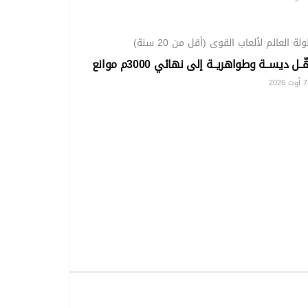
الرياضي
لة العالم لألعاب القوى (أقل من 20 سنة)
ّــل ديســة وطواهريــة إلى نهائي 3000م موانع
20