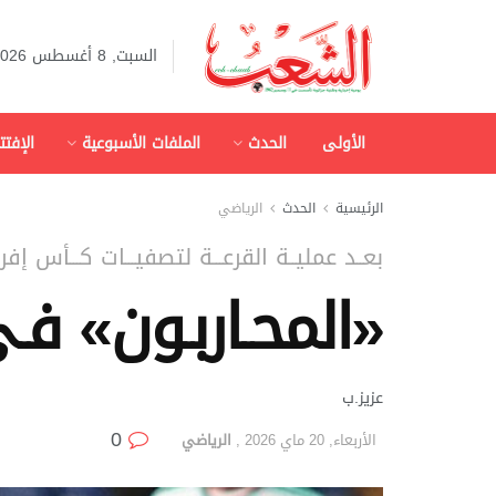
السبت, 8 أغسطس 2026
الأولى
الحدث
الملفات الأسبوعية
الإفتت
الرئيسية
الحدث
الرياضي
بعــد عمليــة القرعـــة لتصفيـــات كـــأس إفريقيــ
«المحـاربـون» فـ
عزيز.ب
0
الأربعاء, 20 ماي 2026
,
الرياضي