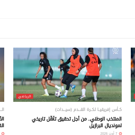
الرياضي
كــأس إفريقيــا لكــرة القـــدم (سيـــدات)
الـ
المنتخب الوطني.. من أجل تحقيق تأهّل تاريخي
الأ
لمونديال البرازيل
الق
7 أوت 2026
7 أوت 26