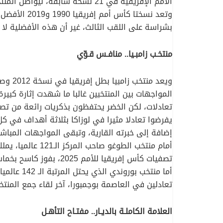
الأمم الإفريقية في 21 نسخة سابقة، ليواصل المنتخب الجزائري حضوره البارز والدائم في البطولة القارية عبر تاريخها.
وتعد نسختا
بشراسة على اللقب الثالث، غير أن هذه الأفضلية لا 
منتخـب زامبـيا.. منافـس قـوّي
يفرضوا تعادلا مثيرا في لوزاكا بثلاثة أهداف في ك
إضافة إلى خبرته القارية، وتبقى المواجهات المباشرة
تصفيات كأس إفريقيا للأمم 2025، بفوز كاسح بخماسية كاملة لهدف على ملعب 19 ماي 1956 بعنابة ثم انتصار بهدف دون رد في لومي.
تعادلين في العاصمة بوجمبورا، آخر لقاء جمع المنتخبين كان استعدادا لكان 2023، وانتهى بفوز عريض للمنتخ
العلامة الكاملـة بالديـار.. مفتـاح التأهـل