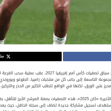
مشا
تعرف المنتخب الوطني أول أمس على منافسيه في سباق تصفيات
مجموعة التاسعة إلى جانب كل من منتخبات زامبيا، الطوغو وبورو
 محرز على الورق، لكنها في الواقع تتطلب الكثير من الحذر والتركي
يدخل المنتخب الوطني الذي بلغ ربع نهائي النسخة الأخيرة «كان 2025»، هذه التصفي
يستهدف تسجيل مشاركة جديدة تضاف إلى سجله الحافل، حيث يعد م