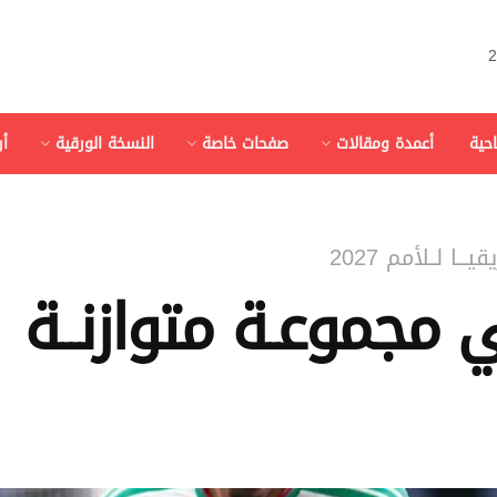
احية
أعمدة ومقالات
صفحات خاصة
النسخة الورقية
أ
ـا لــلأمم 2027
ي مجموعـة متوازنــة