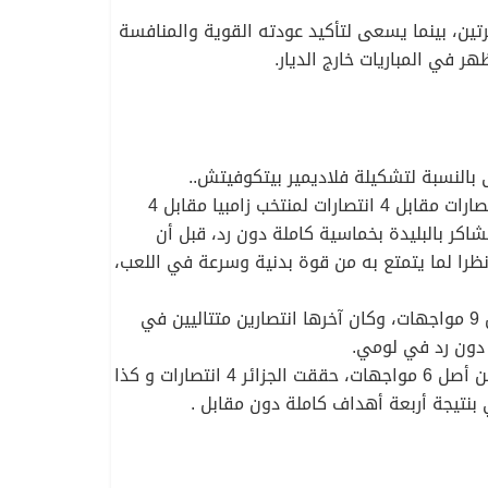
باللقب القاري مرتين، بينما يسعى لتأكيد عودته القوية والمنافسة
 في المباريات خارج الديار.
لفيفا الأخير، المنافس الأقوى بالنسبة لتشكيلة فلاديمير بيتكوفيتش..
المواجهات بين المنتخبين غالبا ما شهدت إثارة كبيرة وندية حتى صافرة النهاية، فمن أصل 13 لقاء، حققت الجزائر 5 انتصارات مقابل 4 انتصارات لمنتخب زامبيا مقابل 4
بيا على أرضية ملعب مصطفى تشاكر بالبليدة بخماسية كاملة دون رد، قبل أن
نظرا لما يتمتع به من قوة بدنية وسرعة في اللعب،
أمام منتخب الطوغو صاحب المركز الـ121 عالميا، يملك المنتخب الوطني أفضلية كبيرة تاريخيا، الخضر فازوا في 6 من أصل 9 مواجهات، وكان آخرها انتصارين متتاليين في
أما منتخب بوروندي الذي يحتل المرتبة الـ 142 عالميا، فلم يسبق له أن هزم رفقاء المدافع بن سبعيني على مر التاريخ من أصل 6 مواجهات، حققت الجزائر 4 انتصارات و كذا