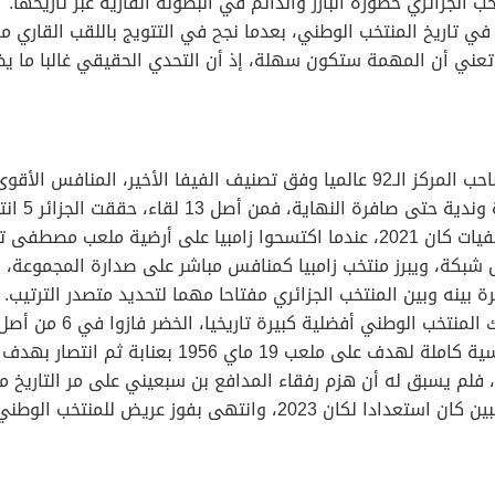
 كأس أمم إفريقيا 1990 و2019 الأفضل في تاريخ المنتخب الوطني، بعدما نجح في التتويج 
تعني أن المهمة ستكون سهلة، إذ أن التحدي الحقيقي غالبا ما يظهر
ويعد منتخب زامبيا بطل إفريقيا في نسخة 2012 وصاحب المركز الـ92 عالميا وفق تصنيف ا
تعادلات، لكن الخضر يحتفظون بذكريات رائعة من تصفيات كان 2021، عندما اكتسحوا زام
ل شبكة، ويبرز منتخب زامبيا كمنافس مباشر على صدارة المجموعة، 
 بينه وبين المنتخب الجزائري مفتاحا مهما لتحديد متصدر الترتيب.
ب الوطني بنتيجة أربعة أهداف كاملة دون مقابل .