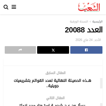
الرئيسية
النسخة الورقية
العدد 20088
الأحد, 24 ماي 2026
المقال السابق
هــذه الحصيـلة النهائية لعدد القوائم بتشريعيات
جويلية..
المقال التالي
يسألـــون عــن شرعيــة استــوزار «دييــلا»؟!