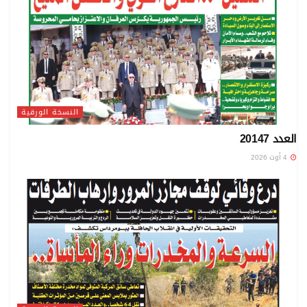
النسخة الورقية
العدد 20147
4 أوت 2026