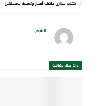
كتــاب بــداري حاضنة أفكار وتميمة للمستقبل
الشعب
ذات صلة
مقالات