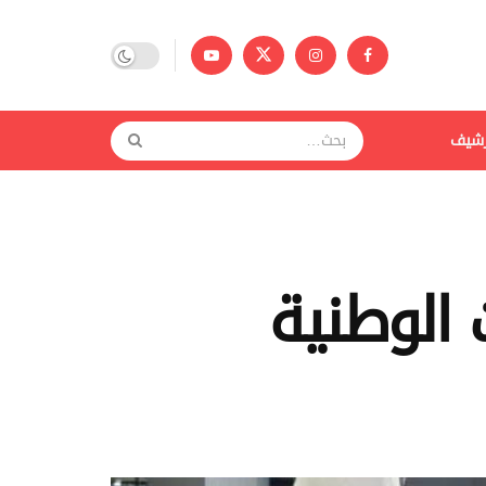
رشيف
 الوطنية