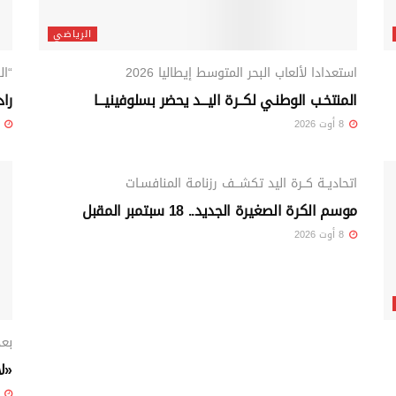
الرياضي
استعدادا لألعاب البحر المتوسط إيطاليا 2026
“ال
المنتخـب الوطنـي لكــرة اليـــد يحضر بسلوفينيـــا
راد
8 أوت 2026
8 أوت 26
الرياضي
اتحاديــة كــرة اليد تكشـــف رزنامـة المنافسـات
موسم الكرة الصغيرة الجديد.. 18 سبتمبر المقبل
8 أوت 2026
بعد
«لا
7 أوت 26