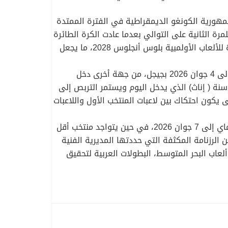
جمهورية الكونغو الديمقراطية في الفترة الممتدة
لعالم للمرة الثانية على التوالي بعدما عادت الكرة الطائرة
الجزائرية للواجهة بعد غياب دام 3 عقود، وفي نفس الوقت فإن التربع على العرش القاري سيكون مؤهلا بصفة مباشرة للألعاب الأولمبية بلوس أنجلوس 2028، ما يجعل
أما بالنسبة للبرنامج الكامل لكل المنتخبات الوطنية، يتواجد المنتخب الوطني (سيدات) في معسكر تحضيري من 29 ماي إلى 4 جوان 2026 بجيجل، من جهة أخرى دخل
فريق الوطني للآمال (إناث) في تربص مغلق بجيجل يمتد من 29 ماي إلى 5 جوان، رفقة المنتخب الوطني لأقل من 19 سنة ( إناث) الذي يدخل اليوم ويستمر التربص إلى
 يكون احتكاك بين لاعبات المنتخب الأول واللاعبات
أما بالنسبة للمنتخب الوطني ذكور أقل من 18 سنة هو الآخر يدخل اليوم في تربص تحضيري مغلق بجيجل، يمتد من 31 ماي إلى 7 جوان 2026، في حين يتواجد منتخب أقل
وطنية بالشلف من 31 ماي الى 8 جوان، وكل ذلك يدخل ضمن الرزنامة المكثفة التي حددتها المديرية الفنية
ألعاب البحر المتوسط، البطولات العربية لتحقيق