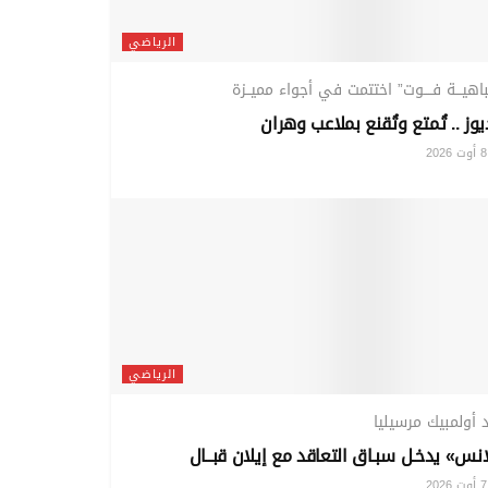
الرياضي
باهيـــة فــــوت” اختتمت في أجواء مميــزة
يوز .. تُمتع وتُقنع بملاعب وهران
20
الرياضي
 أولمبيك مرسيليا
نس» يدخـل سبـاق التعاقد مع إيلان قبــال
20