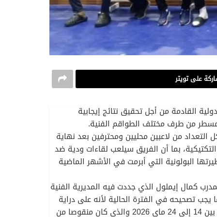
ركة على تويتر
دولية القادمة من أجل تحقيق نتائج إيجابية
لمسطر من طرف مختلف الطواقم الفنية.
2 ماي الى 8 جوان 2026، ببرنامج مكثف يشهد تواجد كل التعداد من لاعبين محليين ومحترفين بعد نهاية
تكتيكية، بما أن الفريق سيلعب لقاءات ودية ضد
ظيرتها البولونية التي أبرمت في الأشهر الماضية
المدرب كمال إيملول الذي جددت فيه المديرية الفنية
يجب تصحيحه في الفترة الحالية لأنه على دراية
تامة بمستوى اللاعبين، حيث يعتبر المعسكر الذي يجري في بولونيا امتداد للعمل الذي انطلق في الجزائر في الفترة ما بين 14 إلى 24 ماي 2026 والذي كان منقوصا من