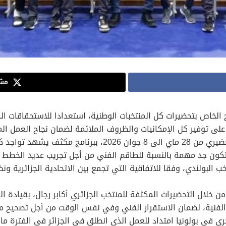
مشا
ج الخاص بتحضيرات كل المنتخبات الوطنية، استعدادا للاستحقاقات ال
ى توفير كل الإمكانيات والظروف الملائمة لضمان نجاح العمل ا
يتواجد المنتخب الوطني (أكابر) ببولونيا في تربص تحضيري من 8
كون جد مهمة بالنسبة للطاقم الفني من أجل تجريب عديد الخطط ال
 البولندي، وفقا للاتفاقية التي تجمع بين الاتحادية الجزائرية ون
من خلال التحضيرات المكثفة للمنتخب الجزائري أكابر رجال، بقيادة 
الفنية، لضمان الاستقرار الفني وفي نفس الوقت من أجل تصحيح ما 