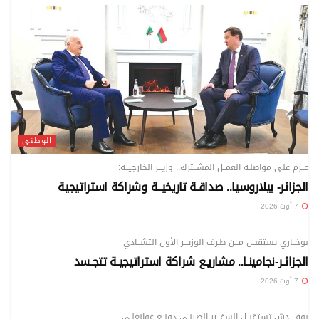
الوطني
عــزم على مواصلـة العمــل المشــترك.. وزيـــر الخارجيــة:
الجزائر- بيلاروسيا.. صداقـة تاريخيــة وشراكة استراتيجية
7 أوت 2026
الوطني
بوخــاري يستقبــل مـــن طـرف الوزيـــر الأول التشــادي
الجزائـر-نجامينـا.. مشاريـع شراكة استراتيجيـة تتجـسد
7 أوت 2026
الوطني
بوفــــدش تستقبــل السفــير الصينـي دونــغ غوانغلـي