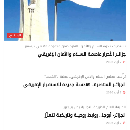
الوطني
تستضيف نـدوة السلــم والأمـن بالقارة ضمن مجموعة A3 في ديسمبر
جزائــر الأحرار عاصمـة السـلام والأمان الإفريقـي
7 أوت 2026
الوطني
ترأّست مجلس السلم والأمن الإفريقي.. عطية لـ”الشعب”:
الجزائــر المنتصـرة.. هندسـة جديدة للاستقـرار الإفريقـي
7 أوت 2026
الوطني
الخليفة العام للطريقة التجانية يحلّ بنيجيريا
الجزائر- أبوجـا.. روابط روحيــة وتاريخيـة تتعـزّز
7 أوت 2026