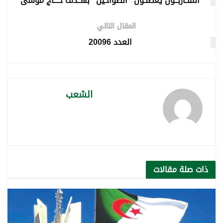
المحاربــون يعطلـون “الطواحين“ بهــدف حـــاج موسى
المقال التالي
العدد 20096
الشعب
ذات صلة
مقالات