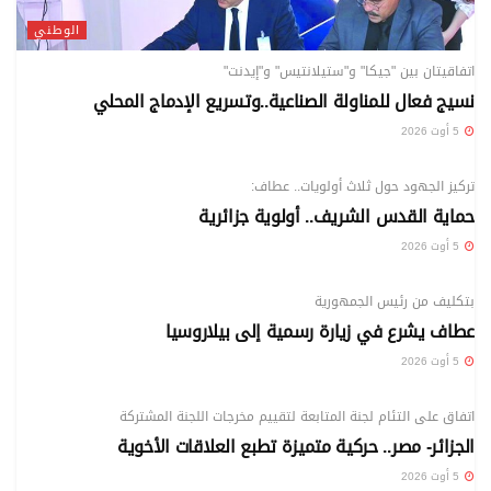
الوطني
اتفاقيتان بين "جيكا" و"ستيلانتيس" و"إيدنت"
نسيج فعال للمناولة الصناعية..وتسريع الإدماج المحلي
5 أوت 2026
الوطني
تركيز الجهود حول ثلاث أولويات.. عطاف:
حماية القدس الشريف.. أولوية جزائرية
5 أوت 2026
الوطني
بتكليف من رئيس الجمهورية
عطاف يشرع في زيارة رسمية إلى بيلاروسيا
5 أوت 2026
الوطني
اتفاق على التئام لجنة المتابعة لتقييم مخرجات اللجنة المشتركة
الجزائر- مصر.. حركية متميزة تطبع العلاقات الأخوية
5 أوت 2026