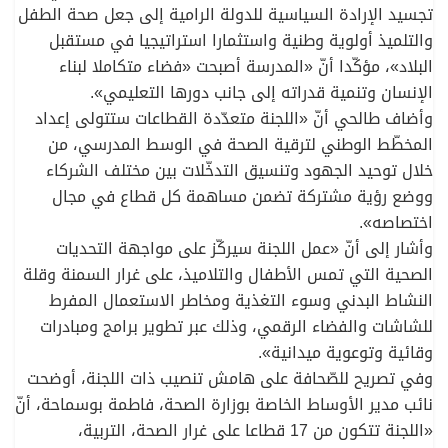
تجسيد الإرادة السياسية للدولة الرامية إلى جعل صحة الطفل
والتلميذ أولوية وطنية واستثمارا استراتيجيا في مستقبل
البلاد»، مؤكّدا أنّ «المدرسة أصبحت «فضاء متكاملا لبناء
الإنسان وتنمية قدراته إلى جانب دورها التعليمي».
وأضاف طالحي أنّ «اللجنة متعدّدة القطاعات ستتولى إعداد
المخطّط الوطني لترقية الصحة في الوسط المدرسي، من
خلال توحيد الجهود وتنسيق التدخّلات بين مختلف الشركاء
ووضع رؤية مشتركة تضمن مساهمة كل قطاع في مجال
اختصاصه».
وأشار إلى أنّ «عمل اللجنة سيركّز على مواجهة التحديات
الصحية التي تمس الأطفال والتلاميذ، على غرار السمنة وقلة
النشاط البدني وسوء التغذية ومخاطر الاستعمال المفرط
للشاشات والفضاء الرقمي، وذلك عبر تطوير برامج ومبادرات
وقائية وتوعوية ميدانية».
وفي تصريح للصّحافة على هامش تنصيب ذات اللجنة، أوضحت
نائب مدير الأوساط الخاصة بوزارة الصحة، فاطمة بوسماحة، أنّ
«اللجنة تتكون من 17 قطاعا على غرار الصحة، التربية،