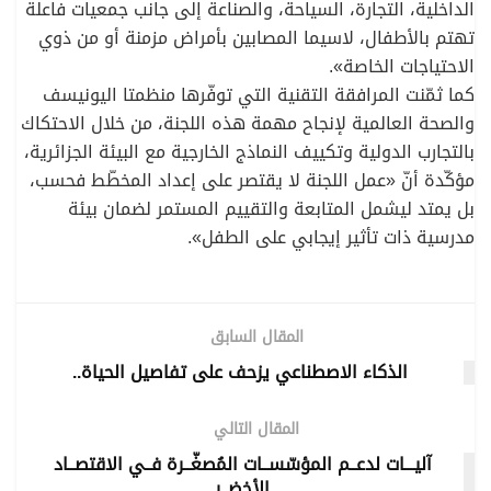
الداخلية، التجارة، السياحة، والصناعة إلى جانب جمعيات فاعلة
تهتم بالأطفال، لاسيما المصابين بأمراض مزمنة أو من ذوي
الاحتياجات الخاصة».
كما ثمّنت المرافقة التقنية التي توفّرها منظمتا اليونيسف
والصحة العالمية لإنجاح مهمة هذه اللجنة، من خلال الاحتكاك
بالتجارب الدولية وتكييف النماذج الخارجية مع البيئة الجزائرية،
مؤكّدة أنّ «عمل اللجنة لا يقتصر على إعداد المخطّط فحسب،
بل يمتد ليشمل المتابعة والتقييم المستمر لضمان بيئة
مدرسية ذات تأثير إيجابي على الطفل».
المقال السابق
​ الذكاء الاصطناعي يزحف على تفاصيل الحياة..
المقال التالي
آليـــات لدعــم المؤسّســات المُصغّــرة فــي الاقتصــاد
الأخضــر