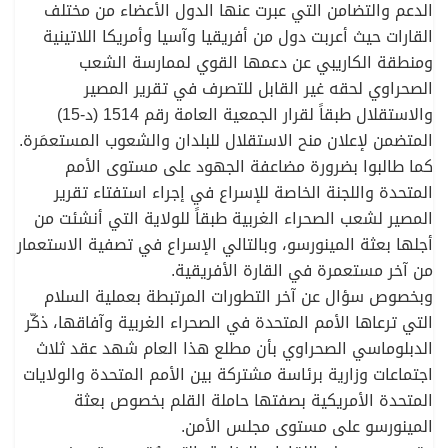
الدعم والتضامن التي عبرت عنها الدول الأعضاء من مختلف
القارات حيث أعربت دول من أفريقيا وآسيا وأمريكا اللاتينية
ومنطقة الكاريبي عن دعمها القوي لممارسة الشعب
الصحراوي لحقه غير القابل للتصرف في تقرير المصير
والاستقلال طبقاً لقرار الجمعية العامة رقم 1514 (د-15)
المتضمن لإعلان منح الاستقلال للبلدان والشعوب المستعمَرة.
كما طالبوا بضرورة مضاعفة الجهود على مستوى الأمم
المتحدة واللجنة الخاصة للإسراع في إجراء استفتاء تقرير
المصير لشعب الصحراء الغربية طبقاً للولاية التي أنشئت من
أجلها بعثة المينورسو، وبالتالي الإسراع في تصفية الاستعمار
من آخر مستعمرة في القارة الأفريقية.
وبخصوص سؤال عن آخر التطورات المرتبطة بعملية السلام
التي ترعاها الأمم المتحدة في الصحراء الغربية وآفاقها، ذكّر
الدبلوماسي الصحراوي بأن مطلع هذا العام شهد عقد ثلاث
اجتماعات وزارية برئاسة مشتركة بين الأمم المتحدة والولايات
المتحدة الأمريكية بصفتها حاملة القلم بخصوص بعثة
المينورسو على مستوى مجلس الأمن.