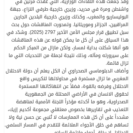
وقد جمعت هذه اللقاءات الوزارية، التي عُقدت مرتين في
واشنطن ومرة في مدريد، وزيري خارجية طرفي النزاع، جبهة
البوليساريو والمغرب، وكذلك وزيري خارجية البلدين الجارين
المراقبين، الجزائر وموريتانيا. وتمحورت المناقشات حول بحث
سبل تطبيق قرار مجلس الأمن الأخير 2797 (2025). وشدّد في
هذا السياق على أن كل ما يمكن قوله عن هذه المناقشات
هو أنها شكلت بداية لمسار، ولكن مازال من المبكر الحكم
على سيرورته ومآله، وذلك نتيجة لجملة من التحديات التي ما
تزال قائمة.
وأضاف الدبلوماسي الصحراوي أن الكل يعلم أن دولة الاحتلال
المغربي ما تزال مستمرة في محاولاتها لتكريس واقع
الاحتلال وفرضه بالقوة، فضلاً عن انتهاكاتها المستمرة
لحقوق الانسان في الأراضي المحتلة من الجمهورية
الصحراوية، وهو ما أكدته مؤخراً اللجنة الأممية لمناهضة
التعذيب في تقاريرها بخصوص معتقلي مجموعة أكديم إزيك،
مشدداً على أن كل هذه الممارسات لا تُنبي عن حسن نية ولا
تساهم في خلق الأجواء الملائمة للتقدم في المسار السلمي.
الاحتلال لا يخلق أجواء ملائمة للسلام