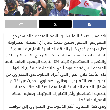
أكد ممثل جبهة البوليساريو بالأمم المتحدة والمنسق مع
المينورسو، الدكتور سيدي محمد عمار، أن القضية الصحراوية
حظيت بدعم قوي خلال الحلقة الدراسية الإقليمية السنوية
للجنة الخاصة المعنية بحالة تنفيذ إعلان منح الاستقلال للبلدان
والشعوب المستعمَرة (لجنة 24) التابعة للجمعية العامة للأمم
المتحدة التي عُقدت مؤخراً في ماناغوا، عاصمة بنيكاراغوا.
جاء التأكيد خلال الحوار الذي أجراه الدبلوماسي الصحراوي من
نيويورك مع التلفزيون الوطني الصحراوي للحديث عن اختتام
أشغال الحلقة الدراسية الإقليمية للجنة الخاصة المعنية
بتصفية الاستعمار وآخر التطورات المرتبطة بعملية السلام
الأممية وآفاقها.
وفي هذا السياق، أشار الدبلوماسي الصحراوي إلى مواقف