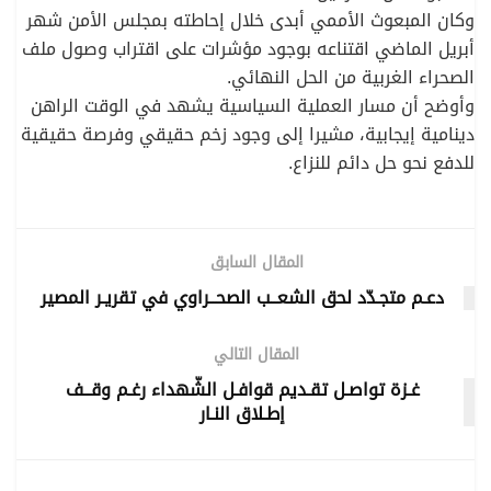
وكان المبعوث الأممي أبدى خلال إحاطته بمجلس الأمن شهر
أبريل الماضي اقتناعه بوجود مؤشرات على اقتراب وصول ملف
الصحراء الغربية من الحل النهائي.
وأوضح أن مسار العملية السياسية يشهد في الوقت الراهن
دينامية إيجابية، مشيرا إلى وجود زخم حقيقي وفرصة حقيقية
للدفع نحو حل دائم للنزاع.
المقال السابق
دعـم متجـدّد لحق الشعــب الصحــراوي في تقريـر المصير
المقال التالي
غـزة تواصـل تقـديم قوافـل الشّهداء رغـم وقــف
إطـلاق النـار