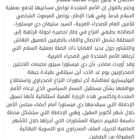
وختم بالقول إن الأمم المتحدة تواصل مساعيها للدفع بعملية
السلام قدماً. وفي هذا الإطار، يواصل المبعوث الشخصي
للأمين العام للصحراء الغربية، السيد ستيفان دي ميستورا،
اتصالاته بطرفي النزاع في إطار تحضيره لجولة مُرتقبة إلى
المنطقة تشمل الاتصال واللقاء بالطرفين لتعميق النقاش
والتشاور حول عديد القضايا ذات الصلة بعملية السلام التي
ترعاها الأمم المتحدة في الصحراء الغربية.
وقد أوردت مصادر، بأن دي ميستورا سيزور مخيمات اللاجئين
الصحراويين يوم غد الأحد أين سيلتقي بقيادة جبهة
البوليساريو لمناقشة آخر تطورات النزاع الصحراوي واستطلاع
مواقفها بشأن مستقبل المسار السياسي الذي ترعاه الأمم
المتحدة.وتكتسي هذه الزيارة أهمية استثنائية لأنها تسبق
الإحاطة التي سيقدمها دي ميستورا أمام أعضاء مجلس الأمن
خلال شهر أكتوبر المقبل، وهي الإحاطة التي ستشكل محطة
حاسمة لتقييم حصيلة المشاورات التي أجراها خلال الأشهر
الماضية لتحريك الملف الصحراوي نحو التسوية النهائية
المقبولة من الطرفين.