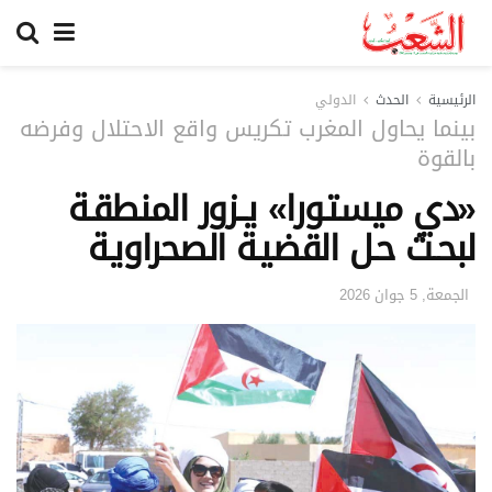
الرئيسية
الحدث
الدولي
بينما يحاول المغرب تكريس واقع الاحتلال وفرضه
بالقوة
«دي ميستـورا» يــزور المنطقـة
لبحـث حـل القضيـة الصحراويـة
الجمعة, 5 جوان 2026