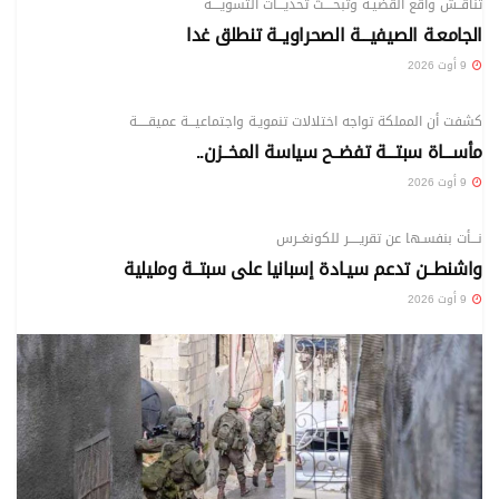
تناقــش واقع القضيـة وتبحــــث تحدّيـــات التسويــــة
الجامعـة الصيفيـــة الصحراويــة تنطلق غدا
9 أوت 2026
الدولي
كشفت أن المملكة تواجه اختلالات تنمويـة واجتماعيـــة عميقـــــة
مأســـاة سبتـــة تفضــح سياسة المخــزن..
9 أوت 2026
الدولي
نـــأت بنفسـها عن تقريـــــر للكونغــرس
واشنطــن تدعم سيـادة إسبانيا على سبتــة ومليلية
9 أوت 2026