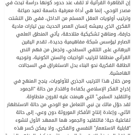
إن الظاهرة القرآنية لا تقف عند حدود كونها دراسة تبحث في
مصدر الوحي، إنما هي أداة معرفية حاسمة تعيد صياغة
وترتيب أولويات العقل المسلم من الداخل، ففي ظل التشتت
الفكري الذي يعيشه إنسان العصر الحديث بين تيارات مادية
جارفة، ومناهج تشكيكية متلاحقة، يأتي المنطق العلمي
الصارم ليؤسس شبكة مفاهيمية جديدة، تقدم اليقين
البرهاني على التلقي السطحي، وتجعل من فهم النص
القرآني منطلقا لترتيب الواجبات والسنن الكونية، وتوجيه
الطاقة الفكرية نحو البناء بدل الاستغراق في السجالات
الهامشية.
ومن خلال هذا الترتيب الجذري للأولويات، ينجح المنهج في
إخراج الفكر الإسلامي بكفاءة واقتدار من حالة “الجمود
والتقليد السلبي” التي هيمنت عليه لقرون متطاولة.
لقد حوّل مالك بن نبي التعامل مع الوحي من حالة الاستظهار
الآلي، وإعادة إنتاج الأفكار الموروثة دون وعي، إلى حالة
تفاعلية حية؛ فالتقليد والجمود هما الممهد الأول لنشوء
“قابلية الاستعمار” النفسي والفكري، ولا يمكن كسر هذه