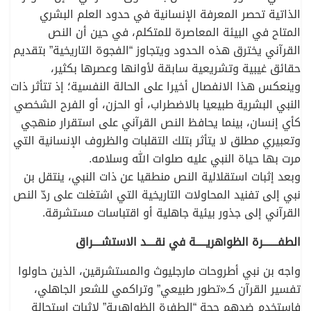
الذاتية تحصر المعرفة الإنسانية في حدود العلم البشري
المتاح في البيئة المعاصرة للمتكلم، في حين أن النص
القرآني يخترق هذه الحدود ويتجاوز “الفجوة التاريخية” بتقديم
حقائق غيبية وتشريعية سابقة لأوانها وعصرها بكثير،
وينعكس هذا الانفصال أخيرا على الحالة النفسية؛ إذ تتأثر ذات
النبي البشرية طبيعيا بالاضطراب، أو الحزن، أو الفرح الشخصي
كأي إنسان، بينما يحافظ النص القرآني على استقرار منهجي
وتعبيري مطلق لا يتأثر بتلك التقلبات والظروف الإنسانية التي
مرت بها حياة النبي عليه صلوات الله وسلامه.
وبعد إثبات استقلالية النص منطقيا عن ذات النبي، ينتقل بن
نبي إلى تفنيد المحاولات التاريخية التي اشتغلت على ردّ النص
القرآني إلى جذور بيئية جاهلية أو اقتباسات مستشرقة.
الطفـــــــرة الظواهريـــــة في نقــــد الاستشــــراق
واجه بن نبي أطروحات مارجليوث والمستشرقين، الذين حاولوا
تفسير القرآن كـ«تطور طبيعي” وتراكمي للشعر الجاهلي،
فاستخدم ضدهم حجة “الطفرة الظواهرية” لإثبات استحالة