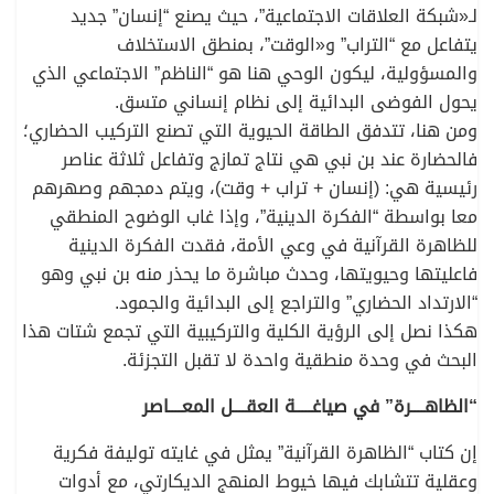
لـ«شبكة العلاقات الاجتماعية”، حيث يصنع “إنسان” جديد
يتفاعل مع “التراب” و«الوقت”، بمنطق الاستخلاف
والمسؤولية، ليكون الوحي هنا هو “الناظم” الاجتماعي الذي
يحول الفوضى البدائية إلى نظام إنساني متسق.
ومن هنا، تتدفق الطاقة الحيوية التي تصنع التركيب الحضاري؛
فالحضارة عند بن نبي هي نتاج تمازج وتفاعل ثلاثة عناصر
رئيسية هي: (إنسان + تراب + وقت)، ويتم دمجهم وصهرهم
معا بواسطة “الفكرة الدينية”، وإذا غاب الوضوح المنطقي
للظاهرة القرآنية في وعي الأمة، فقدت الفكرة الدينية
فاعليتها وحيويتها، وحدث مباشرة ما يحذر منه بن نبي وهو
“الارتداد الحضاري” والتراجع إلى البدائية والجمود.
هكذا نصل إلى الرؤية الكلية والتركيبية التي تجمع شتات هذا
البحث في وحدة منطقية واحدة لا تقبل التجزئة.
“الظاهــــرة” في صياغـــــة العقــــل المعــــاصر
إن كتاب “الظاهرة القرآنية” يمثل في غايته توليفة فكرية
وعقلية تتشابك فيها خيوط المنهج الديكارتي، مع أدوات