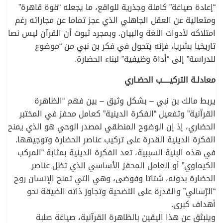
“إعادة صياغة” كاملة وجذرية للواقع، ما يجعله “قوة قاهرة”
ومتعالية عن العقل الجاهلي الذي عجز تماما عن مجاراته رغم
امتلاكه لأدوات اللغة والبيان. وبمجرد ثبوت أن القرآن ليس نصا
تاريخيا بشريا، فإنه يتحول في فكر بن نبي من “موضوع
للدراسة” إلى “أداة وظيفية” لبناء الحضارة.
معادلـة التركيـــــب الحضـاري
يربط مالك بن نبي – بشكل وثيق – بين فهم “الظاهرة
القرآنية” وتفعيل “الفكرة الدينية” كعامل محفز في المختبر
الحضاري، إذ إن الوضوح المنطقي لمصدر الوحي هو الذي يمنح
الفكرة الدينية القدرة على تركيب عناصر الحضارة وتوجيهها.
في هذه البنية السببية، تعد الفكرة الدينية بمثابة “المركب
الكيماوي” أو العامل المحفز الأساسي الذي تظل عناصر
الحضارة بدونه، شتاتا وفوضى، وهي التي تمنح الإنسان روح
“الرّسالي” والقدرة على التضحية وتجاوز ذاته الضيقة نحو
أهداف كبرى.
وينبثق عن هذا اليقين بالظاهرة القرآنية، صياغة صلبة