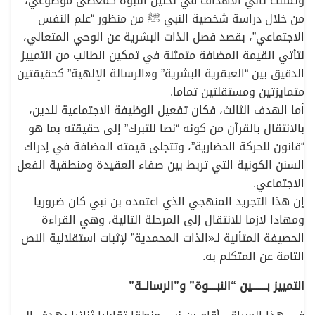
وتمثلت ثاني الأهداف في تحليل النبوة كمعطى موضوعي،
من خلال دراسة شخصية النبي ﷺ من منظور “علم النفس
الاجتماعي”، بقصد فصل الذات البشرية عن الوحي المتعالي،
لتأتي القيمة المضافة متمثلة في تمكين الطالب من التمييز
الدقيق بين “العبقرية البشرية” و«الرسالة الإلهية” كحقيقتين
متمايزتين ومستقلتين تماما.
أما الهدف الثالث، فكان تفعيل الوظيفة الاجتماعية للدين،
بالانتقال بالقرآن من كونه “نصا للتبرك” إلى حقيقته بما هو
“قانون للحركة الحضارية”، وتتجلى قيمته المضافة في إدراك
السنن الكونية التي تربط بين صفاء العقيدة ومنطقية الفعل
الاجتماعي.
إن هذا التجريد المنهجي الذي اعتمده بن نبي كان ضروريا
ومهادا لازما للانتقال إلى المرحلة التالية، وهي القراءة
الحصيفة المتأنية لـ«الذات المحمدية” لإثبات استقلالية النص
التامة عن المتكلم به.
التمييز بـــــــين “النبــــوة” و”الرسالــة”