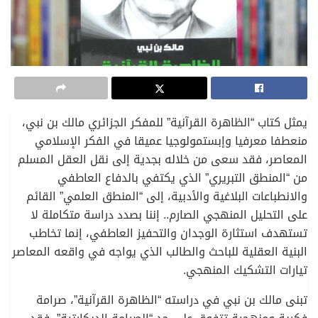
يمثل كتاب “الظاهرة القرآنية” للمفكر الجزائري مالك بن نبي،
منعطفا معرفيا وإبستمولوجيا عميقا في الفكر الإسلامي
المعاصر، فقد سعى من خلاله بجدية إلى نقل العقل المسلم
من “المنطق التبريري” الذي يكتفي بالدفاع العاطفي
والانطباعات البلاغية والأدبية، إلى “المنطق العلمي” القائم
على التحليل المنهجي الصارم.. إننا بصدد دراسة متكاملة لا
تستهدف استثارة الوجدان والتحفيز العاطفي، إنما تخاطب
البنية العقلية للباحث والطالب الذي يواجه في واقعه المعاصر
تيارات التشكيك المنهجي.
تبنى مالك بن نبي في دراسته “الظاهرة القرآنية”، صرامة