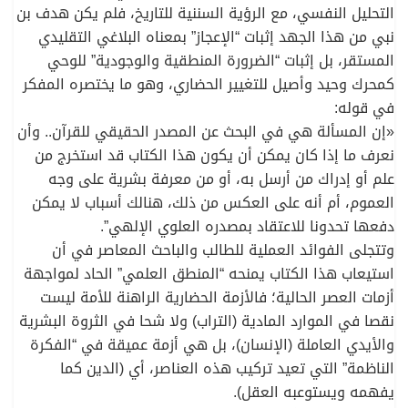
التحليل النفسي، مع الرؤية السننية للتاريخ، فلم يكن هدف بن
نبي من هذا الجهد إثبات “الإعجاز” بمعناه البلاغي التقليدي
المستقر، بل إثبات “الضرورة المنطقية والوجودية” للوحي
كمحرك وحيد وأصيل للتغيير الحضاري، وهو ما يختصره المفكر
في قوله:
«إن المسألة هي في البحث عن المصدر الحقيقي للقرآن.. وأن
نعرف ما إذا كان يمكن أن يكون هذا الكتاب قد استخرج من
علم أو إدراك من أرسل به، أو من معرفة بشرية على وجه
العموم، أم أنه على العكس من ذلك، هنالك أسباب لا يمكن
دفعها تحدونا للاعتقاد بمصدره العلوي الإلهي”.
وتتجلى الفوائد العملية للطالب والباحث المعاصر في أن
استيعاب هذا الكتاب يمنحه “المنطق العلمي” الحاد لمواجهة
أزمات العصر الحالية؛ فالأزمة الحضارية الراهنة للأمة ليست
نقصا في الموارد المادية (التراب) ولا شحا في الثروة البشرية
والأيدي العاملة (الإنسان)، بل هي أزمة عميقة في “الفكرة
الناظمة” التي تعيد تركيب هذه العناصر، أي (الدين كما
يفهمه ويستوعبه العقل).