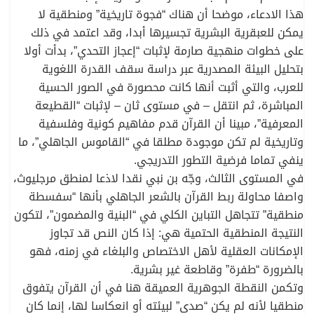
هذا الادعاء، موضحا أن هناك “فجوة تاريخية” ومنطقية لا
يمكن للعبقرية البشرية تجسيرها أبدا، وقد اعتمد في ذلك
على خطوات منهجية صارمة لإثبات “إعجاز التحدي”، بدأت أولا
بتحليل البيئة المصدرية عبر دراسة سقف القدرة اللغوية
للعرب، والتي أثبت أنها كانت محصورة في الصور الحسية
المباشرة، ثم انتقل – في مستوى ثان – لإثبات “القطيعة
المعرفية”، مبينا أن القرآن قدم مفاهيم كونية وفلسفية
وتاريخية لم تكن موجودة مطلقا في “القاموس الجاهلي”، ما
ينفي تماما فرضية التطور التدريجي.
في المستوى الثالث، وجّه بن نبي نقدا لاذعا لمنطق مرجليوث،
واصفا محاولة ربط القرآن بالشعر الجاهلي بأنها “سفسطة
منطقية” تتجاهل التباين الكلي في “البنية والمضمون”، لتكون
النتيجة المنطقية الحتمية هي: إذا كان النص قد تجاوز
الإمكانات العقلية لأهل الاختصاص والبلغاء في زمنه، فهو
بالضرورة “طفرة” وقاطعة غير بشرية.
وتكمن النقطة الجوهرية العميقة هنا في أن القرآن يتفوق
منطقيا لأنه لم يكن “صدى” لبيئته أو انعكاسا لها، إنما كان