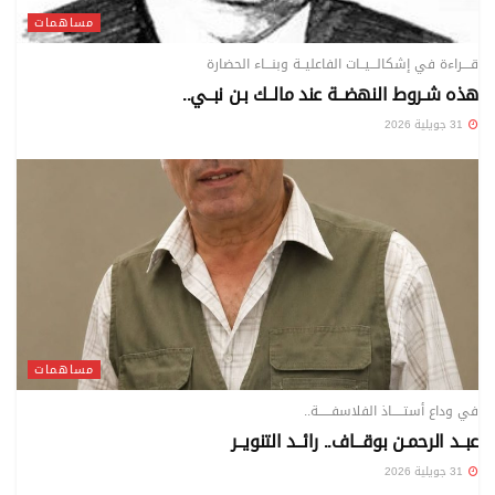
مساهمات
قــــراءة في إشكالـــيــات الفاعليــة وبنـــاء الحضارة
هذه شـروط النهضــة عند مالــك بـن نبــي..
31 جويلية 2026
مساهمات
في وداع أستـــــاذ الفلاسفــــــة..
عبــد الرحمـن بوقـــاف.. رائــد التنويــر
31 جويلية 2026