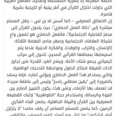
الحلقة المفرغة إلا بتعرية السفسطة وتفكيك المناهج الغربية
التي حاولت اختزال القرآن في أطر بيئية أو تاريخية بشرية
قاصرة.
إن الانعتاق المعرفي – كما أسس له بن نبي – ينقل المسلم
مباشرة إلى “حالة الفعل الحضاري”، حيث يتحول القرآن إلى
محفز للفاعلية الاجتماعية”، فالفعل الحضاري هو تفعيل واعٍ
لشبكة العلاقات الاجتماعية وصهر عناصر النهضة الثلاثة:
(الإنسان، والتراب، والوقت)، والفكرة الدينية عندما يتم
استيعابها بمنطقها القرآني الصحيح، تتحول إلى مركب
كيميائي يجمع شتات الأمة، ويمنح الفرد القدرة على تجاوز
الذات الضيقة لابتكار الحلول ومواجهة التحديات الواقعية.
ولكي يستدام هذا الفعل الحضاري ويؤتي ثماره، فإنه يستند
بالضرورة إلى “يقين منطقي راسخ” وليس إلى عاطفة مجردة
قد تعصف بها الأزمات، وعلى هذا، يكون التمييز الصارم بين
النبوة والرسالة، واستخدام حجة “الظواهرية” لإثبات القطيعة
المعرفية بين القرآن والبيئة الجاهلية، يضمن البناء الفكري
الرصين، كما يضمن للمسلم المعاصر أن يقف صامدا “لا يتزلزل
أمام الشكوك” ولا تنال منه أمواج الغزو المعرفي والثقافي.