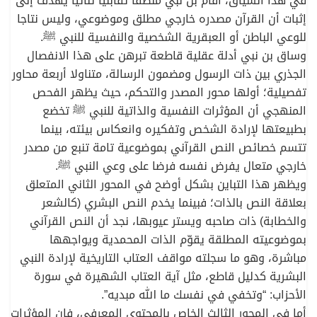
في هذا السياق، أقام بن نبي منطقا تقابليا ثنائيا يهدف إلى
إثبات أن القرآن مصدره خارجي مطلق وموضوعي، وليس نتاجا
للوعي الباطن أو العبقرية الشخصية والنفسية للنبي ﷺ.
وساق بن نبي أدلة عقلية قاطعة تبرهن على هذا الانفصال
الجذري بين ذات الرسول ومضمون الرسالة، متناولا أربعة محاور
تفصيلية؛ أولها محور المصدر والتحكم، حيث يظهر الفحص
المنهجي أن المؤثرات النفسية والذاتية للنبي ﷺ تخضع
بطبيعتها لإرادة الشخص وتفكيره وانعكاس بيئته، بينما
تتسم خصائص النص القرآني بموضوعية تامة تنبع من مصدر
خارجي متعال يفرض نفسه فرضا على وعي النبي ﷺ.
ويظهر هذا التباين بشكل أوضح في المحور الثاني المتعلق
بعلاقة النص بالذات؛ فبينما يخدم النص البشري (كالشعر
والخطابة) ذات صاحبه ويستر عيوبها، نجد أن النص القرآني
بموضوعيته المطلقة يقوّم الذات المحمدية ويواجهها
مباشرة، وهو ما سجلته مواقف العتاب التاريخية لإرادة النبي
البشرية كدليل قاطع، مثل آية العتاب الشهيرة في سورة
الأحزاب: “وتخفي في نفسك ما الله مبديه”.
أما في المحور الثالث الخاص بالمحتوى المعرفي، فإن المؤثرات