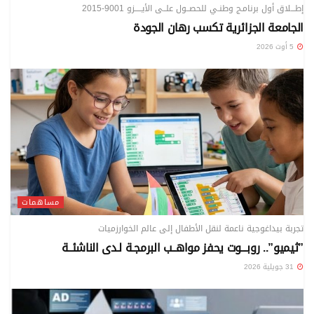
إطـــلاق أول برنامـج وطنـي للحصــول علــى الأيـــــزو 9001-2015
الجامعة الجزائرية تكسب رهان الجودة
5 أوت 2026
مساهمات
تجربة بيداغوجية ناعمة لنقل الأطفال إلى عالم الخوارزميات
”ثيميو”.. روبـــوت يحفز مواهــب البرمجـة لـدى الناشئــة
31 جويلية 2026