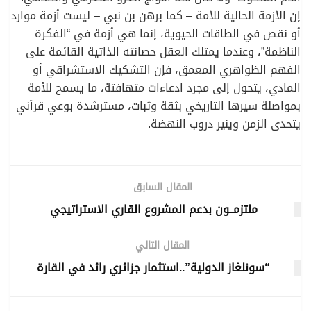
إن الأزمة الحالية للأمة – كما برهن بن نبي – ليست أزمة موارد
أو نقص في الطاقات الحيوية، إنما هي أزمة في “الفكرة
الناظمة”، وعندما يمتلك العقل حصانته الذاتية القائمة على
الفهم الظواهري المعمق، فإن التشكيك الاستشراقي أو
المادي، يتحول إلى مجرد ادعاءات متهافتة، ما يسمح للأمة
بمواصلة سيرها التاريخي بثقة وثبات، مسترشدة بوعي قرآني
يتحدى الزمن وينير دروب النهضة.
المقال السابق
ملتزمــون بدعم المشروع القاري الاستراتيجي
المقال التالي
“سونلغاز الدولية”..استثمار جزائري رائد في القارة