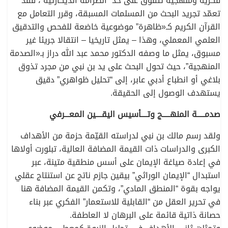
فكرية ومنهجية تتفوق على حد “الصرامة الديكارتية”، فقد
تعمّد تجريد البحث من المسلمات المسبقة، وقرر التعامل مع
القرآن الكريم كـ«ظاهرة” موضوعية خاضعة للفحص والتدقيق
العلمي المعملي، وهذا – يمثل تاريخيا – انتقالا جريئا غير
مسبوق، يمثل ما وصفه الدكتور محمد عبد الله دراز بـ«الصدمة
المنهجية”، حيث تحول البحث على يد بن نبي من مجرد تذوق
بلاغي أو انطباع أدبي عابر، إلى “تحليل ظواهري” دقيق
يستهدف الوصول إلى الحقيقة.
صدمـــــة المنهـــــج وتــــأسيس اليقــــين المعـــرفي
ولقد رسم مالك بن نبي لدراسته القيّمة حزمة من الأهداف
الكبرى والدراسات ذات القيمة المضافة العالية، تبلورت أولاها
في إعادة صياغة الإيمان على أسس منطقية متينة، عبر
استبدال “الإيمان الوراثي” بيقين جازم ناتج عن استنتاج عقلي
يواجه بقوة “المنطق المادي”، وتكمن القيمة المضافة هنا
في تحرير العقل من “القابلية للاستعمار” الفكري عبر بناء
حصانة ذاتية قائمة على البرهان لا العاطفة.