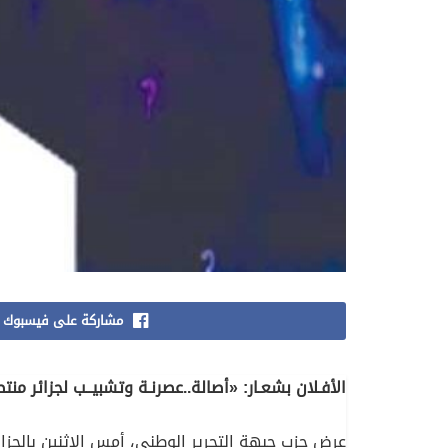
مشاركة على فيسبوك
الأفـلان بشعـار: «أصالة..عصرنـة وتشبيــب لجزائر منت