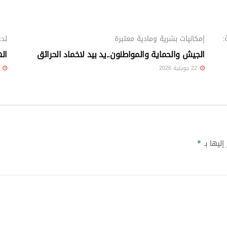
ملفات خاصة
:
إمكانيات بشرية ومادية معتبرة
لدع
الجيش والحماية والمواطنون..يد بيد لاخماد الحرائق
ال
22 جويلية 2026
22 جويلية 6
إليها بـ
*