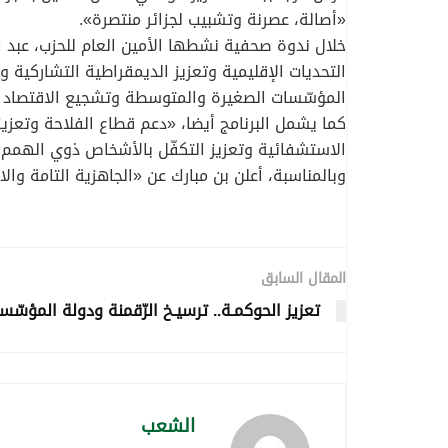
«أصالة، عصرنة وتشبيب لجزائر منتصرة».
التحديات الإقليمية وتعزيز الديمقراطية التشاركية 
المؤسّسات الصغيرة والمتوسطة وتشجيع الاقتصاد ال
كما يشمل البرنامج أيضا، «دعم قطاع الفلاحة وتعز
الاستشفائية وتعزيز التكفّل بالأشخاص ذوي الهمم»،
وبالمناسبة، أعلن بن مبارك عن «الجاهزية التامة وا
المقال السابق
تعزيز الحوكمـة.. ترسيـخ الرّقمنة ودولة المؤسّس
الشعب