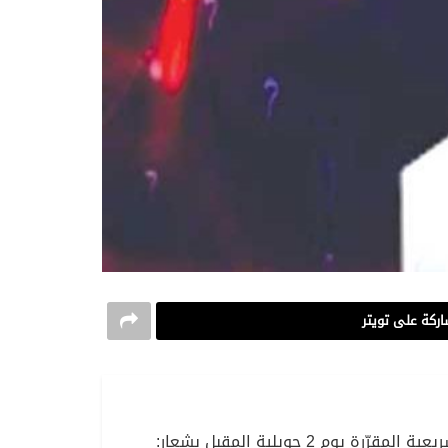
ركة على تويتر
عرض حزب جبهة التحرير الوطني، أمس الاثنين بالجزائر العاصمة، برنامجه الانتخابي الذي سيشارك به في الانتخابات التشريعية المقرّرة يوم 2 جويلية المقبل بشعار: