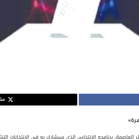
مشا
صـرة»