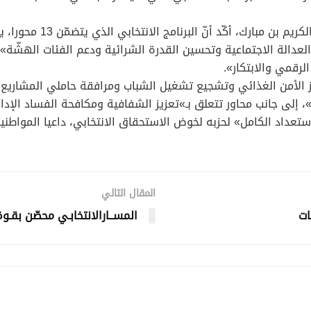
خلال ندوة صحفية نشطها ال
والعدالة الاجتماعية وتحسين القدرة الشرائية ودعم الفئات الهشّة»
رقمي والابتكار».
يز الأمن الغذائي وتشجيع تشغيل الشباب ومرافقة حاملي المشاريع
 إلى جانب محاور تتعلق بـ»تعزيز الشفافية ومكافحة الفساد الإدار
لاستعداد الكامل» لحزبه لخوض الاستحقاق الانتخابي، داعيا المواط
المقال التالي
ات
المســارالانتخابـي محصّن بقـو