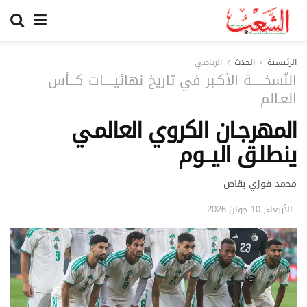
الرئيسية
الحدث
الرياضي
النّسخــــــة الأكـبر في تاريخ نهائيـــــات كـــأس
العـالم
المهرجـان الكروي العالمـي
ينطلـق اليـــوم
محمد فوزي بقاص
الأربعاء, 10 جوان 2026