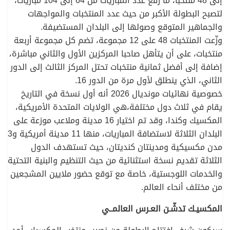
إلى 48 منتخبا، ما رفع عدد المباريات من 64 إلى 104 مباريات،
لتصبح البطولة الأكبر من حيث عدد المنتخبات والمواجهات
والجماهير المتوقع وصولها إلى البلدان المستضيفة.
وزّعت المنتخبات 48 على 12 مجموعة، تضم كل مجموعة أربعة
منتخبات، على أن يتأهل صاحبا المركزين الأول والثاني مباشرة،
إضافة إلى أفضل ثمانية منتخبات تحتل المركز الثالث إلى الدور
الثاني، الذي ينطلق لأول مرة من الدور 16.
خصوصية نهائيات مونديال 2026 أنه أول نسخة في التاريخ
يقام في ثلاث دول مختلفة،هي الولايات المتحدة الأمريكية،
المكسيك وكندا، وقد تم اختيار 16 مدينة وملاعب موزعة على
البلدان الثلاثة لاستضافة المباريات، منها 11 مدينة أمريكية و3
مدن مكسيكية ومدينتان كنديتان، حيث تستهدف الدول
الثلاثة تقديم نسخة استثنائية من حيث التنظيم والبنية التحتية
والخدمات اللوجستية، خاصة مع توقع حضور ملايين المشجعين
من مختلف أنحاء العالم.
المكسيـك تدشّـن العـرس العالمــي