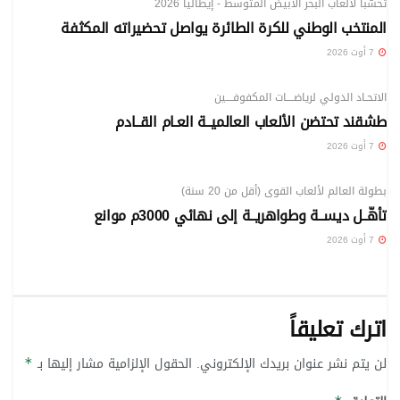
تحسّبا لألعاب البحر الأبيض المتوسط - إيطاليا 2026
المنتخب الوطني للكرة الطائرة يواصل تحضيراته المكثفة
7 أوت 2026
الرياضي
الاتحـاد الدولي لرياضــــات المكفوفــــين
طشقند تحتضن الألعاب العالميــة العـام القــادم
7 أوت 2026
الرياضي
بطولة العالم لألعاب القوى (أقل من 20 سنة)
تأهّــل ديســة وطواهريــة إلى نهائي 3000م موانع
7 أوت 2026
اترك تعليقاً
لن يتم نشر عنوان بريدك الإلكتروني.
الحقول الإلزامية مشار إليها بـ
*