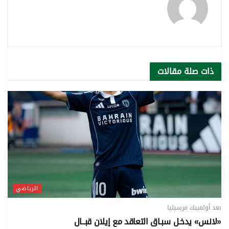
ذات صلة
مقالات
الرياضي
بعد أولمبيك مرسيليا
«لانس» يدخـل سبـاق التعاقد مع إيلان قبــال