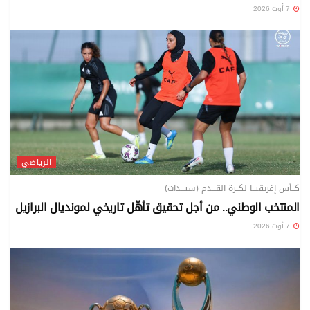
7 أوت 2026
الرياضي
كــأس إفريقيــا لكــرة القـــدم (سيـــدات)
المنتخب الوطني.. من أجل تحقيق تأهّل تاريخي لمونديال البرازيل
7 أوت 2026