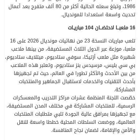
1986، وتبلغ سعته الحالية أكثر من 80 ألف متفرج بعد أعمال
تحديث واسعة استعدادا للمونديال.
16 ملعبــا لاحتضــان 104 مباريـات
تلعب مباريات النسخة 23 من نهائيات مونديال 2026 على 16
ملعبا، موزعة عبر الدول الثلاث المستضيفة، من بينها ملاعب
شهيرة مثل ملعب أزتيكا، سوفي ستاديوم، ميتلايف ستاديوم،
بي سي بليس، مرسيدس بنز ستاديوم، وتعتبر هذه الملاعب
من بين الأحدث والأكثر تطورا في العالم، حيث تم تجهيزها
بأحدث التقنيات والخدمات لاستقبال الجماهير والمنتخبات
المشاركة.
خصّصت اللجنة المنظمة عشرات مراكز التدريب والمعسكرات
الرسمية، للمنتخبات المشاركة في مختلف المدن المستضيفة،
مع تجهيزها بمرافق عالية الجودة تلبي متطلبات المنتخبات
العالمية، ووضعت السلطات المحلية خططا واسعة للنقل
والأمن والإقامة، لضمان نجاح المنافسة.