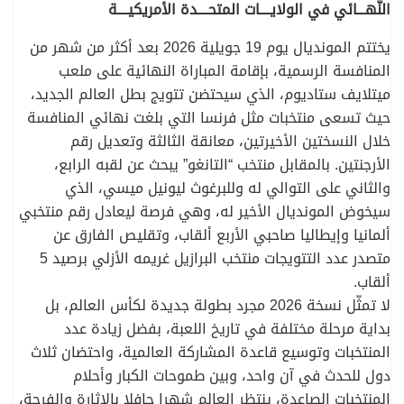
النّهـــائي في الولايــــات المتحــــدة الأمريكيــــة
يختتم المونديال يوم 19 جويلية 2026 بعد أكثر من شهر من
المنافسة الرسمية، بإقامة المباراة النهائية على ملعب
ميتلايف ستاديوم، الذي سيحتضن تتويج بطل العالم الجديد،
حيث تسعى منتخبات مثل فرنسا التي بلغت نهائي المنافسة
خلال النسختين الأخيرتين، معانقة الثالثة وتعديل رقم
الأرجنتين. بالمقابل منتخب “التانغو” يبحث عن لقبه الرابع،
والثاني على التوالي له وللبرغوث ليونيل ميسي، الذي
سيخوض المونديال الأخير له، وهي فرصة ليعادل رقم منتخبي
ألمانيا وإيطاليا صاحبي الأربع ألقاب، وتقليص الفارق عن
متصدر عدد التتويجات منتخب البرازيل غريمه الأزلي برصيد 5
ألقاب.
لا تمثّل نسخة 2026 مجرد بطولة جديدة لكأس العالم، بل
بداية مرحلة مختلفة في تاريخ اللعبة، بفضل زيادة عدد
المنتخبات وتوسيع قاعدة المشاركة العالمية، واحتضان ثلاث
دول للحدث في آن واحد، وبين طموحات الكبار وأحلام
المنتخبات الصاعدة، ينتظر العالم شهرا حافلا بالإثارة والفرجة،