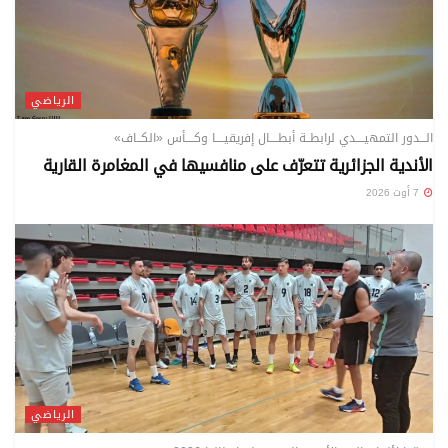
الرياضي
الـــدور التمهيــــدي لرابطــة أبطــــال إفريقيــــا وكــــأس «الكــاف»
الأندية الجزائرية تتعرّف على منافسيها في المغامرة القارية
7 أوت 2026
الرياضي