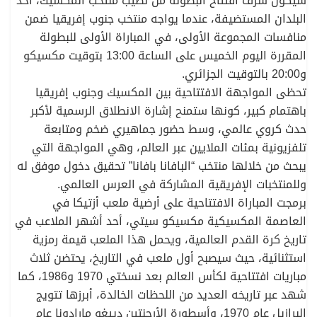
سيكون شرف افتتاح البطولة من نصيب منتخب المكسيك، أحد
البلدان المستضيفة، عندما يواجه منتخب جنوب إفريقيا ضمن
منافسات المجموعة الأولى، في المباراة الأولى للبطولة
المقررة اليوم الخميس على الساعة 13:00 بتوقيت مكسيكو
و20:00 بالتوقيت الجزائري.
تحظى المواجهة الافتتاحية بين المكسيك وجنوب إفريقيا
باهتمام كبير، كونها ستمنح إشارة الانطلاق الرسمية لأكبر
حدث كروي عالمي، وسط حضور جماهيري ضخم ومتابعة
تلفزيونية بمئات الملايين عبر العالم، وهي المواجهة التي
يبحث من خلالها منتخب “البافانا بافانا” تحقيق دخول موفق له
وللمنتخبات الإفريقية المشاركة في العرس العالمي.
برمجت المباراة الافتتاحية على أرضية ملعب أزتيكا في
العاصمة المكسيكية مكسيكو سيتي، أحد أشهر الملاعب في
تاريخ كرة القدم العالمية، ويحمل هذا الملعب قيمة رمزية
استثنائية، حيث سيصبح أول ملعب في التاريخ، يحتضن ثلاث
مباريات افتتاحية لكأس العالم بعد نسختي 1970 و1986، كما
شهد عبر تاريخه العديد من اللحظات الخالدة، أبرزها تتويج
البرازيل عام 1970، وأسطورة الأرجنتين دييغو مارادونا عام