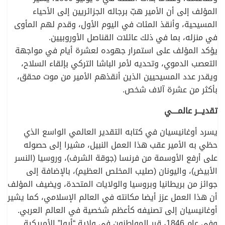
المؤلف إلى أن الأمير هبّ برجاله الجزائريين إلى الأحياء
المسيحية، وأنقذ المئات في اليوم الأول، وقدم لهم المأوى
في منزله، بما في ذلك عائلات القناصل الأوروبيين.
يؤكد المؤلف على استمرار جهوده لعشرة أيام في مواجهة
التعصب الدموي، وتحديه لأمر الباشا التركي بإلقاء السلاح،
ويقدر عدد المسيحيين الذين أنقذهم الأمير من موت محقق،
بأكثر من عشرة آلاف شخص.
تقديـــر عالمــــي
يسرد أوغانيسيان في كتابه التقدير العالمي الواسع الذي
حظي به الأمير عقب هذا العمل النبيل، مشيرا إلى حصوله
على أرفع الأوسمة من فرنسا (جوقة الشرف)، وروسيا (النسر
الأبيض)، واليونان (صليب المخلص العظيم)، بالإضافة إلى
جوائز من بريطانيا وبروسيا والولايات المتحدة، ويضيف المؤلف
أن هذا العمل عزز أيضا مكانته في العالم الإسلامي، كما يشير
أوغانيسيان إلى تصنيفه كأعظم شخصية في العالم العربي.
وفي عام 1846، قرر المواطنون في ولاية “أيوا” الأمريكية