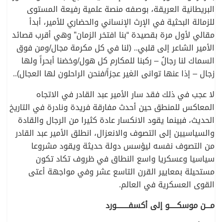
البريطانية العريقة، بوصفه منصة علمية رفيعة المستوى
للزمالة البحثية في الإرث الإنساني والحضاري للأمير، أبدأ
مقالي لأول مرة بقصيدة “بنا افتخر الزمان” وهي أقرب قصائد
الأمير الشاعر إلى قلبي.. (لنا في كل مكرمة مجال/ومن فوق
السماك لنا رجالُ – ركبنا للمكارم كل هول/وخضنا أبحراً ولها
زجال – إذا عنها توانى الغير عجزاً/فنحن الراحلون لها العجال)..
لا عجب في ذلك فقد سار الأمير عبد القادر في الاتجاه
المعاكس للمنطق حين أحدث مفارقة فريدة ونادرة في التاريخ
الحديث، فبينما يقود الانكسار عادة كثيرا من الرجال والقادة
والسياسيين إلى التصوف والانعزال، انطلق الأمير عبد القادر
من التصوف نفسه ليؤسس دولة حديثة ويقود مشروعا
سياسيا وعسكريا واسع النطاق في ظروف تكاد تكون
مستحيلة بمعايير القرن التاسع عشر وفي مواجهة أعتى
القوى العسكرية في العالم.
مـــن موسكـــــو إلى أكسفــــــــورد