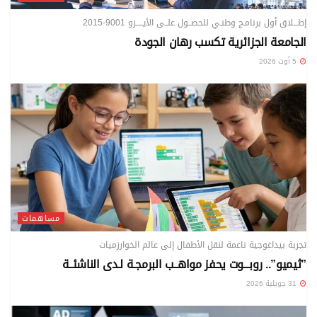
إطـــلاق أول برنامـج وطنـي للحصــول علــى الأيـــــزو 9001-2015
الجامعة الجزائرية تكسب رهان الجودة
5 أوت 2026
مساهمات
تجربة بيداغوجية ناعمة لنقل الأطفال إلى عالم الخوارزميات
”ثيميو”.. روبـــوت يحفز مواهــب البرمجـة لـدى الناشئــة
31 جويلية 2026