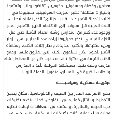
معلمين وقضاة ومسؤولين حكوميين. تقاضوا رواتب وتمتعوا
بامتيازات مختلفة”.تشير المؤرخة السوفييتية خميليوفا في
كتابها “دولة الأمير عبد القادر الجزائري” الذي نقلناه أيضا إلى
اللغة العربية قبل سنوات، إلى الاهتمام الكبير بالتعليم العام،
ووجود عدد كبير من المدارس وشبه انعدام للأمية حتى قبل
الغزو الفرنسي. تذكر خميليوفا زيادة عدد المدارس في الزوايا
وملء مكتباتها بالكتب الجديدة، وحظر إتلاف الكتب، ومكافأة
الأمير للجنود الذين يسلمون الكتب التي يعثرون عليها، وجمع
الكتب القيمة في مكتبة تاقدامت حيث كان من المخطط إنشاء
مدرسة وكلية طبية. تستشهد المؤلفة بأعداد المدارس
والطلاب الكبيرة في تلمسان، وتمويل الدولة للزوايا.
عبقريــــة عسكريـة وسياسيــــــــة
جمع الأمير عبد القادر بين السيف والدبلوماسية، فكان يحسن
التخطيط والقتال كما يحسن التفاوض، كما استخدم تكتيكات
حرب الحركة والمناورة، واستفاد من المعاهدات لإعادة تنظيم
قواته وبناء دولته. كانت تكتيكاته العسكرية تدرس حتى في