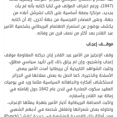
(1947)، ورغم اعتراف المؤلف في ثنايا كتابه بأنه لم يأت
بجديد، مرتكزا بصفة أساسية على كتاب تشرشل أعلاه من
جهة، وعلى المصادر الفرنسية من جهة أخرى، إلا أن كتابه
يكشف بوضوح عن استمرار الاهتمام البريطاني بشخصية الأمير
عبد القادر بعد أكثر من نصف قرن من وفاته.
موقــــف إعجـاب
وقف الإنجليز من الأمير عبد القادر إبان حركته المقاومة موقف
إعجاب وتشجيع، وإن لم يرتق ذلك إلى تأييد سياسي مطلق،
وتثبت الشواهد التاريخية أن بريطانيا أمدت الأمير ببعض
الأسلحة والذخيرة، كما اتصل به بعض عملائها في الجزائر
لاستكشاف أفكاره واتجاهاته السياسية مثلما ورد في يوميات
العقيد سكوت الصادرة في لندن عام 1842 حول إقامته في
زمالة عبد القادر وأسفاره.
واكبت الصحافة البريطانية أخبار الأمير بلهجة يملأها الإعجاب،
وتناوله بعض شعرائها وتغلغل شخصه في أدبهم الشعبي
ومن أمثلة ذلك القصيدة المنشورة في جريدة “بانش” (Punch)