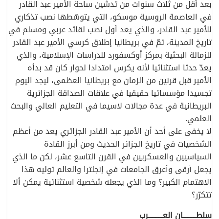
بعد أقل من ثلاث سنوات من تدشين ساحة الأمير عبد القادر
في العاصمة الروسية موسكو، التي يتوسّطها نصب تذكاري
للأمير عبد القادر، والذي يعد أول نصب لقائد عربي ومسلم في
تاريخ المدينة، تمّ في بريطانيا إطلاق كرسي الأمير عبد القادر
للزمالة البحثية بمركز أوكسفورد للدراسات الإسلامية، والذي
يعدّ حدثا استثنائيا لأنه يكرس امتدادا لحوار كان قد بدأه
الأمير قبل قرنين من الزمان مع بريطانيا العظمى، ليجد اليوم
تجسيدا مؤسساتيا حقيقيا في علاقات الصداقة الجزائرية
البريطانية في عدة مجالات لاسيما في التعليم العالي والبحث
العلمي.
لا يخفى على أحد أن الأمير عبد القادر الجزائري يعد من أعظم
الشخصيات في تاريخ الجزائر الحديث ومن أبرز القادة
السياسيين والعسكريين في القرن التاسع عشر، لكن ما الذي
يجعل أرقى وأعرق الجامعات في إنجلترا والعالم توليه هذا
الاهتمام الكبير؟ وما الذي يجعله شخصية استثنائية يمكن ألا
تتكرّر؟
سلطـــــــــان العــــــــــرب