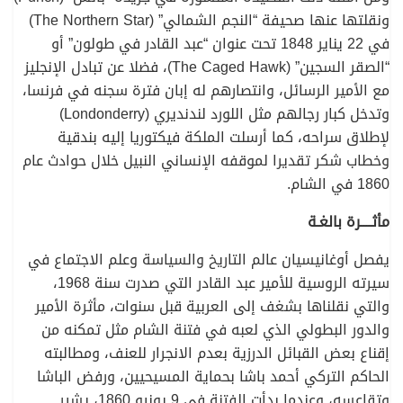
ونقلتها عنها صحيفة “النجم الشمالي” (The Northern Star)
في 22 يناير 1848 تحت عنوان “عبد القادر في طولون” أو
“الصقر السجين” (The Caged Hawk)، فضلا عن تبادل الإنجليز
مع الأمير الرسائل، وانتصارهم له إبان فترة سجنه في فرنسا،
وتدخل كبار رجالهم مثل اللورد لندنديري (Londonderry)
لإطلاق سراحه، كما أرسلت الملكة فيكتوريا إليه بندقية
وخطاب شكر تقديرا لموقفه الإنساني النبيل خلال حوادث عام
1860 في الشام.
مأثــــرة بالغـة
يفصل أوغانيسيان عالم التاريخ والسياسة وعلم الاجتماع في
سيرته الروسية للأمير عبد القادر التي صدرت سنة 1968،
والتي نقلناها بشغف إلى العربية قبل سنوات، مأثرة الأمير
والدور البطولي الذي لعبه في فتنة الشام مثل تمكنه من
إقناع بعض القبائل الدرزية بعدم الانجرار للعنف، ومطالبته
الحاكم التركي أحمد باشا بحماية المسيحيين، ورفض الباشا
وتقاعسه، وعندما بدأت الفتنة في 9 يونيو 1860، يشير