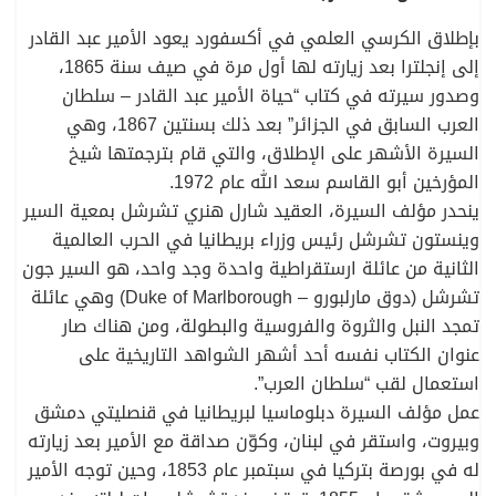
بإطلاق الكرسي العلمي في أكسفورد يعود الأمير عبد القادر
إلى إنجلترا بعد زيارته لها أول مرة في صيف سنة 1865،
وصدور سيرته في كتاب “حياة الأمير عبد القادر – سلطان
العرب السابق في الجزائر” بعد ذلك بسنتين 1867، وهي
السيرة الأشهر على الإطلاق، والتي قام بترجمتها شيخ
المؤرخين أبو القاسم سعد الله عام 1972.
ينحدر مؤلف السيرة، العقيد شارل هنري تشرشل بمعية السير
وينستون تشرشل رئيس وزراء بريطانيا في الحرب العالمية
الثانية من عائلة ارستقراطية واحدة وجد واحد، هو السير جون
تشرشل (دوق مارلبورو – Duke of Marlborough) وهي عائلة
تمجد النبل والثروة والفروسية والبطولة، ومن هناك صار
عنوان الكتاب نفسه أحد أشهر الشواهد التاريخية على
استعمال لقب “سلطان العرب”.
عمل مؤلف السيرة دبلوماسيا لبريطانيا في قنصليتي دمشق
وبيروت، واستقر في لبنان، وكوّن صداقة مع الأمير بعد زيارته
له في بورصة بتركيا في سبتمبر عام 1853، وحين توجه الأمير