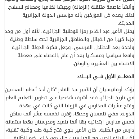
وأنشأ عاصمة متنقلة (الزمالة) وجيشا نظاميا ومصانع للسلاح.
لذلك يعده كل المؤرخين بأنه مؤسس الدولة الجزائرية
الحديثة.
يمثل الأمير عبد القادر رمزا للوطنية الجزائرية، لأنه أول من وحد
جزءا كبيرا من القبائل والمناطق الجزائرية تحت سلطة وطنية
واحدة بعد الاحتلال الفرنسي، وجعل فكرة الدولة الجزائرية
واقعا سياسيا وعسكريا بعد أن قام بالقضاء على معضلة
الانتماء بين العشيرة والوطن.
المعلـــم الأول فـــي البــــلاد
يؤكد أوغانيسيان أن الأمير عبد القادر “كان أحد أعظم المعلمين
في تاريخ الجزائر، فقد أشرف شخصيا على تطوير التعليم العام
وفتح عشرات المدارس في الزوايا التي كانت في عهدة
الدولة. ففي تلمسان وحدها، وُفرت لخمسة عشر ألف ساكن
خمس مدارس ابتدائية بها ألفا تلميذ ومدرستان بهما ستمائة
دارس من الطُلبة.. كان الأمير ينوي فتح كلية طب وكلية تقنية،
لكن اندلاع الحرب مع الفرنسيين حال دون ذلك.. ضم الطُلبة