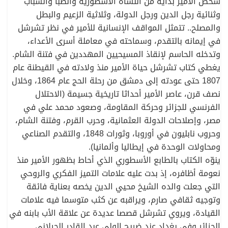
شخص الأمير بداية من النشأة الأسطورية والصبا والشباب
وثنائية رجل الدين ورجل الدولة، وثلاثية الزعيم والبطل
والمصلح.. تتمثل المواقف الإنسانية للأمير في نظر تشرشل
في إيمانه بالتقدم، وسماحته في معاملة أسرى الأعداء،
وتدخله الحاسم لإنقاذ المسيحيين المهددين في فتنة الشام.
يغطي كتاب تشرشل حياة الأمير منذ ولادته في القيطنة عام
1807 حتى عودته إلى دمشق من رحلة الحج عام 1864، وخلال
نصف قرن، عاصر الأمير أحداثا تاريخية جسيمة (الاحتلال
الفرنسي للجزائر وحركة المقاومة، وصعود محمد علي في
مصر، وإصلاحات الدولة العثمانية، وحرب القرم، وفتنة الشام،
وحروب نابليون في أوروبا، وثورات 1848، والتقدم الصناعي
ومحاولات الوحدة في إيطاليا وألمانيا).
ينوّه الكتاب بالطابع الأسطوري الذي أحاط بظهور الأمير منذ
نعومة أظافره، إذ بدت عليه علامات التميز الفكري والروحي
التي جعلت والده الشيخ محيي الدين يخصه بعناية فائقة
وتوجيه ثقافي صارم، ويراقبه عن كثب متوسما فيه علامات
القيادة، ويروي تشرشل قصصا عديدة عن علاقة الأب بابنه في
الجزائر وفي بغداد عند ضريح الولي عبد القادر الجيلاني.