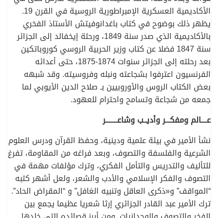
الأكاديمية العسكرية الإمبراطورية الروسية في القرن 19.
يظهر ذلك بوضوح في كتاب باغدانوفيتش الأستاذ الفخري
بالأكاديمية الذي صدر سنة 1849، ورحلة إيخفالد إلى الجزائر
سنة 1847 فضلا عن كتاب وزير الحربية الروسي كوروباتكين
بعد رحلته إلى الجزائر سنوات 1874-1875، حتى أعدائه
الفرنسيون اعترفوا بشجاعته ونبله وفروسيته. وقد شبهه
بعض الكتاب الروس والأوروبيين بـ صلاح الدين الأيوبي لما
جمعه من شجاعة وتسامح واحترام للعهود.
عــــالم ومفكـــر وأديــب وشاعــــــــر
نشأ الأمير في بيئة علمية ودينية، وحفظ القرآن ودرس العلوم
الشرعية والفلسفة والتصوف، وبعد فراغه من المقاومة، تفرغ
للتأليف والتدريس والتأمل الفكري، وترك مؤلفات مهمة في
التصوف والفكر الإسلامي والأدب والشعر، ولعل أشهر كتبه
“المواقف” و«ذكرى العاقل وتنبيه الغافل” و “المقراض الحاد”.
ترك الأمير عبد القادر الجزائري إرثا شعريا عظيما يجمع بين
الفخر والتصوف والوجدانيات. ومن أبرز قصائده التي خلدها