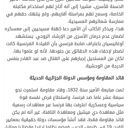
الحسنة للأسرى، مشيرا إلى أنه أتاح لهم استخدام مكتبته
الخاصة، وسمح لهم بمراسلة أقاربهم، ولم ينتهك حقهم في
ممارسة شعائرهم المسيحية.
هذا، ويذكر الكاتب أن الأمير دعا كهنة مسيحيين إلى معسكره
لضمان عدم حرمان الأسرى من الإرشاد الروحي. يستشهد
أوغانيسيان باعتراف ضابط فرنسي بأن القيادة الفرنسية كانت
تضطر لإخفاء هذه الحقائق عن جنودها، لأنه لو علموا بها،
لكان من المستحيل إجبارهم على القتال ضد عبد القادر بنفس
الدرجة من الوحشية.
قائد المقاومة ومؤسس الدولة الجزائرية الحديثة
تمت مبايعة الأمير سنة 1832، وقاد مقاومة استمرت نحو
سبعة عشر عاما ضد فرنسا، واستطاع فرض نفسه قوة
سياسية وعسكرية اعترفت بها فرنسا عبر معاهدات رسمية
مثل معاهدة دي ميشيل ومعاهدة التافنة، غير أنه لم يكن
قائد مقاومة فقط، فقد أنشأ مؤسسات دولة حقيقية بمعايير
القرن 19 في ظروف الحرب، فوضع نظاما إداريا وقضائيا وماليا،