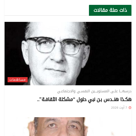
ذات صلة
مقالات
مساهمات
درسهـــا علـى المستويـــين النفسـي والاجتماعـي
هكـذا هنــدس بـن نبي حلول “مشكلة الثقافـة”..
7 أوت 2026