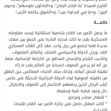
التاريخ قصيدة “بنا افتخر الزمان”، و«الباذلون نفوسهم”، و«يوم
البين”، و«ما في البداوة عيب”، و«الشوق يكتمه الأريب”.
خاتمـــــة
ما يجعل الأمير عبد القادر شخصية استثنائية ليست مقاومته
العسكرية بقدر ما كانت قدرته النادرة على الجمع بين صفات
عديدة قلما تجتمع في رجل واحد، فقد كان القائد العسكري
الفذ، ورجل الدولة والسياسي المحنك، والعالم المتصوف،
والأديب الشاعر والإنسان المدافع عن الكرامة الإنسانية، فضلا
عن أنه لم ير في التصوف انسحابا من العالم بقدر ما رآه
تهيئة لتحمل أعبائه، ولذلك سلك الاتجاه المعاكس حين انطلق
من خلفيته الصوفية لبناء الدولة الجزائرية الحديثة على عكس
أغلب الرجال الذين يدفعهم الانكسار إلى التصوف والاعتزال
حال وجود فطرة نقية وسليمة.
^ للمقال مصادر ومراجع
^ كاتب المقال حاصل على جائزة الأمير عبد القادر للأبحاث
التاريخية