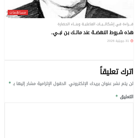
مساهمات
قــــراءة في إشكالـــيــات الفاعليــة وبنـــاء الحضارة
هذه شـروط النهضــة عند مالــك بـن نبــي..
31 جويلية 2026
اترك تعليقاً
لن يتم نشر عنوان بريدك الإلكتروني.
الحقول الإلزامية مشار إليها بـ
*
التعليق
*