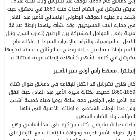
إلى دمشق عام 1855، توقف عند تشرشل وبات ليلته عنده..
عايش تشرشل في الشام أحداث فتنة 1860 في دمشق، حيث
شهد بأم عينيه الموقف البطولي الإنساني للأمير عبد القادر
في حماية آلاف المسيحيين، وقد نشأت بينهما رابطة صداقة
متينة بفعل العوامل المشتركة بين الرجلين (تقارب السن، ونبل
الأصل، والفروسية، والثراء، والإعجاب المتبادل)، ولذلك قام
الأمير بإملائه تفاصيل حياته وصحح له الوثائق بنفسه، ليدونها
تشرشل في كتابه الشهير كشهادة إنصاف غربية استثنائية.
إنجلــترا.. مسقط رأس أولى سير الأمــير
كان هنري تشرشل قد انتقل للإقامة في دمشق طوال شتاء
1859-1860 خصيصا لكتابة سيرة الأمير عبد القادر، حيث اتفق
مع الأمير على الجلوس معه ساعة يوميا طيلة خمسة أشهر.
ومن هذا الإملاء الشخصي والوثائق الأصلية التي نالها
المؤلف، ولد الكتاب الشهير.
جاءت صياغة تشرشل لكتابه مرتكزة على مبدأ أساسي وهو
إبراز بطولة الأمير الحربية ومواقفه الإنسانية مع التركيز على