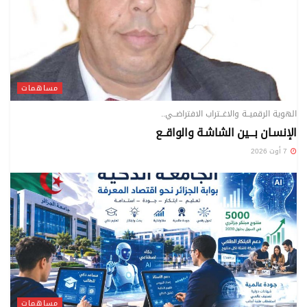
مساهمات
الهوية الرقميــة والاغــتراب الافتراضــي..
الإنسـان بـــين الشاشـة والواقــع
7 أوت 2026
مساهمات