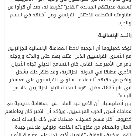
تسمية مدينتهم الجديدة “القادر” تكريما له، بعد أن قرأوا عن
مقاومته الشجاعة للاحتلال الفرنسي وعن أخلاقه في السلم
والحرب.
رائــــد الإنسانيــة
تؤكد خميليوفا أن الجميع لاحظ المعاملة الإنسانية للجزائريين
مع الأسرى الفرنسيين الذين اعتنت بهم حتى والدته وزوجته
بأمر من الأمير عبد القادر.. كان التسامح الديني تجاه الأديان
الأخرى مطبقا في الدولة الجزائرية، وقد ظهر ذلك بشكل
واضح من حقيقة أنه عندما استولى الفرنسيون على معسكر
في عام 1835، فضل يهود المدينة اتباع الجزائريين بدلا من
البقاء”.
يبرز أوغانيسيان أن الأمير عبد القادر تميز بشهامة حقيقية في
معاملة أسرى الحرب الفرنسيين، ويؤكد أن الأمير كان يعاملهم
كضيوف أكثر منهم كسجناء، مستدلا على ذلك بإرساله لهم
المال والطعام من مخزوناته الخاصة، وتوفير ملابس جيدة
لهم، ويضيف المؤلف تفاصيل أخرى تدل على معاملة الأمير