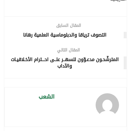
المقال السابق
التصوف ترياقا والدبلوماسية العلمية رهانا
المقال التالي
المترشّحـون مدعـوّون للسهــر علــى احـــترام الأخـلاقيـات
والآداب
الشعب