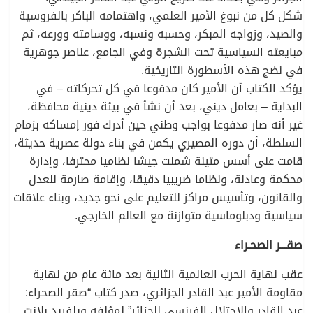
شكل كل من نبوغ الأمير العلمي، واهتمامه الباكر بالفروسية
والصيد، وزواجه المبكر، وحسبه ونسبه، ووسامته وورعه، ثم
مبايعته السياسية تحت الشجرة وفي الجامع، عناصر جوهرية
في نضج هذه الأسطورة التاريخية.
يؤكد الكتاب أن الأمير كان مدفوعا في كل تحركاته – في
البداية – بعامل ديني، بعد أن نشأ في بيئة دينية محافظة،
غير أنه صار مدفوعا بواجب وطني حين أدرك فور إمساكه بزمام
السلطة، أن دوره المصيري يكمن في بناء دولة عصرية حديثة،
قامت على أسس متينة شملت جيشا نظاميا محترفا، وإدارة
محكمة وعادلة، ونظاما ضريبيا دقيقا، وإقامة صارمة للعدل
والقانون، وتأسيس مراكز للتعليم على نحو جديد، وبناء علاقات
سياسية ودبلوماسية متوازنة مع العالم الخارجي.
صقـــر الصحـراء
عقب نهاية الحرب العالمية الثانية بعد مائة عام من نهاية
مقاومة الأمير عبد القادر الجزائري، صدر كتاب “صقر الصحراء:
عبد القادر والاحتلال الفرنسي للجزائر” لمؤلفه ويلفريد بلانت