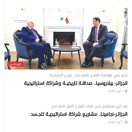
الوطني
عــزم على مواصلـة العمــل المشــترك.. وزيـــر الخارجيــة:
الجزائر- بيلاروسيا.. صداقـة تاريخيــة وشراكة استراتيجية
7 أوت 2026
الوطني
بوخــاري يستقبــل مـــن طـرف الوزيـــر الأول التشــادي
الجزائـر-نجامينـا.. مشاريـع شراكة استراتيجيـة تتجـسد
7 أوت 2026
الوطني