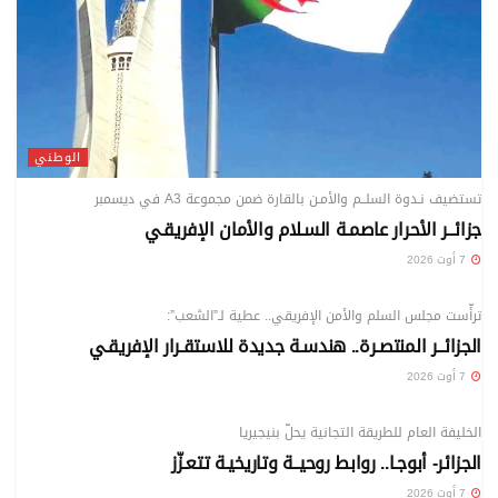
الوطني
تستضيف نـدوة السلــم والأمـن بالقارة ضمن مجموعة A3 في ديسمبر
جزائــر الأحرار عاصمـة السـلام والأمان الإفريقـي
7 أوت 2026
الوطني
ترأّست مجلس السلم والأمن الإفريقي.. عطية لـ”الشعب”:
الجزائــر المنتصـرة.. هندسـة جديدة للاستقـرار الإفريقـي
7 أوت 2026
الوطني
الخليفة العام للطريقة التجانية يحلّ بنيجيريا
الجزائر- أبوجـا.. روابط روحيــة وتاريخيـة تتعـزّز
7 أوت 2026