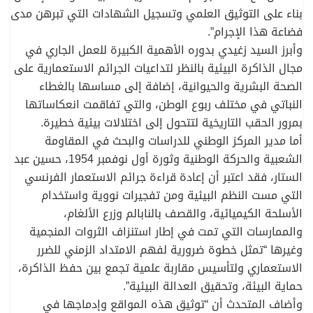
بناء على التوثيق العلمي وتسجيل الشهادات التي تبرهن مدى
فضاعة هذا الإجرام”.
وأبرز السيد زغيدي بدوره الأهمية الكبيرة للعمل الجاري في
مجال الذاكرة البيئية بالنظر لتداعيات الجرائم الاستعمارية على
الصحة البشرية والحيوانية، إضافة إلى مساسها بالغطاء
النباتي في مختلف ربوع الوطن، والتي تفاقمت انعكاساتها
بمرور الحقب التاريخية لتتحول إلى اختلالات بيئية خطيرة.
أما مدير المركز الوطني للدراسات والبحث في المقاومة
الشعبية والحركة الوطنية وثورة أول نوفمبر 1954، حسين عبد
الستار، فقد اعتبر أن إعادة قراءة جرائم الاستعمار الفرنسي
التي مست النظم البيئية ومن تفجيرات نووية واستخدام
الأسلحة الكيميائية، والقصف بالنابالم وزرع الألغام،
والممارسات التي تمت في إطار استنزاف الثروات المنجمية
وغيرها “تمثل خطوة ضرورية لفهم الامتداد الزمني للضرر
الاستعماري ولتأسيس مقاربة علمية تجمع بين حفظ الذاكرة،
حماية البيئة، وتحقيق العدالة البيئية”.
وأضاف المتحدث أن “توثيق هذه المواقع وإدماجها في