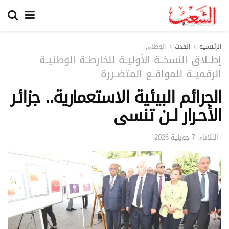
الرئيسية
الحدث
الوطني
إطــلاق النسخــة الأوليــة للخارطــة الوطنيــة
الرقميــة للمواقــع المتضــررة
الجرائم البيئية الاستعمارية.. جزائـر
الأحـرار لــن تنسى
الثلاثاء, 7 جويلية 2026