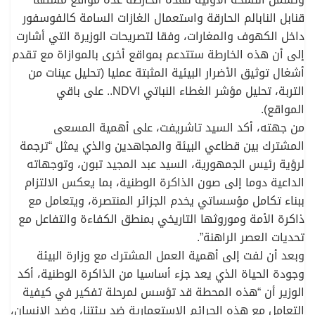
قنابل النابالم الحارقة واستعمال الغازات السامة كالفوسفور
داخل الكهوف والمغارات، وفقا لتصريحات الوزيرة التي أشارت
إلى أن هذه الخارطة ستتدعم بمواقع أخرى بالموازاة مع تقدم
أشغال توثيق الأضرار البيئية المثبتة عمليا (تحليل عينات من
التربة، تحليل مؤشر الغطاء النباتي NDVI.. على باقي
المواقع).
من جهته، أكد السيد تاشريفت، على أهمية المسعى
المشترك بين قطاعي البيئة والمجاهدين والذي يمثل “ترجمة
لرؤية رئيس الجمهورية، السيد عبد المجيد تبون، وتوجهاته
الداعية دوما إلى صون الذاكرة الوطنية، بما يعكس الالتزام
ببناء تكامل مؤسساتي يخدم الجزائر المنتصرة، ويتعامل مع
ذاكرة الأمة وموروثها التاريخي بمنطق الكفاءة والتفاعل مع
تحديات العصر الراهنة”.
وبعد أن لفت إلى أهمية العمل المشترك مع وزارة البيئة
وجودة الحياة الذي يعد جزء أساسيا من الذاكرة الوطنية، أكد
الوزير أن “هذه المحطة قد تؤسس لمرحلة تفكير في كيفية
التعامل مع هذه الجرائم الاستعمارية ضد بيئتنا، وضد الإنسان،