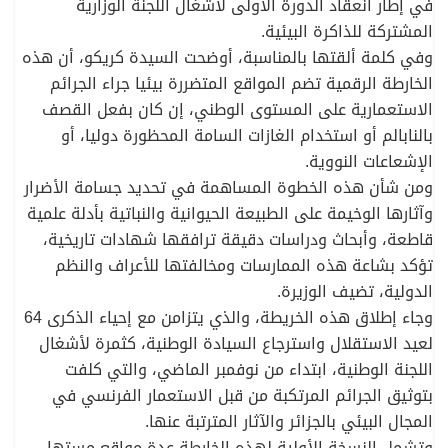
في إطار انعقاد الدورة الأولى لأشغال اللجنة الوزارية
المشتركة للذاكرة البيئية.
وفي كلمة ألقتها بالمناسبة، أوضحت السيدة كريكو، أن هذه
الخارطة الرقمية تضم المواقع المتضررة بيئيا جراء الجرائم
الاستعمارية على المستوى الوطني، إن كان بفعل القصف
بالنابالم أو استخدام الغازات السامة المحظورة دوليا، أو
الإشعاعات النووية.
ومن شأن هذه الخطوة المساهمة في تحديد جسامة الأضرار
وآثارها الوخيمة على الطبيعة الحيوانية والنباتية بأدلة علمية
قاطعة، وأبحاث ودراسات دقيقة ترافقها شهادات تاريخية،
تؤكد بشاعة هذه الممارسات ومخالفتها للأعراف والنظم
الدولية، تضيف الوزيرة.
وجاء إطلاق هذه الخريطة، والذي يتزامن مع إحياء الذكرى 64
لعيد الاستقلال واسترجاع السيادة الوطنية، كثمرة لأشغال
اللجنة الوطنية، ابتداء من نوفمبر الماضي، والتي كلفت
بتوثيق الجرائم المرتكبة من قبل الاستعمار الفرنسي في
المجال البيئي بالجزائر والآثار المترتبة عنها.
وتشمل النسخة الأولية لهذه الخارطة عدة مواقع مستها