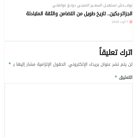
بوفــــدش تستقبــل السفــير الصينـي دونــغ غوانغلـي
الجزائر-بكين.. تاريخ طويل من التضامن والثقة المتبادلة
7 أوت 2026
اترك تعليقاً
لن يتم نشر عنوان بريدك الإلكتروني.
الحقول الإلزامية مشار إليها بـ
*
التعليق
*