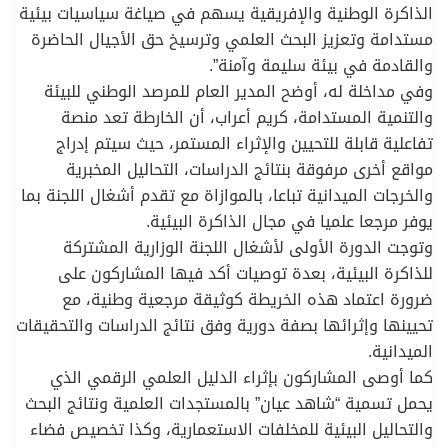
الذاكرة الوطنية والإفريقية يسهم في صياغة سياسيات بيئية
مستدامة وتعزيز البحث العلمي وترسيخ حق الأجيال الحاضرة
والقادمة في بيئة سليمة وآمنة”.
وفي مداخلة له، أوضح المدير العام للمرصد الوطني للبيئة
والتنمية المستدامة، كريم أعراب، أن الخارطة تعد منصة
تفاعلية قابلة للتحيين والإثراء المستمر، حيث سيتم إدراج
مواقع أخرى مرفوقة بنتائج الدراسات، التحاليل المخبرية
والخرجات الميدانية تباعا، بالموازاة مع تقدم أشغال اللجنة بما
يوفر مرجعا علميا في مجال الذاكرة البيئية.
وتوجت الدورة الأولى لأشغال اللجنة الوزارية المشتركة
للذاكرة البيئية، بعدة توصيات أكد فيها المشاركون على
ضرورة اعتماد هذه الخريطة كوثيقة مرجعية وطنية، مع
تحيينها وإثرائها بصفة دورية وفق نتائج الدراسات والتحقيقات
الميدانية.
كما أوصى المشاركون بإثراء الدليل العلمي الرقمي الذي
يحمل تسمية “شاهد عيان” بالمستجدات العلمية ونتائج البحث
والتحاليل البيئية للمخلفات الاستعمارية، وكذا تخصيص فضاء