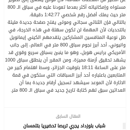
مستواه وإمكانياته أكثر بعدما تعودنا عليه في سباق الـ 800
متر حيث يملك أفضل رقم شخصي 1:42:77 دقيقة.
بالتالي فإن الثنائي سجاتي ومولى يفتح صفحة جديدة مليئة
بالتحديات لأن المهمة لن تكون سهلة في هذه الخرجة، في
ظل نوعية المنافسين المشاركين يتقدمهم الكيني إيمانويل
وانيوني، أحد أبرز نجوم سباق 800 متر في العالم، إلى جانب
الأمريكي برايس هوبل، وهو ما ينبئ بسباق سريع وقوي قد
يشهد تحقيق أزمنة مميزة، ومن المقرر أن ينطلق سباق 1000
متر على الساعة 18:11 بتوقيت الجزائر، وسط اهتمام كبير من
المتابعين باعتباره أحد أبرز السباقات التي ستكون في قمة
الاثارة لأن الموعد سيشهد تسجيل أرقام جديدة بما أن
العدائين سبق لهم كتابة تاريخ جديد في سباق الـ 800 متر.
المقال السابق
شباب بلوزداد يجري تربصا تحضيريا بتلمسان