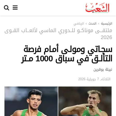
الرئيسية
الحدث
الرياضي
ملتقـــى موناكــو للــدوري الماسي لألعـــاب القــوى
2026
سجـاتي ومولـى أمـام فرصة
التألــق في سباق 1000 مــتر
نبيلة بوقرين
الثلاثاء, 7 جويلية 2026