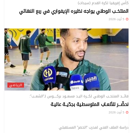
كأس إفريقيا لكرة القدم (سيدات)
المنتخــب الوطني يواجه نظيره الإيفواري في ربع النهائي
5 أوت 2026
الرياضي
قائـــد المنتخــب الوطني لكـــرة اليـد مسعــود بركـــــوس لـ”الشعــب”:
نحضّـــر للألعـاب المتوسطـية بجدّيــة عاليـة
5 أوت 2026
الرياضي
دراسة الملف الفني لمدرب “الخضر” المستقبلي