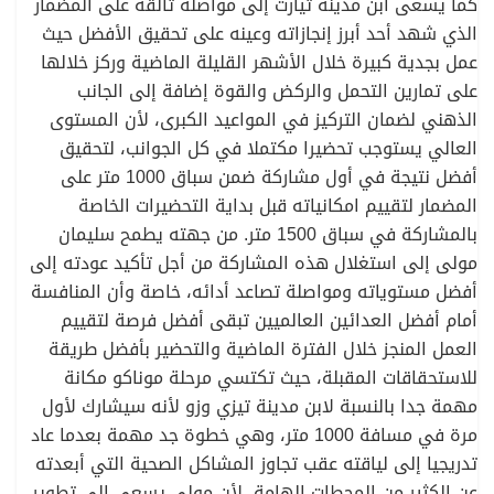
كما يسعى ابن مدينة تيارت إلى مواصلة تألقه على المضمار
الذي شهد أحد أبرز إنجازاته وعينه على تحقيق الأفضل حيث
عمل بجدية كبيرة خلال الأشهر القليلة الماضية وركز خلالها
على تمارين التحمل والركض والقوة إضافة إلى الجانب
الذهني لضمان التركيز في المواعيد الكبرى، لأن المستوى
العالي يستوجب تحضيرا مكتملا في كل الجوانب، لتحقيق
أفضل نتيجة في أول مشاركة ضمن سباق 1000 متر على
المضمار لتقييم امكانياته قبل بداية التحضيرات الخاصة
بالمشاركة في سباق 1500 متر. من جهته يطمح سليمان
مولى إلى استغلال هذه المشاركة من أجل تأكيد عودته إلى
أفضل مستوياته ومواصلة تصاعد أدائه، خاصة وأن المنافسة
أمام أفضل العدائين العالميين تبقى أفضل فرصة لتقييم
العمل المنجز خلال الفترة الماضية والتحضير بأفضل طريقة
للاستحقاقات المقبلة، حيث تكتسي مرحلة موناكو مكانة
مهمة جدا بالنسبة لابن مدينة تيزي وزو لأنه سيشارك لأول
مرة في مسافة 1000 متر، وهي خطوة جد مهمة بعدما عاد
تدريجيا إلى لياقته عقب تجاوز المشاكل الصحية التي أبعدته
عن الكثير من المحطات الهامة، لأن مولى يسعى إلى تطوير