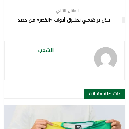
المقال التالي
بـلال براهيمـي يطـــرق أبـواب «الخضر» مـن جديد
الشعب
ذات صلة
مقالات