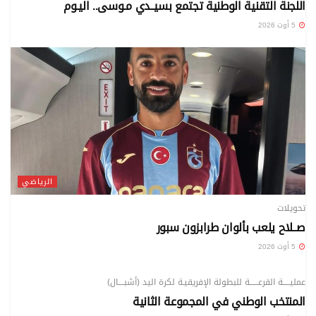
اللجنة التقنية الوطنية تجتمع بسيــدي مـوسى.. اليـوم
5 أوت 2026
الرياضي
تحويلات
صــلاح يلعب بألوان طرابزون سبور
5 أوت 2026
الرياضي
عمليـــــة القرعــــــة للبطولة الإفريقيـة لكرة اليد (أشبــــال)
المنتخب الوطني في المجموعة الثانية