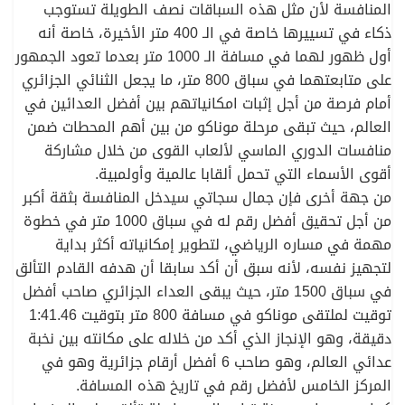
المنافسة لأن مثل هذه السباقات نصف الطويلة تستوجب
ذكاء في تسييرها خاصة في الـ 400 متر الأخيرة، خاصة أنه
أول ظهور لهما في مسافة الـ 1000 متر بعدما تعود الجمهور
على متابعتهما في سباق 800 متر، ما يجعل الثنائي الجزائري
أمام فرصة من أجل إثبات امكانياتهم بين أفضل العدائين في
العالم، حيث تبقى مرحلة موناكو من بين أهم المحطات ضمن
منافسات الدوري الماسي لألعاب القوى من خلال مشاركة
أقوى الأسماء التي تحمل ألقابا عالمية وأولمبية.
من جهة أخرى فإن جمال سجاتي سيدخل المنافسة بثقة أكبر
من أجل تحقيق أفضل رقم له في سباق 1000 متر في خطوة
مهمة في مساره الرياضي، لتطوير إمكانياته أكثر بداية
لتجهيز نفسه، لأنه سبق أن أكد سابقا أن هدفه القادم التألق
في سباق 1500 متر، حيث يبقى العداء الجزائري صاحب أفضل
توقيت لملتقى موناكو في مسافة 800 متر بتوقيت 1:41.46
دقيقة، وهو الإنجاز الذي أكد من خلاله على مكانته بين نخبة
عدائي العالم، وهو صاحب 6 أفضل أرقام جزائرية وهو في
المركز الخامس لأفضل رقم في تاريخ هذه المسافة.