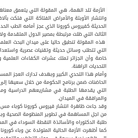
الأزمة تلد الهمة، هي المقولة التي يتعمق معناها و
وانتشار الأوبئة والأمراض الفتاكة التي فتكت بآلا
الحديثة كفيروس كورونا الذي عجز أمامه الطب الحدي
الثالث التي ظلت مرتبطة بمصير الدول المتقدمة ولا
هذه المقولة تنطبق حاليا على ميدان البحث العلمي
التي تتطلب وسائل حديثة وتقنيات عصرية واستعدادا
خاصة وأن الجزائر تملك عشرات الكفاءات العلمية 
التحديات الراهنة.
وأمام هذا التحدي الكبير وبهدف تدارك العجز المس
الحاضنات ضمن برنامج الحكومة من خلال سعيها إلى 
التي يقدمها الطلبة في مشاريعهم الدراسية ومذك
والمرافقة في الميدان.
وقد جاءت ظاهرة انتشار فيروس كورونا كوباء مس مخ
من اجل المساهمة في تطوير المنظومة الصحية وباقي
طلبة الدكتوراه والأساتذة النقطة السوداء في المس
كما أظهرت الأزمة الحالية المتولدة عن وباء كورون