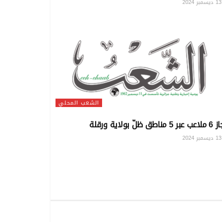
202
الشعب المحلي
 مناطق ظلّ بولاية ورقلة
202