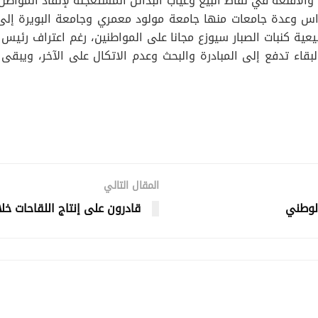
لأقنعة في نقاط البيع وغياب البدائل المستعجلة لإنقاذ المواطن 
مرداس وعدة جامعات منها جامعة مولود معمري وجامعة البويرة
عية كنبات الصبار سيوزع مجانا على المواطنين، رغم اعتراف رئيس
ة البقاء تدفع إلى المبادرة والبحث وعدم الاتكال على الآخر، و
المقال التالي
الوطني
قادرون على إنتاج اللقاحات 