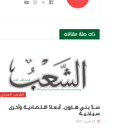
ذات صلة
مقالات
الشعب المحلي
ســـدّ بــنــي هـــارون.. أبــعــادٌ اقــتــصــاديـــة وأخــرى
ســيــاحــيـــة
16 أفريل 2025