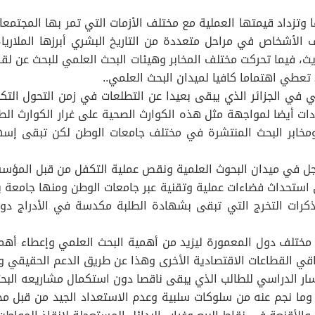
تزداد قيمتها العملية مع مختلف الأزمات التي تمر بها المجتمعات 
ف الأشخاص في مراحل متعددة من التاريخ البشري أبرزها الملاريا
ث، فيما تحركت مختلف المخابر وهيئات البحث العلمي للبحث عن لقا
 تعطي اهتماما كافيا لميدان البحث العلمي..
 في الجزائر الذي يبقى بعيدا عن التطلعات في زمن التحول التك
ت أيضا لمواجهة مثل هذه الكوارث الصحية على غرار الكوارث الطب
ومخابر البحث المنتشرة في مختلف جامعات الوطن لكن تبقى إسها
جل في ميدان البحوث العلمية ونقص عملية التكفل من قبل المؤسسا
استحداث فضاءات عملية وتقنية عبر جامعات الوطن ومنها جامعة بو
رات التخرج التي تبقى بشهادة الطلبة مكدسة في الأدراج دون
تلف دول المعمورة ليزيد من أهمية البحث العلمي وإعطاء أهمية ا
 القطاعات الاقتصادية الأخرى وهذا عن طريق الدعم الحقيقي وال
ار الدراسي للطالب الذي يبقى ناقصا دون استكمال مشاريعه البحث
ا وما نجم عنه من سلوكات سلبية وعدم الاستعداد الجيد من قبل م