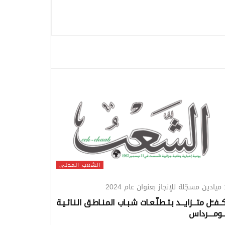
الشعب المحلي
 2024
كــفــّل متـــزايـــد بـتـطـلّـعـات شـبـاب المـنـاطـق الـنـائـيـة
بــومــــرداس