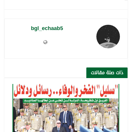
bgl_echaab5
ذات صلة
مقالات