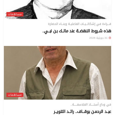
مساهمات
قــــراءة في إشكالـــيــات الفاعليــة وبنـــاء الحضارة
هذه شـروط النهضــة عند مالــك بـن نبــي..
31 جويلية 2026
مساهمات
في وداع أستـــــاذ الفلاسفــــــة..
عبــد الرحمـن بوقـــاف.. رائــد التنويــر