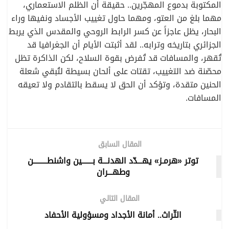
المكتوبة بدموع المهجّرين.. حقيقة أن الظلم الاستعماري،
مهما بلغ من العتو، ومهما حاول تغييب الأجساد ونفيها وراء
البحار، يظل عاجزاً عن كسر الرابط الروحي والمقدس الذي يربط
الجزائري بتاريخه وترابه.. لقد أثبتت الأيام أن الجغرافيا قد
تُقهر، والمسافات قد تُفرض بقوة السلاح، لكن الذاكرة تظل
محصّنة ضد التغييب، تقتات على ألحان بسيطة لتُبقي شعلة
الحنين متقدة، وتؤكد أن الحق لا يسقط بالتقادم ولا تعيقه
المسافات.
المقال السابق
توتر «هرمـز» يهـــدّد الهدنـــة بـــــــين واشنطـــــــــن
وطهـــران
المقال التالي
التّراث.. أمانة الأجداد ومسؤولية الأحفاد