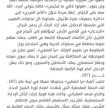
ولن يعود.. «قولوا لامّي ما تبكيش»، فالله يتولى أمره.. الله
معه على الدّوام.. إنها صرخة تحوّل «الألم الفردي» إلى
«ذاكرة جمعية» عابرة للأجيال، متجاوزة كل محاولات التغييب
التي مارسها الاحتلال، فقد أراد الجلاّد أن يدفن الرجال
«الجدعان» في أقاصي الأرض، ليحوّلهم إلى أشباح في
التاريخ، لكن الكلمات البسيطة النابعة من القلب، جعلت منهم
نجوما ساطعة في سماوات الحرية وهي تستحضر روح
المقاومة من صميم العزلة.. «يا المنفي».. تعبير صارخ عن
المواجهة غير المتكافئة بين إنسان نبيل لا يملك سوى صوته،
وجهاز استعماري يملك الأساطيل والسجون، ومع ذلك يعلن
الإذعان أمام قوة الكلمة الصادقة.
جـــــــــرح 1871..
تضرب أغنية «يا المنفي» بجذورها عميقا في تربة عام 1871،
تلك السنة المفصلية التي شهدت انفجار ثورة الشيخ الحداد
والحاج محمد المقراني، وكانت هزة قوية زلزلت أركان الإدارة
الاستعمارية، فلم يجد الاستعمار الغاشم سوى الانتقام
الشّرس، فقتل ومزّق ومثّل بالأجساد، ولكن الدماء القانية لم