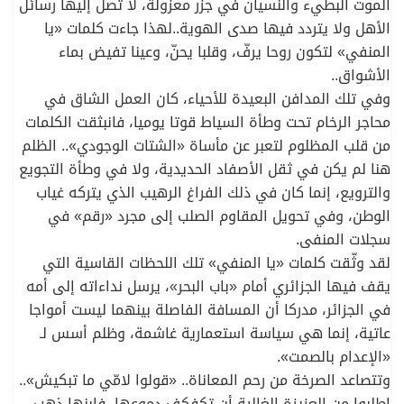
الموت البطيء والنسيان في جزر معزولة، لا تصل إليها رسائل
الأهل ولا يتردد فيها صدى الهوية..لهذا جاءت كلمات «يا
المنفي» لتكون روحا يرفّ، وقلبا يحنّ، وعينا تفيض بماء
الأشواق..
وفي تلك المدافن البعيدة للأحياء، كان العمل الشاق في
محاجر الرخام تحت وطأة السياط قوتا يوميا، فانبثقت الكلمات
من قلب المظلوم لتعبر عن مأساة «الشتات الوجودي».. الظلم
هنا لم يكن في ثقل الأصفاد الحديدية، ولا في وطأة التجويع
والترويع، إنما كان في ذلك الفراغ الرهيب الذي يتركه غياب
الوطن، وفي تحويل المقاوم الصلب إلى مجرد «رقم» في
سجلات المنفى.
لقد وثّقت كلمات «يا المنفي» تلك اللحظات القاسية التي
يقف فيها الجزائري أمام «باب البحر»، يرسل نداءاته إلى أمه
في الجزائر، مدركا أن المسافة الفاصلة بينهما ليست أمواجا
عاتية، إنما هي سياسة استعمارية غاشمة، وظلم أسس لـ
«الإعدام بالصمت».
وتتصاعد الصرخة من رحم المعاناة.. «قولوا لامّي ما تبكيش»..
اطلبوا من العزيزة الغالية أن تكفكف دموعها، فابنها ذهب