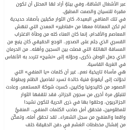
عبر الأشغال الشاقة، وفي بيئةٍ أراد لها المحتل أن تكون
مقبرة للنسيان والصمت المطبق.
في تلك المنافي البعيدة، كان الثوار مكبلين بأصفاد حديدية
لم تكن المعاناة معها من «قناطير» المعدن التي تنهش
المعاصم والأقدام، إنما كان العناء كله من وطأة الاغتراب
القسري الذي جثم على الصدور.. الوجع الحقيقي كان ينبع من
المسافة الهائلة التي فصلت بين السجين وأهله.. من الحرمان
الذي جعل الوطن ذكرى، وحوّله إلى «نشيج» تتردد به الأنفاس
في الغربة القاسية.
هي مأساة تاريخية نعم.. غير أن كلمات «يا المنفي» التي
تحوّلت إلى أيقونةٍ فنية خالدة تسرد تفاصيل الظلم وبطولة
الصمود من كاليدونيا وكايين، كسرت شوكة المستعمر، وعادت
لتنبثق مرة أخرى من سجون الجزائر، فقد تلقفها الثوار
الجزائريون، وحلقوا بها في ذرى الحرية لتكون نشيدا
للمظلومين، فتحقق أمل صاحب الكلمات المنفي.. المنفيُّ
واقعا والمنفيّ من سجل الشعراء.. لقد تحقق أمله، وتمكّن
من إفشال مخططات الغشم في دفن الحقيقة خلف