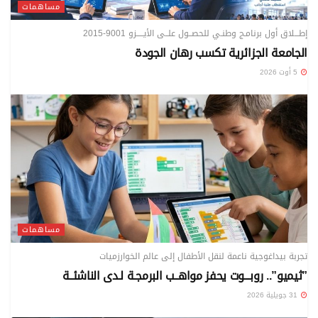
مساهمات
إطـــلاق أول برنامـج وطنـي للحصــول علــى الأيـــــزو 9001-2015
الجامعة الجزائرية تكسب رهان الجودة
5 أوت 2026
مساهمات
تجربة بيداغوجية ناعمة لنقل الأطفال إلى عالم الخوارزميات
”ثيميو”.. روبـــوت يحفز مواهــب البرمجـة لـدى الناشئــة
31 جويلية 2026