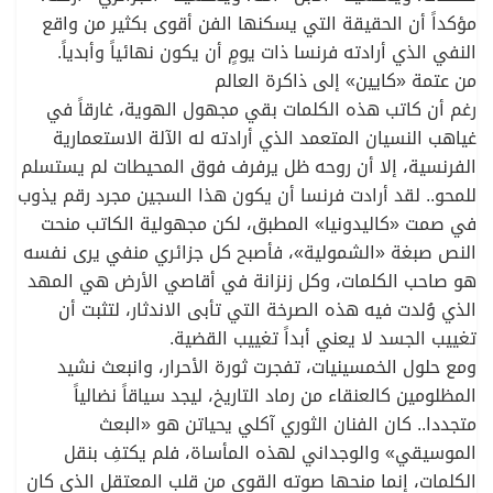
مؤكداً أن الحقيقة التي يسكنها الفن أقوى بكثير من واقع
النفي الذي أرادته فرنسا ذات يومٍ أن يكون نهائياً وأبدياً.
من عتمة «كايين» إلى ذاكرة العالم
رغم أن كاتب هذه الكلمات بقي مجهول الهوية، غارقاً في
غياهب النسيان المتعمد الذي أرادته له الآلة الاستعمارية
الفرنسية، إلا أن روحه ظل يرفرف فوق المحيطات لم يستسلم
للمحو.. لقد أرادت فرنسا أن يكون هذا السجين مجرد رقم يذوب
في صمت «كاليدونيا» المطبق، لكن مجهولية الكاتب منحت
النص صبغة «الشمولية»، فأصبح كل جزائري منفي يرى نفسه
هو صاحب الكلمات، وكل زنزانة في أقاصي الأرض هي المهد
الذي وُلدت فيه هذه الصرخة التي تأبى الاندثار، لتثبت أن
تغييب الجسد لا يعني أبداً تغييب القضية.
ومع حلول الخمسينيات، تفجرت ثورة الأحرار، وانبعث نشيد
المظلومين كالعنقاء من رماد التاريخ، ليجد سياقاً نضالياً
متجددا.. كان الفنان الثوري آكلي يحياتن هو «البعث
الموسيقي» والوجداني لهذه المأساة، فلم يكتفِ بنقل
الكلمات، إنما منحها صوته القوي من قلب المعتقل الذي كان