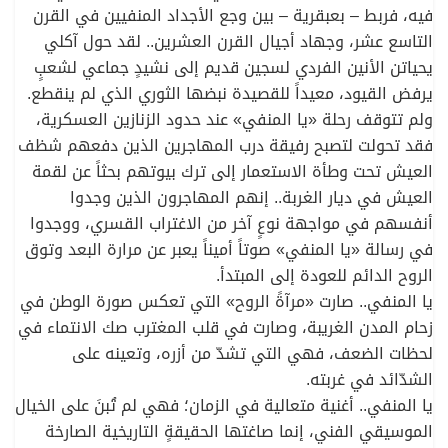
فيه، فربط – بعبقرية – بين وجع الأجداد المنفيين في القرن
التاسع عشر، وجهاد أجيال القرن العشرين.. لقد حول آكلي
يحياتن الأنين الفردي لسجين قديم إلى نشيدٍ جماعي لشعبٍ
يرفض القيود، معيداً للقصيدة نبضها الثوري الذي لم ينقطع.
ولم تتوقف رحلة «يا المنفي» عند حدود الزنازين العسكرية،
فقد تحولت لتصبح رفيقة درب المهاجرين الذين دفعهم شظف
العيش تحت وطأة الاستعمار إلى ترك بيوتهم بحثاً عن لقمة
العيش في ديار الغربة.. إنهم المهاجرون الذين وجدوا
أنفسهم في مواجهة نوعٍ آخر من الاغتراب القسري، ووجدوا
في رسالة «يا المنفي» صوتاً أميناً يعبر عن مرارة البعد وتوق
الروح الدائم للعودة إلى المبتدأ.
يا المنفي.. صارت «مرآةً الروح» التي تعكس صورة الوطن في
زحام المدن الغريبة، وصارت في قلب المغترب صك الانتماء في
لحظات الضعف، فهي التي تشدّ من أزره، وتعينه على
الشدّائد في غربته.
يا المنفي.. أغنية متعالية في الزمان؛ فهي لم تُبنَ على الخيال
الموسيقي الفني، إنما صاغتها الحقيقةٍ التاريخية الصارخة