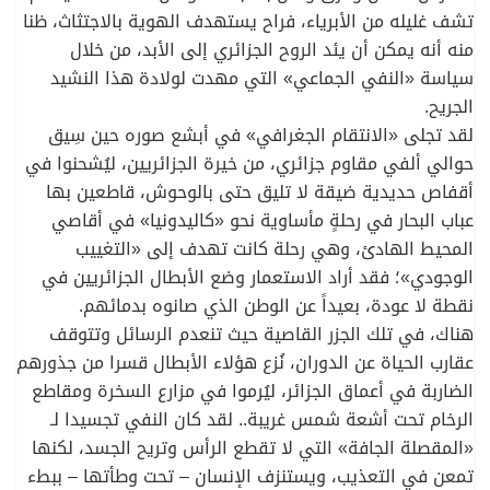
تشف غليله من الأبرياء، فراح يستهدف الهوية بالاجتثاث، ظنا
منه أنه يمكن أن يئد الروح الجزائري إلى الأبد، من خلال
سياسة «النفي الجماعي» التي مهدت لولادة هذا النشيد
الجريح.
لقد تجلى «الانتقام الجغرافي» في أبشع صوره حين سِيق
حوالي ألفي مقاوم جزائري، من خيرة الجزائريين، ليُشحنوا في
أقفاص حديدية ضيقة لا تليق حتى بالوحوش، قاطعين بها
عباب البحار في رحلةٍ مأساوية نحو «كاليدونيا» في أقاصي
المحيط الهادئ، وهي رحلة كانت تهدف إلى «التغييب
الوجودي»؛ فقد أراد الاستعمار وضع الأبطال الجزائريين في
نقطة لا عودة، بعيداً عن الوطن الذي صانوه بدمائهم.
هناك، في تلك الجزر القاصية حيث تنعدم الرسائل وتتوقف
عقارب الحياة عن الدوران، نُزع هؤلاء الأبطال قسرا من جذورهم
الضاربة في أعماق الجزائر، ليُرموا في مزارع السخرة ومقاطع
الرخام تحت أشعة شمس غريبة.. لقد كان النفي تجسيدا لـ
«المقصلة الجافة» التي لا تقطع الرأس وتريح الجسد، لكنها
تمعن في التعذيب، ويستنزف الإنسان – تحت وطأتها – ببطء