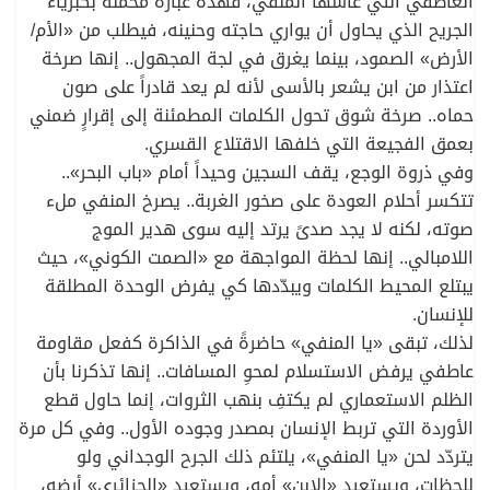
العاطفي التي عاشها المنفي، فهذه عبارة محملة بكبرياء
الجريح الذي يحاول أن يواري حاجته وحنينه، فيطلب من «الأم/
الأرض» الصمود، بينما يغرق في لجة المجهول.. إنها صرخة
اعتذار من ابن يشعر بالأسى لأنه لم يعد قادراً على صون
حماه.. صرخة شوق تحول الكلمات المطمئنة إلى إقرارٍ ضمني
بعمق الفجيعة التي خلفها الاقتلاع القسري.
وفي ذروة الوجع، يقف السجين وحيداً أمام «باب البحر»..
تتكسر أحلام العودة على صخور الغربة.. يصرخ المنفي ملء
صوته، لكنه لا يجد صدىً يرتد إليه سوى هدير الموج
اللامبالي.. إنها لحظة المواجهة مع «الصمت الكوني»، حيث
يبتلع المحيط الكلمات ويبدّدها كي يفرض الوحدة المطلقة
للإنسان.
لذلك، تبقى «يا المنفي» حاضرةً في الذاكرة كفعل مقاومة
عاطفي يرفض الاستسلام لمحوِ المسافات.. إنها تذكرنا بأن
الظلم الاستعماري لم يكتفِ بنهب الثروات، إنما حاول قطع
الأوردة التي تربط الإنسان بمصدر وجوده الأول.. وفي كل مرة
يتردّد لحن «يا المنفي»، يلتئم ذلك الجرح الوجداني ولو
للحظات، ويستعيد «الابن» أمه، ويستعيد «الجزائري» أرضه،