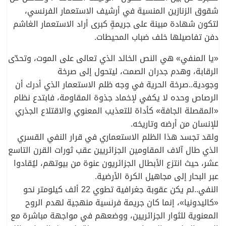
شقوق الزنازين المنسية في أرشيف الاستعمار الفرنسي،
لتكون شهادة مبينة على جريمةٍ كبرى أراد الاستعمار الغاشم
دفن تفاصيلها خلف ضباب المحيطات.
«يا المنفي» هي النص الخالد الذي تعالى على الموت، وتحدّى
الرقابة، وهدم جدران الصمت، ليتحول إلى صرخة
وجودية..صرخة الحرية في وجه ظلم الاستعمار الذي أدرك أن
الرصاص وحده لا يكفي لإخماد جذوة المقاومة، فابتدع نظام
«المقصلة الجافة» كأداة للتعذيب المعنوي والاقتلاع الجذري
للإنسان من أرضه وتاريخه.
ولقد تجسد هذا الظلم الاستعماري في قرار النفي القسري
الذي طال آلاف المقاومين الجزائريين عقب ثورات القرن التاسع
عشر، حيث انتزع الأبطال الجزائريون عنوة من بيوتهم، ليُقادوا
عبر البحار إلى مجاهيل الكرة الأرضية.
النفي..لم يكن عقوبة جغرافية تطوي 22 ألف كيلومتر نحو
«كاليدونيا»، إنما كان جريمة فرنسية منهجية لهدم الروح
المعنوية للثوار الجزائريين، ووضعهم في مواجهة مباشرة مع