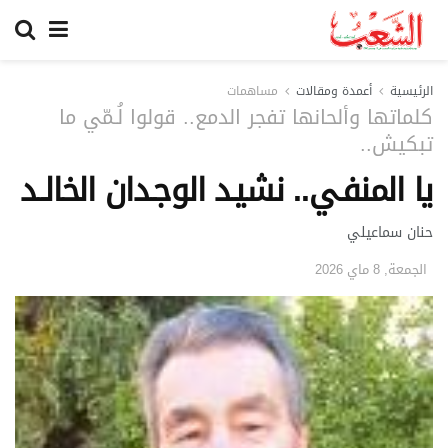
الرئيسية
أعمدة ومقالات
مساهمات
كلماتها وألحانها تفجر الدمع.. قولوا لُـمّي ما
تبكيش..
يا المنفـي.. نشيـد الوجـدان الخالــد
حنان سماعيلي
الجمعة, 8 ماي 2026