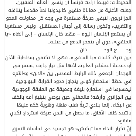
المحيطات؛ فبينما أرادت فرنسا أن ينسى العالم المنفيين،
جعلت الأغنية من معاناة منفيي كاليدونيا نصاً مقدساً يتناقله
الجزائريون، لتبقى صرخةً مستمرة في وجه كل محاولات المحو
والتغريب، وتكون رسالة إلى أجيال المستقبل.. وليس مستغربا
أن يستمع الإنسان اليوم – مهما كان الإنسان – إلى أنغام «يا
المنفي»، دون أن يتفجر الدمع من عينيه..
وجــــــــــع الوجــــــــــــــــــدان..
حين تتردّد كلمات «يا المنفي»، فهي لا تكتفي بمخاطبة الأذن
أو دغدغة المشاعر العابرة، لأنها مثل تيارٍ جارف يستفز في
الوجدان الجمعي ذلك الرابط المقدس بين «الابن» و»الأم»
في لحظة استحضارٍ كوني يتجاوز حدود القرابة البيولوجية
ليصهرها في استعارةٍ بليغة وعميقة عن العلاقة الوجودية
بين الجزائري وأرضه؛ فالمغني حين يوصي بتبليغ أمه بالكف
عن البكاء، إنما ينادي تربةً سُلب منها، وهويةً حُكم عليها
بالتبدد خلف الآفاق، ما يجعل من اللحن صرخة استردادٍ لكيانٍ
مفقود.
إنّ تكرار النداء «ما تبكيش» هو تجسيد حي لمأساة التمزق