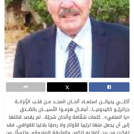
آكلــــي يحياتـــن استعــاد ألحــان المجــد مــن قلــب الزّنزانــة
جزائريّــو كاليدونيـــا.. أبطــال هزمــوا النّسيــــان بالصّــدق
«يا المنفي».. كلمات شفّافة وألحان شجيّة.. لم يقصد قائلها
إلى أن يجعل منها ترتيبا للأوتار ولا رصفٍا بلاغيا للقوافي، فقد
تفجّرت من بين أضلاعه لتكون «الوثيقة الصادمة»، وتتسلّل من