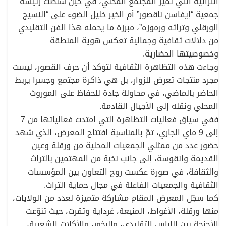
التراثية التي تميز المجتمع المحلي، في حين سلطت رئيسة
جمعية “إيفاسن ناقصور” أم الخير خليل الضوء على “النسيج
الورقلي وتراثه ورموزه”، مبرزة ما يحمله هذا الفن التقليدي
من دلالات ثقافية وجمالية تعكس هوية المنطقة
وخصوصيتها الحضارية.
وجاءت هذه التظاهرة الثقافية لتؤكد أن حرف القصور، ليست
مجرد منتجات تعرض للزوار، بل هي ذاكرة مجتمع وجسرا يربط
الحاضر بالماضي، في محاولة جادة للحفاظ على الموروث
المحلي ونقله إلى الأجيال القادمة.
ففي سياق فعاليات التظاهرة التي امتدت فعالياتها من 7
إلى 9 ماي الجاري، تمّ بالمناسبة افتتاح المعرض، الذي شهد
حضور عدد من ممثلي الجمعيات المحلية من ورقلة وعين
القديمة وانقوسة، إلى جانب نخبة من المهتمين بالتراث
والثقافة، في صورة عكست روح التعاون بين المؤسسات
الثقافية والجمعيات الفاعلة في مجال حماية التراث.
كما سجّل المعرض المقام مشاركة متميزة لعدد من الولايات،
منها ورقلة، الأغواط، المنيعة، غرداية وتقرت، حيث تنوّعت
الأجنحة بين اللباس التقليدي، والبخور، والأكلات الشعبية،