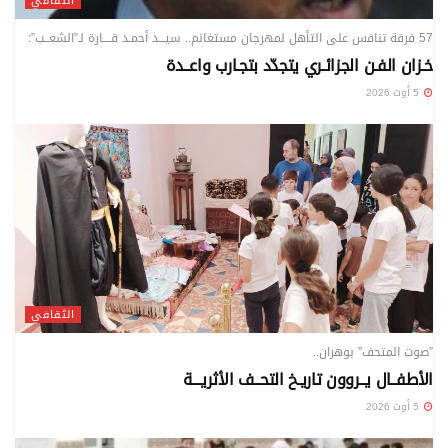
الثقافي
57 فرقة تنافس على التأهل لمهرجان مستغانم.. سيـــد أحمـد قــــارة لـ”الشعــب”:
خـزان الفـن الجزائـري يتجدّد بتجـارب واعــدة
5 أوت 2026
الثقافي
”صوت المتحف” بوهران..
الأطفــال يــروون تاريـخ التحــف الأثريـــة
5 أوت 2026