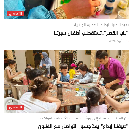
الثقافي
تعيد الاعتبار لزخارف العمارة الجزائرية
”بـاب القصـر”..تستقطــب أطفـال سيرتــا
5 أوت 2026
الثقافي
من العطلة الصيفية إلى ورشة مفتوحة لاكتشاف المواهب
”صيفنــا إبداع” يمدّ جسـور التواصـل مـع الفنــون