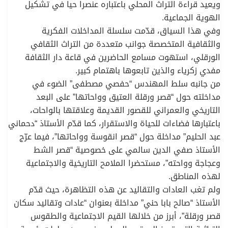
ويعيد قراءة التراث المحلي باعتباره عنصرا حيا في تشكيل
الهوية الجماعية.
وفي هذا السياق، قدّمت سلسلة المداخلات الفكرية
والثقافية المتخصصة جوانب متعددة من التراث الثقافي
الورقلي، استهوت مسامع الحاضرين في قاعة دار الثقافة
مفدي زكرياء والذين تابعوها باهتمام كبير.
من جانبه سلط المهندس “حفصي مصطفى” الضوء في
مداخلته حول “قصر ورقلة العتيق وواحاتها” على البعد
التاريخي والعمراني للقصور القديمة وعلاقتها بالواحات،
باعتبارها فضاءات للحياة والاستقرار، كما قدّم الأستاذ “دحماني
عبد الحليم” مداخلة حول “قصر انقوسة وواحاتها”، فيما عرّج
الأستاذ صفي الدين سالمي على خصوصية “قصر الشط
وعجاجة وواحته”، مستحضرا الملامح التاريخية والاجتماعية
لهذه المناطق.
ولم تغب العادات والتقاليد عن هذه التظاهرة، حيث قدّم
الأستاذ “صالح بابا حني” مداخلة بعنوان “عادات وتقاليد سكان
قصر ورقلة”، أبرز من خلالها القيم الاجتماعية والطقوس