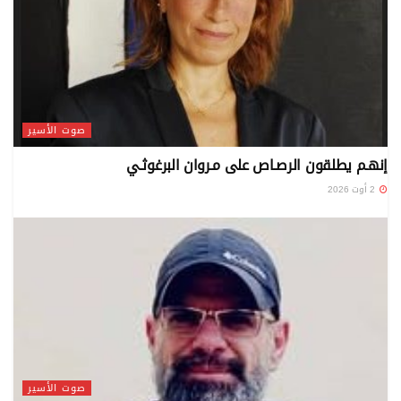
صوت الأسير
إنهـم يطلقون الرصـاص على مـروان البرغوثـي
2 أوت 2026
صوت الأسير