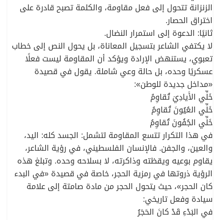
الزنزانة تتحول إلى فعل مقاومة، والكلمة تصبح قادرة على
اختراق الحصار.
ثانيًا: الدعوة إلى استمرار النضال.
لا يكتفي الشاعر بتسجيل المعاناة، بل يحول النص إلى خطاب
تعبوي، يستنهض الإرادة ويؤكد أن المقاومة ليست فعلًا
عسكريًا وحده، بل حالة وعي شاملة. يقول في قصيدة
«مداخل جديدة للوطن»:
خَلِّي الأَيادِيَ تُقاوِمُ
خَلِّي العُيُونَ تُقاوِمُ
خَلِّي الجُفُونَ تُقاوِمُ
في هذا التكرار تتسع المقاومة لتشمل: الجسد كله: اليد،
والعين، والجفن. فالإنسان الفلسطيني، في رؤية الشاعر،
يقاوم بوعيه ويقظته وذاكرته، لا بسلاحه وحده. وتبلغ هذه
الرؤية ذروتها في رمزية الحجر، خاصة في قصيدة «في البدء
كان الحجر»، حيث يتحول الحجر من مادة صامتة إلى علامة
سيادة وفعل تاريخي:
في البَدْءِ قَدْ كانَ الحَجَرُ