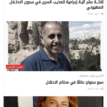
ثلاثـــة عشر آليـة إجرامية لتعذيـب السرى في سجون الاحتــلال
الصهيونـي
5 أوت 2026
صوت الأسير
الأسير وليد حناتشة..
سبع سنواتٍ عالقًا في محاكم الاحتلال
5 أوت 2026