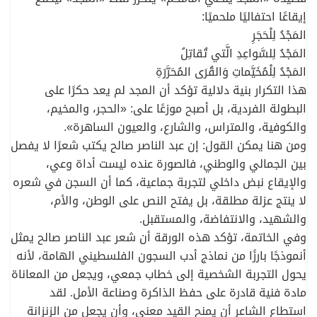
إيقاعًا احتفاليًا ملحميًا:
المَجْدُ لِلْحَجَرِ
المَجْدُ لِلسَّواعِدِ الَّتي تُقاتِلُ
المَجْدُ لِلْمُخَيَّماتِ وَالقُرَى المُحَرَّرَةِ
هذا التكرار بنية دلالية تؤكد أن المجد لم يعد حكرًا على
البطولة الفردية، بل أصبح موزعًا على: «الحجر، والمخيم،
والكوفية، والمتراس، والشارع، والعيون الساهرة».
ومن هنا يمكن القول: إن عبد الناصر صالح يكتب شعرًا لا يفصل
بين الجمالي والوطني، فالصورة عنده ليست أداة وعي،
والإيقاع نبض داخلي لتجربة جماعية، كما أن السجن في شعره
لا ينتج عزلة مطلقة، بل يفتح النص على الوطن، والأم،
والشهيد، والانتفاضة، والمستقبل.
وفي الخاتمة، تؤكد هذه الورقة أن شعر عبد الناصر صالح يمثل
أنموذجًا بارزًا من نماذج أدب السجون الفلسطيني الهامة، لأنه
يحول التجربة الشخصية إلى خطاب جمعي، ويجعل من المعاناة
مادة فنية قادرة على حفظ الذاكرة وصناعة الأمل. لقد
استطاع الشاعر أن يمنح القيد معنى، وأن يجعل من الزنزانة