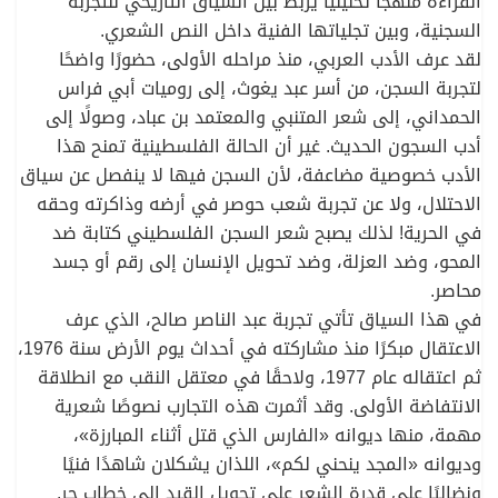
القراءة منهجًا تحليليًا يربط بين السياق التاريخي للتجربة
السجنية، وبين تجلياتها الفنية داخل النص الشعري.
لقد عرف الأدب العربي، منذ مراحله الأولى، حضورًا واضحًا
لتجربة السجن، من أسر عبد يغوث، إلى روميات أبي فراس
الحمداني، إلى شعر المتنبي والمعتمد بن عباد، وصولًا إلى
أدب السجون الحديث. غير أن الحالة الفلسطينية تمنح هذا
الأدب خصوصية مضاعفة، لأن السجن فيها لا ينفصل عن سياق
الاحتلال، ولا عن تجربة شعب حوصر في أرضه وذاكرته وحقه
في الحرية! لذلك يصبح شعر السجن الفلسطيني كتابة ضد
المحو، وضد العزلة، وضد تحويل الإنسان إلى رقم أو جسد
محاصر.
في هذا السياق تأتي تجربة عبد الناصر صالح، الذي عرف
الاعتقال مبكرًا منذ مشاركته في أحداث يوم الأرض سنة 1976،
ثم اعتقاله عام 1977، ولاحقًا في معتقل النقب مع انطلاقة
الانتفاضة الأولى. وقد أثمرت هذه التجارب نصوصًا شعرية
مهمة، منها ديوانه «الفارس الذي قتل أثناء المبارزة»،
وديوانه «المجد ينحني لكم»، اللذان يشكلان شاهدًا فنيًا
ونضاليًا على قدرة الشعر على تحويل القيد إلى خطاب حر.