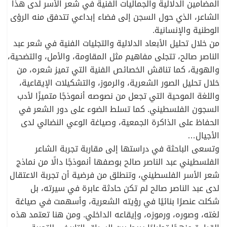
المضامين الدلالية والجماليات الفنية في شعر الأسر لدى هذا
الشاعر، الذي حول السجن إلى فضاء إبداعي تتدفق منه الرؤى
الوطنية والإنسانية.
من خلال تحليل الأبعاد الدلالية والتجليات الفنية في شعر عبد
الناصر صالح، تتجلى مفاهيم مثل المقاومة، والأمل، والتضحية،
والهوية، كما تناقش الخصائص الفنية التي تميز شعره، من
خلال تحليل الصور الشعرية، والرموز، والتشكيلات الإيقاعية،
واللغة الموحية التي تجعل من نصوصه أنموذجًا متميزًا لأدب
السجون الفلسطيني. كما تسلط الضوء على دور الشعر في
الحفاظ على الذاكرة الجمعية، وصياغة الوعي النضالي لدى
الأجيال…
وتسعى الباحثة في دراستها إلى مقاربة تجربة الشاعر
الفلسطيني عبد الناصر صالح بوصفها أنموذجًا دالًا من نماذج
شعر الأسر الفلسطيني، وتنطلق من فرضية أن تجربة الاعتقال
لدى عبد الناصر صالح لم تكن حادثة عابرة في سيرته، بل
شكلت عنصرًا بنائيًا في رؤيته الشعرية، وأسهمت في صياغة
لغته، وصوره، ورموزه، وإيقاعه الداخلي. ومن هنا تعتمد هذه