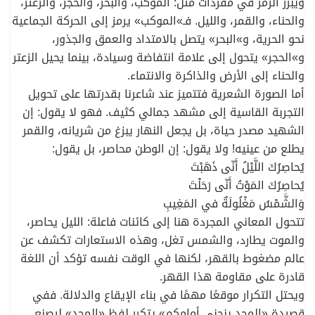
ويبرز الرمز في مفردات مثل: الموكب، والبحر، والحجر، والزعتر،
والحناء، والقمر، والليل. فـ»الموكب» يرمز إلى الحركة الجماعية
نحو الحرية، و»البحر» يتصل بالامتداد والعمق والجذور،
و»الحجر» يتحول إلى علامة انتفاضة وسيادة، بينما يحيل الزعتر
والحناء إلى الأرض والذاكرة والانتماء.
أما الصورة الشعرية فتتميز عند شاعرنا بقدرتها على تحويل
التجربة القاسية إلى مشهد جمالي كثيف. فهو لا يقول: إن
الشهيد مصدر حياة، بل يجعل النهار يبزغ من شريانه، والقمر
يطلع من عينيه! ولا يقول: إن الوطن محاصر، بل يقول:
يُحاصِرُكَ اللَّيْلُ أَنّى ذَهَبْتَ
يُحاصِرُكَ المَوْتُ أَنّى رَحَلْتَ
وَالشَّمْسُ مَغْلُولَةٌ في المَغِيبِ
تتحول المعاني المجردة هنا إلى كائنات فاعلة: الليل يحاصر،
والموت يطارد، والشمس تغل، وهذه الاستعارات تكشف عن
عالم مضغوط بالقهر، لكنها في الوقت نفسه تؤكد أن اللغة
قادرة على مقاومة هذا القهر.
ويحتل التكرار موقعًا مهمًا في بناء الإيقاع والدلالة. ففي
قصيدة «المجد ينحني أمامكم» يتكرر لفظ «المجد» ليصنع