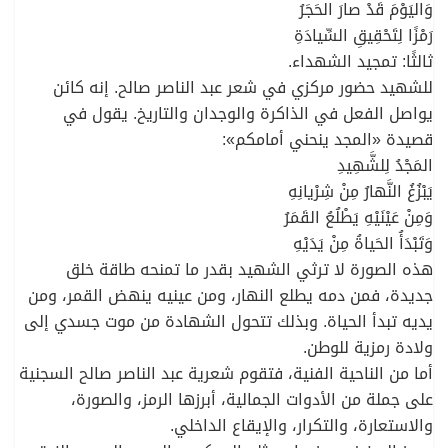
وَاليَوْمَ قَدْ صارَ الحَجَرُ
رَمْزًا لِتَحْقِيقِ السِّيادَةِ
ثالثًا: تمجيد الشهداء.
للشهيد حضور مركزي في شعر عبد الناصر صالح. إنه كائن
يواصل الفعل في الذاكرة والوجدان والتاريخ. يقول في
قصيدة «المجد ينحني أمامكم»:
المَجْدُ لِلشَّهِيدِ
يَبْزُغُ النَّهارُ مِنْ شِرْيانِهِ
وَمِنْ عَيْنَيْهِ يَطْلُعُ القَمَرُ
وَتَبْدَأُ الحَياةُ مِنْ يَدَيْهِ
هذه الصورة لا ترثي الشهيد بقدر ما تمنحه طاقة خلق
جديدة، فمن دمه يطلع النهار، ومن عينيه ينهض القمر، ومن
يديه تبدأ الحياة. وبذلك تتحول الشهادة من موت جسدي إلى
ولادة رمزية للوطن.
أما من الناحية الفنية، فتقوم شعرية عبد الناصر صالح السجنية
على جملة من الأدوات الجمالية، أبرزها الرمز، والصورة،
والاستعارة، والتكرار، والإيقاع الداخلي.