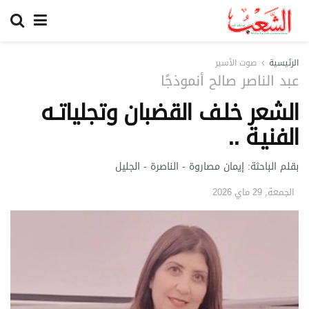
الرئيسية
صوت الأسير
عبد الناصر صالح أنموذجًا
الشعر خلـف القضبان وتجلياتــه
الفنيـة ..
بقلم الباحثة: إيمان مصاروة - الناصرة - الجليل
الجمعة, 29 ماي 2026