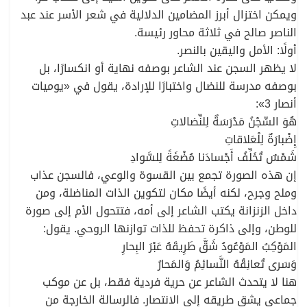
ويمكن اختزال أبرز المضامين الدلالية في شعر الأسر عند عبد
الناصر صالح في ثلاثة محاور رئيسة.
أولًا: الأمل واليقين بالنصر.
لا يظهر السجن عند الشاعر بوصفه نهاية أو انكسارًا، بل
بوصفه مدرسة للنضال واختبارًا للإرادة، يقول في «يوميات
أنصار 3»:
هُوَ السِّجْنُ مَدْرَسَةٌ لِلنِّضالاتِ
إِضْبارَةٌ لِلْعَلاقاتِ
شَمْسٌ تُخَلِّفُ أَجْسادَنا مُضْغَةً لِلسَّوادِ
إن هذه الصورة تجمع بين القسوة والوعي، فالسجن عذاب
وملح وجرح، لكنه أيضًا مكان لتكوين الذات المناضلة، ومن
داخل الزنزانة يكتب الشاعر إلى أمه، فتتحول الأم إلى صورة
للوطن، وإلى ذاكرة تحفظ للذات توازنها الروحي. يقول:
المَوْكِبُ المَوْعُودُ شَقَّ طَرِيقَهُ عَبْرَ البِحارِ
وَسَرى تُعانِقُهُ النَّسائِمُ وَالمَحارُ
هنا لا يتحدث الشاعر عن حرية فردية فقط، بل عن موكب
جماعي يشق طريقه إلى الانتصار. فالرسالة الخارجة من