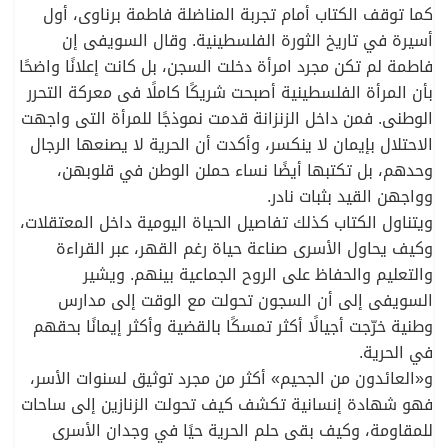
كما توقف الكتاب أمام تجربة المناضلة فاطمة برناوى، أول
أسيرة في تاريخ الثورة الفلسطينية. وقال السويفى إن
فاطمة لم تكن مجرد امرأة دخلت السجن، بل كانت إعلانًا واضحًا
بأن المرأة الفلسطينية أصبحت شريكًا كاملًا فى معركة التحرر
الوطنى. فمن داخل الزنزانة قدمت نموذجًا للمرأة التى واجهت
الاحتلال بإيمان لا ينكسر، وأكدت أن الحرية لا يصنعها الرجال
وحدهم، بل تكتبها أيضًا نساء حملن الوطن في قلوبهن،
وواجهن القيد بثبات نادر.
ويتناول الكتاب كذلك تفاصيل الحياة اليومية داخل المعتقلات،
وكيف يحاول الأسرى صناعة حياة رغم القهر، عبر القراءة
والتعليم والحفاظ على الروح الجماعية بينهم. ويشير
السويفى إلى أن السجون تحولت مع الوقت إلى مدارس
وطنية خرّجت أجيالًا أكثر تمسكًا بالقضية وأكثر إيمانًا بحقهم
في الحرية.
و«العائدون من الجحيم» أكثر من مجرد توثيق لسنوات الأسر،
فهو شهادة إنسانية تكشف كيف تحولت الزنازين إلى ساحات
للمقاومة، وكيف بقى حلم الحرية حيًا في وجدان الأسرى