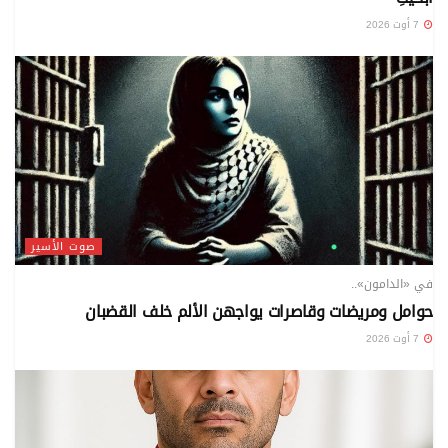
7 أوت 2026
صوت الأسير
في «الدامون»..
حوامل ومريضات وقاصرات يواجهن الألم خلف القضبان
7 أوت 2026