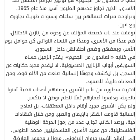
كتاب «العائدون من الجحيم» هو توثيق لجرائم الاحتلال ضد
الأسرى، الذين تجاوز عددهم المليون أسير منذ عام 1965،
وتراوحت فترات اعتقالهم بين ساعات وسنوات طويلة تجاوزت
ربع قرن.
توقفت عند باب خصصه المؤلف عن وجوه من زنازين الاحتلال،
ضم عددًا من الأسرى، وعددًا من النساء اللواتى كن حوامل يوم
الأسر، وبعضهن وضعن أطفالهن داخل السجون.
في كتابه «العائدون من الجحيم»، يفتح الزميل حسام
السويفى أبواب الزنازين الصهيونية، لا ليقدم مجرد حكايات عن
السجن، بل ليكشف وجوهًا إنسانية صنعت من الألم قوة، ومن
المعاناة طريقًا للصمود.
اقتربت سطوره من عالم الأسرى بوصفهم أصحاب قضية آمنوا
بالحرية، ودفعوا أعمارهم ثمنًا للحلم بوطن لا ينكسر.
ولم يكن الأسرى مجرد أرقام داخل المعتقلات، بل نماذج
إنسانية قاومت القهر بالإيمان والصبر. ومن خلال شهادات
حية، يرصد الكاتب تجارب عدد من رموز الحركة الوطنية
الفلسطينية، من عميد الأسرى الفلسطينيين محمد الطوس،
إلى القائد الأسير مروان البرغوثى، مرورًا بـ محمود العارضة