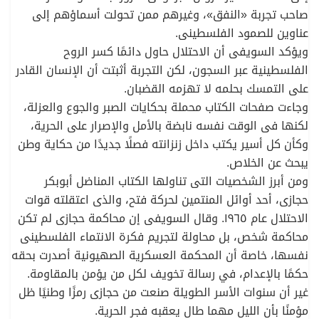
صاحب تجربة «النفق»، وغيرهم ممن تحولت أسماؤهم إلى
عناوين للصمود الفلسطينى.
ويؤكد السويفى أن الاحتلال حاول دائمًا كسر الروح
الفلسطينية عبر السجون، لكن التجربة أثبتت أن الإنسان القادر
على التمسك بحلمه لا تهزمه القضبان.
وجاءت صفحات الكتاب محملة بحكايات الصبر والجوع والعزلة،
لكنها فى الوقت نفسه نابضة بالأمل والإصرار على الحرية،
وكأن كل أسير يكتب داخل زنزانته فصلًا جديدًا من حكاية وطن
يبحث عن الخلاص.
ومن أبرز الشخصيات التى تناولها الكتاب المناضل أبوبكر
حجازى، أحد أوائل المنتمين لحركة فتح، والذى اعتقلته قوات
الاحتلال عام ١٩٦٥. وقال السويفى إن محاكمة حجازى لم تكن
محاكمة شخص، بل محاولة لتجريم فكرة الانتماء الفلسطينى
نفسها، خاصة أن المحكمة العسكرية الصهيونية أصدرت بحقه
حكمًا بالإعدام، في رسالة تخويف لكل من يؤمن بالمقاومة.
غير أن سنوات الأسر الطويلة صنعت من حجازى رمزًا وطنيًا ظل
مؤمنًا بأن الليل مهما طال يعقبه فجر الحرية.