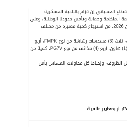
اع العملياتي إن قزام بالناحية العسكرية
يمة المنظمة وحماية وتأمين حدودنا الوطنية، وعلى
وإثر الاستغلال الأمثل للمعلومات المستقاة من طرف مصالح الأمن، تمكّنت مفارز للجيش الوطني الشعبي، يوم 02 جوان 2026، من استرجاع كمية معتبرة من مختلف
وقد مكّنت هذه العملية من استرجاع ما يلي: «سيارة (1) رباعية الدفع، خمس (5) مسدسات رشاشة من نوع كلاشنيكوف، ثلاث (3) مسدسات رشاشة من نوع FMPK، أربع
(4) مسدسات رشاشة من نوع DUSHKA، مسدس (1) رشاش مضاد للطائرات، قاذف (1) صاروخي من نوع RPG7، مدفع (1) هاون، أربع (4) قذائف من نوع PG7V، كمية من
كل الظروف، وإحباط كل محاولات المساس بأمن
بــار بمعايير عالميـة