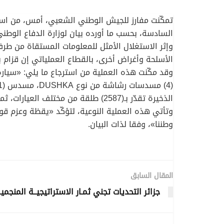
تمكّنت مفارز للجيش الوطني الشعبي، أمس، من استر
السادسة، بحسب ما أورده بيان لوزارة الدفاع الوطن
الأسلحة وأغراض أخرى، بالقطاع العملياتي إن قزام 
الذخيرة تقدّر بـ(2587) طلقة من مختلف العيارات، ثمانية (8) مخازن ذخيرة و(2) هواتف نقالة».
وتأتي هذه العملية النوعية، لتؤكّد «يقظة وعزم 
وطننا»، وفقا لذات البيان.
المقال السابق
جزائر التحديات تجني ثمـار الاستراتيجيــة المنجميـ