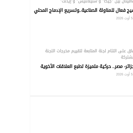
اقيتان بين "جيكا" و"ستيلانتيس" و"إيدنت"
ج فعال للمناولة الصناعية..وتسريع الإدماج المحلي
20
الوطني
اق على التئام لجنة المتابعة لتقييم مخرجات اللجنة
شتركة
زائر- مصر.. حركية متميزة تطبع العلاقات الأخوية
20