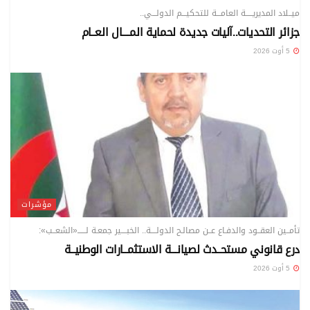
ميــلاد المديريـــــة العامـــة للتحكيـــم الدولـــي..
جزائر التحديات..آليات جديدة لحماية المــــال العــام
5 أوت 2026
مؤشرات
تأمــين العقــود والدفـاع عــن مصالـح الدولــــة.. الخبــــير جمعـة لــــــ«الشعــب»:
درع قانوني مستحــدث لصيانـــة الاستثمــارات الوطنيــة
5 أوت 2026