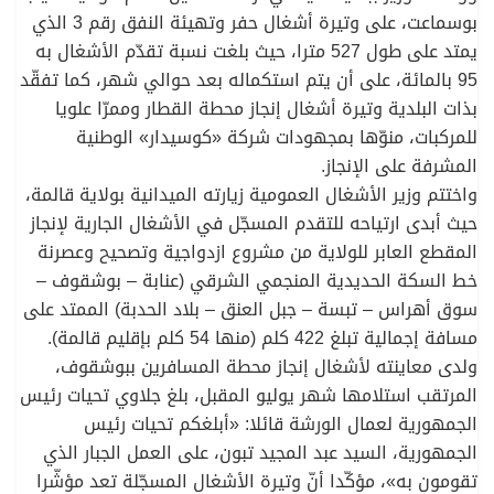
بوسماعت، على وتيرة أشغال حفر وتهيئة النفق رقم 3 الذي
يمتد على طول 527 مترا، حيث بلغت نسبة تقدّم الأشغال به
95 بالمائة، على أن يتم استكماله بعد حوالي شهر، كما تفقّد
بذات البلدية وتيرة أشغال إنجاز محطة القطار وممرّا علويا
للمركبات، منوّها بمجهودات شركة «كوسيدار» الوطنية
المشرفة على الإنجاز.
واختتم وزير الأشغال العمومية زيارته الميدانية بولاية قالمة،
حيث أبدى ارتياحه للتقدم المسجّل في الأشغال الجارية لإنجاز
المقطع العابر للولاية من مشروع ازدواجية وتصحيح وعصرنة
خط السكة الحديدية المنجمي الشرقي (عنابة – بوشقوف –
سوق أهراس – تبسة – جبل العنق – بلاد الحدبة) الممتد على
مسافة إجمالية تبلغ 422 كلم (منها 54 كلم بإقليم قالمة).
ولدى معاينته لأشغال إنجاز محطة المسافرين ببوشقوف،
المرتقب استلامها شهر يوليو المقبل، بلغ جلاوي تحيات رئيس
الجمهورية لعمال الورشة قائلا: «أبلغكم تحيات رئيس
الجمهورية، السيد عبد المجيد تبون، على العمل الجبار الذي
تقومون به»، مؤكّدا أنّ وتيرة الأشغال المسجّلة تعد مؤشّرا