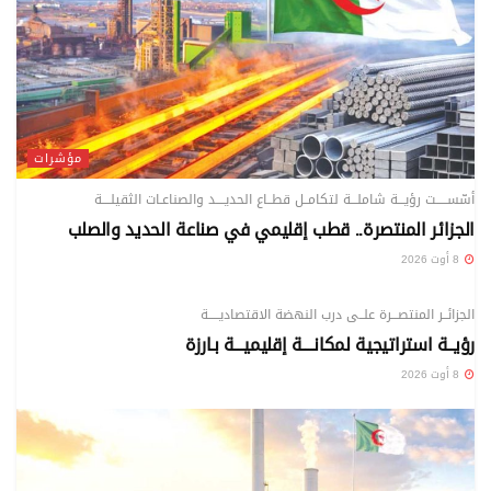
مؤشرات
أسّســـــت رؤيـــة شاملـــة لتكامــل قطــاع الحديــــد والصناعـات الثقيلــــة
الجزائر المنتصرة.. قطب إقليمي في صناعة الحديد والصلب
8 أوت 2026
مؤشرات
الجزائــر المنتصـــرة علــى درب النهضة الاقتصاديـــــة
رؤيــة استراتيجية لمكانــــة إقليميـــة بـارزة
8 أوت 2026