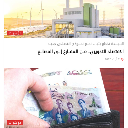
مؤشرات
البليـــــدة تخطو بثبـات نحـــو نمــــوذج اقتصــادي جديــد
الاقتصـاد التدويري.. مــن المفــارغ إلـى المصانـع
7 أوت 2026
مؤشرات