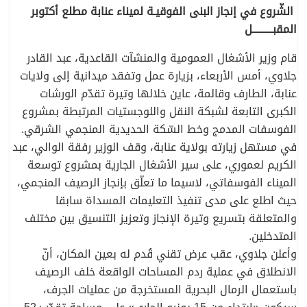
الشّروع في إنجاز البنى الفوقيـة لميناء عنابة مطلع أكتوبر
المقبــــــــــل
قام وزير الأشغال العمومية والمنشآت القاعدية، عبد القادر
جلاوي، أمس الأربعاء، بزيارة عمل وتفقد ميدانية إلى ولايات
عنابة، الطارف وقالمة، عاين خلالها وتيرة تقدّم الورشات
الكبرى التابعة لشبكة النقل واللوجستيات المرتبطة بمشروع
الفوسفات المدمج وخط السّكة الحديدية المنجمي الشرقي.
في مستهل زيارته بولاية عنابة، وقف الوزير رفقة الوالي، عبد
الكريم لعموري، على سير الأشغال الجارية بمشروع توسعة
الميناء الفوسفاتي، لاسيما ما تعلّق بإنجاز الرصيف المنجمي،
حيث اطلع على مدى تنفيذ التعليمات المسداة سابقا
والمتعلقة بتسريع وتيرة الإنجاز وتعزيز التنسيق بين مختلف
المتدخلين.
وأعلن جلاوي، عقب عرض تقني قُدم له بعين المكان، أنّ
الانطلاق في عملية ردم المساحات الواقعة خلف الرصيف
باستعمال الرمال البحرية المستخرجة من عمليات الجرف،