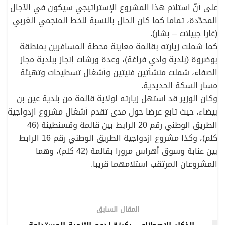
على أنّ استلام هذا المشروع الإستراتيجي سيكون في الآجال
المحدّدة، تماما كما كان الحال بالنسبة للخط المنجمي الغربي
(غارا جبيلات – بشار).
كما شملت زيارته بقالمة معاينة محطة المسافرين بمنطقة
بوضروة (بلدية وادي فراغة)، وعدة ورشات إنجاز ببلدية مجاز
الصفاء، شملت منشأتين فنيتين وأشغال تسطيحات وتهيئة
مسار السكة الحديدية.
وكان الوزير قد استهل زيارته لولاية قالمة من بلدية عين بن
بيضاء، حيث تابع عرضا حول مدى تقدم أشغال مشروع ازدواجية
الطريق الوطني رقم 20 الرابط بين قالمة وقسنطينة (46
كلم)، وكذا مشروع ازدواجية الطريق الوطني رقم 16 الرابط
بين عنابة وسوق أهراس مرورا بقالمة (42 كلم)، وهما
المشروعان المرتقب استلامهما قريبا.
المقال السابق