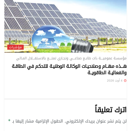
مؤشرات
مؤسسـة عموميــــة ذات طابــع صناعـــي وتجـاري تمتــــع بالاستقـــلال المـالي
هـــذه مهــام وصلاحيـات الوكالـة الوطنيـة للتحكم في الطاقـة
والفعاليـة الطاقويــة
4 أوت 2026
اترك تعليقاً
لن يتم نشر عنوان بريدك الإلكتروني.
الحقول الإلزامية مشار إليها بـ
*