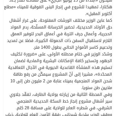
سيكون «ابتداء من 15 يونيو الجاري» على مساحة تقدّر بـ52
هكتارا، تمهيدا للشروع في إنجاز البنى الفوقية للميناء «مطلع
أكتوبر المقبل».
كما عاين الوزير مختلف الورشات المفتوحة، على غرار أشغال
دق الأوتاد الحديدية، تحضير الخرسانة المسلّحة، ردم المواد
الحجرية، وأعمال جرف التربة في أعماق البحر لتوفير العمق
اللازم لاستقبال السفن ذات الحمولة الكبيرة، فضلا عن تمديد
وتدعيم كاسر الأمواج الحالي بطول 1400 متر.
وشدّد الوزير في ختام محطته الأولى، على «ضرورة تكثيف
الجهود وتسخير كافة الإمكانات البشرية والمادية لضمان
تسليم هذه المنشأة القاعدية الحيوية في الآجال التعاقدية
المحدّدة»، مشيرا إلى أنّ المشروع سيمكّن من رفع طاقة
شحن المواد المنجمية بميناء عنابة من 2 مليون طن إلى 10
ملايين طن سنويا.
وفي المحطة الثانية من زيارته بولاية الطارف، تفقّد جلاوي
سير أشغال مشروع إنجاز خط السكة الحديدية المنجمي
الشرقي، في شطره العابر للولاية على مسافة 28 كلم.
ووقف الوزير ببلدية شيحاني، رفقة الأمين العام للولاية، ذياب