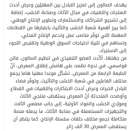
يهدف الصالون إلى تعزيز التبادل بين المهنيّين وعرض أحدث
المنتجات والتقنيات في مجال الأثاث وصناعة الخشب، إضافة
إلى تشجيع الشراكات والاستثمارات وتطوير الإنتاج الوطني،
كما يبرز أهمية شعبة الخشب والتأثيث باعتبارها من القطاعات
المهمة التي توفّر مناصب عمل وتدعم الإنتاج المحلي،
وتساهم في تلبية احتياجات السوق الوطنية وتقليص اللجوء
إلى الاستيراد.
من جهتها، أكّدت العضو التنفيذي في تنظيم الصالون، فاتن
قواسمي، في ندوة نظمت على هامش إطلاق المعرض، أنّ
الطبعة الرابعة من المعرض، تشكّل موعدا مهنيا هاما يجمع
مختلف الفاعلين في شعبة الخشب والتأثيث، وتوفّر فضاء
لتبادل الخبرات وعرض أحدث الابتكارات والتقنيات في القطاع.
وأوضحت المتحدثة أنّ المعرض يستقطب منتجي الأثاث
ومورّدي الخشب والمواد الأولية، إلى جانب مصنعي الآلات
والتجهيزات المستعملة في صناعة الأثاث، ما يجعله منصة
متكاملة تجمع مختلف حلقات سلسلة الإنتاج، كما ينتظر أن
يستقطب المعرض 30 ألف زائر.