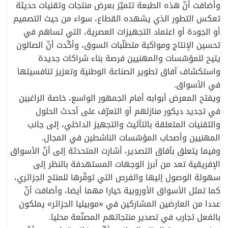
وأضافت أنّ هذه الطبعة تتميّز بعرض منتجات وتقنيات حديثة
تعكس التطور الذي يشهده القطاع، سواء من حيث التصميم
أو الجودة أو اعتماد التجهيزات العصرية، التي تساهم في
تحسين الإنتاج ومواكبة متطلّبات السوق، وأكّدت أنّ الصالون
يتيح للمؤسّسات والمهنيين فرصة بناء شراكات جديدة
واستكشاف آفاق تطوير الصناعة الوطنية وتعزيز تنافسيتها
في الأسواق.
ويفتح المعرض أبوابه أمام الجمهور الواسع، خاصة الراغبين
في تجديد ديكور منازلهم أو التعرّف على أحدث الحلول
والتقنيات المتعلقة بالتأثيث والتجهيز الداخلي، إلى جانب
المهنيين وأصحاب المؤسّسات الناشطين في المجال.
وفيما يتعلق بآفاق التصدير، أشارت المتحدثة إلى أنّ الأسواق
الإفريقية تعد من أبرز الوجهات المستهدفة بالنظر إلى
سهولة الوصول إليها والفرص التي توفّرها للمنتج الجزائري،
كما تمثل الأسواق الأوروبية خيارا مهما أيضا، وأضافت أنّ
عددا من العارضين المشاركين في «موبيليا الجزائر» يملكون
بالفعل تجارب في تصدير منتجاتهم المصنّعة محليا.