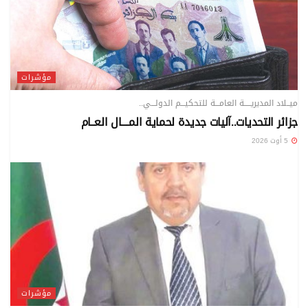
مؤشرات
ميــلاد المديريـــــة العامـــة للتحكيـــم الدولـــي..
جزائر التحديات..آليات جديدة لحماية المــــال العــام
5 أوت 2026
مؤشرات