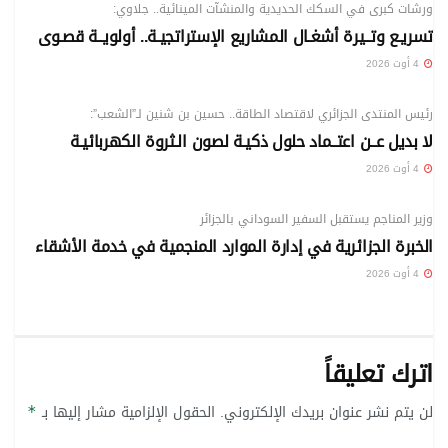
ورشات كبرى في السكك الحديدية والمنشآت المينائية.. جلاوي:
تسريـع وتــيرة أشغـال المشاريع الإستراتجيـة.. أولويــة قصـوى
4 أوت 2026
مؤشرات
رئيس المنتدى الجزائري لاقتصاد الطاقة.. حسين بن شنين لـ”الشعب”:
لا بديل عــن اعتــماد حلول ذكيـة لصون الـثروة الكهربائيـة
4 أوت 2026
مؤشرات
وزير المناجم يستقبل السفير السوداني بالجزائر
الخبرة الجزائرية في إدارة الموارد المنجمية في خدمة الأشقاء
4 أوت 2026
اترك تعليقاً
لن يتم نشر عنوان بريدك الإلكتروني.
الحقول الإلزامية مشار إليها بـ
*