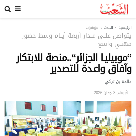
الرئيسية
الحدث
مؤشرات
يتواصل علــى مــدار أربعة أيــام وسط حضور
مهنـي واسع
“موبيليـا الجزائر“..منصة للابتكار
وآفاق واعـدة للتصدير
خالدة بن تركي
الأربعاء, 3 جوان 2026