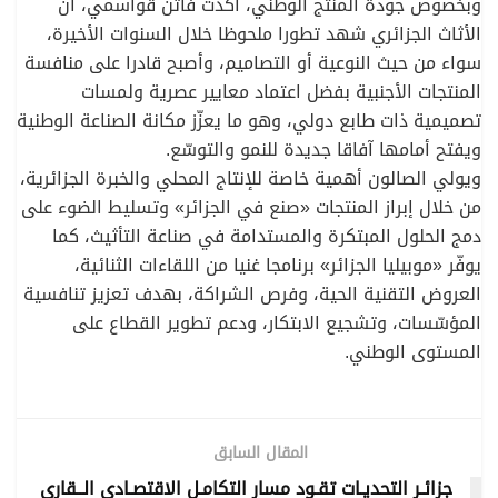
وبخصوص جودة المنتج الوطني، أكّدت فاتن قواسمي، أنّ
الأثاث الجزائري شهد تطورا ملحوظا خلال السنوات الأخيرة،
سواء من حيث النوعية أو التصاميم، وأصبح قادرا على منافسة
المنتجات الأجنبية بفضل اعتماد معايير عصرية ولمسات
تصميمية ذات طابع دولي، وهو ما يعزّز مكانة الصناعة الوطنية
ويفتح أمامها آفاقا جديدة للنمو والتوسّع.
ويولي الصالون أهمية خاصة للإنتاج المحلي والخبرة الجزائرية،
من خلال إبراز المنتجات «صنع في الجزائر» وتسليط الضوء على
دمج الحلول المبتكرة والمستدامة في صناعة التأثيث، كما
يوفّر «موبيليا الجزائر» برنامجا غنيا من اللقاءات الثنائية،
العروض التقنية الحية، وفرص الشراكة، بهدف تعزيز تنافسية
المؤسّسات، وتشجيع الابتكار، ودعم تطوير القطاع على
المستوى الوطني.
المقال السابق
جزائـر التحديـات تقـود مسار التكامـل الاقتصـادي الــقاري