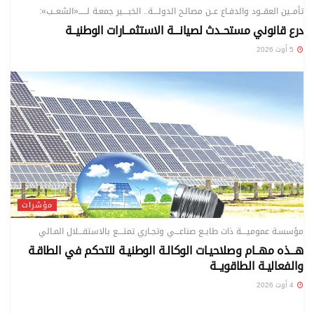
تأمــين العقــود والدفـاع عــن مصالـح الدولــــة.. الخبــــير جمعـة لــــــ«الشعــب»:
درع قانوني مستحــدث لصيانـــة الاستثمــارات الوطنيــة
5 أوت 2026
مؤشرات
مؤسسـة عموميــــة ذات طابــع صناعـــي وتجـاري تمتــــع بالاستقـــلال المـالي
هـــذه مهــام وصلاحيـات الوكالـة الوطنيـة للتحكم في الطاقـة
والفعاليـة الطاقويــة
4 أوت 2026
مؤشرات