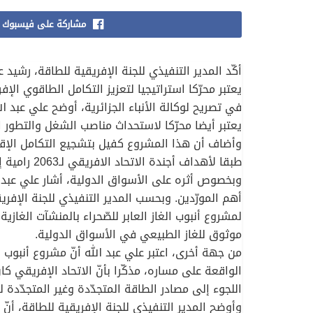
مشاركة على فيسبوك
أكّد المدير التنفيذي للجنة الإفريقية للطاقة، رشيد ع
يعتبر محرّكا استراتيجيا لتعزيز التكامل الطاقوي ال
في تصريح لوكالة الأنباء الجزائرية، أوضح علي عبد ال
يعتبر أيضا محرّكا لاستحداث مناصب الشغل والتطور 
وأضاف أن هذا المشروع كفيل بتشجيع التكامل الإقليم
طبقا لأهداف أجندة الاتحاد الافريقي لـ2063 رامية إلى تحقيق قارة إفريقية مدمجة.
وبخصوص أثره على الأسواق الدولية، أشار علي عبد الل
أهم المورّدين. وبحسب المدير التنفيذي للجنة الإفريقي
لمشروع أنبوب الغاز العابر للصّحراء بالمنشآت الغازي
موثوق للغاز الطبيعي في الأسواق الدولية.
من جهة أخرى، اعتبر علي عبد الله أنّ مشروع أنبوب
اللجوء إلى مصادر الطاقة المتجدّدة وغير المتجدّدة 
وأوضح المدير التنفيذي للجنة الإفريقية للطاقة، أن