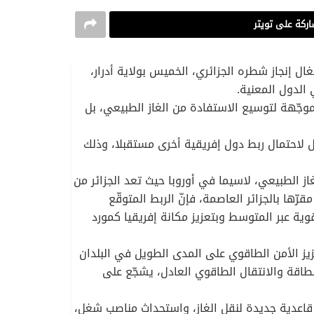
ركة على تويتر
شغال إنجاز شطره الجزائري، الخميس بولاية أدرار،
 الدول المعنية.
ة موجّهة لتوسيع الاستفادة من الغاز الطبيعي، بل
ل لاحتمال ربط دول إفريقية أخرى مستقبلا، وذلك
از الطبيعي، لاسيما في أوروبا حيث تعد الجزائر من
رّها بالجزائر العاصمة، فإنّ الربط المتوقّع
اقوية عبر المتوسط وبتعزيز مكانة إفريقيا كمورد
زيز الأمن الطاقوي على المدى الطويل في البلدان
 إفريقيا مشتركا بشأن الحصول على الطاقة والانتقال الطاقوي العادل، يشجّع على
ت قاعدية جديدة لنقل الغاز، واستحداث مناصب شغل،