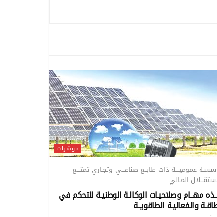
مؤشرات
سـة عموميــــة ذات طابــع صناعـــي وتجـاري تمتــــع
استقـــلال المـالي
ـذه مهــام وصلاحيـات الوكالـة الوطنيـة للتحكم في
اقـة والفعاليـة الطاقويــة