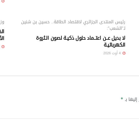
4 أوت 26
مؤشرات
رئيس المنتدى الجزائري لاقتصاد الطاقة.. حسين بن شنين
وزي
لـ”الشعب”:
الخ
لا بديل عــن اعتــماد حلول ذكيـة لصون الـثروة
ال
الكهربائيـة
4 أوت 26
4 أوت 2026
إليها بـ
*