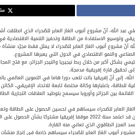
مشا
لي عبد الله، أنّ مشروع أنبوب الغاز العابر للصّحراء الذي انطلقت أ
إفريقي وتوسيع الاستفادة من الطاقة وتحفيز التنمية الاقتصادية في
له أنّ مشروع أنبوب الغاز العابر للصّحراء لا يمثل فقط مجرّد منشأ
الصناعي والنمو الاقتصادي في الدول التي يعبرها المشروع.
ي بشكل أكبر من خلال ربط نيجيريا والنيجر الجزائر، مع فتح المجا
ه، إلى أنّ إفريقيا باتت تلعب دورا هاما في التموين العالمي بالغ
ة للطاقة، باعتبارها وكالة مختصة تابعة للاتحاد الإفريقي، الكائن مق
ة القائمة بين الجزائر وأوروبا سيسمح بتوطيد العلاقات التجارية الط
 الغاز العابر للصّحراء سيساهم في تحسين الحصول على الطاقة وتع
الواقعة على مساره، مذكّرا بأنّ الاتحاد الإفريقي كان قد اعتمد سنة 2022 موقفا
لسد العجز الطاقوي الذي تعاني منه القارة.
ّ مشروع أنبوب الغاز العابر للصّحراء سيساهم خاصة في إنجاز منشآ