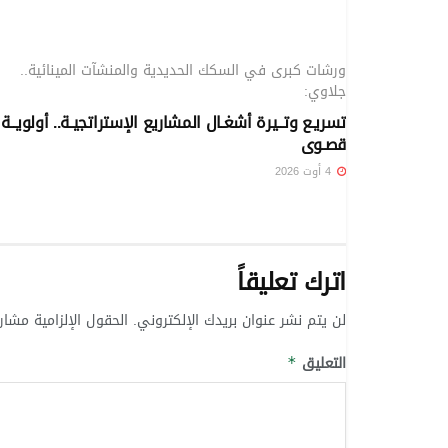
مؤشرات
ورشات كبرى في السكك الحديدية والمنشآت المينائية..
جلاوي:
تسريـع وتــيرة أشغـال المشاريع الإستراتجيـة.. أولويــة
قصـوى
4 أوت 2026
اترك تعليقاً
لن يتم نشر عنوان بريدك الإلكتروني.
الحقول الإلزامية مشار 
التعليق
*