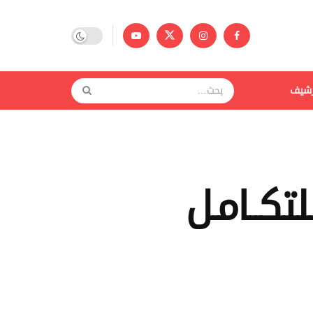
رشيف
تكــامـل