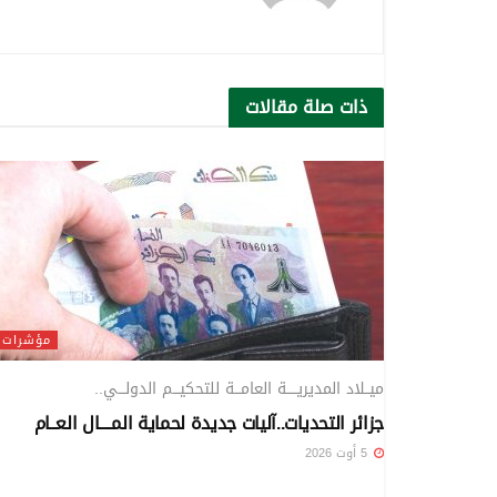
ذات صلة
مقالات
مؤشرات
ميــلاد المديريـــــة العامـــة للتحكيـــم الدولـــي..
جزائر التحديات..آليات جديدة لحماية المــــال العــام
5 أوت 2026