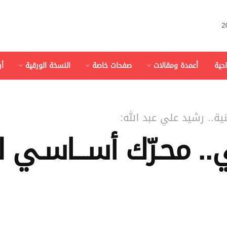
احية
أعمدة ومقالات
صفحات خاصة
النسخة الورقية
أ
ية.. رشيد علي عبد الله:
.. محـرّك أســـاسـي لل