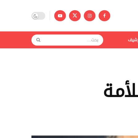
رشيف
لأمـة