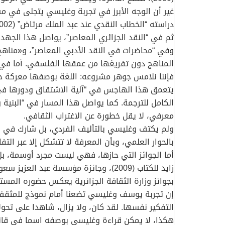
غير أن الوجه الأبرز في تجربة وغليسي يتجلى في م
ثم في “النقد الجزائري المعاصر”، يواصل هذا الجه
وفي “محاضرات في النقد الأدبي المعاصر”، و«مناه
المناهج دون تفريغها من عمقها الفلسفي. أما في “
فإننا نلامس جوهر مشروعه: اللغة بوصفها معركة حضا
يتعمق هذا الهاجس في “آلية الاشتقاق ودورها في ت
الكامل للترجمة. كما يواصل هذا المسار في “البنية 
معرفي، لا يقل خطورة عن الاغتراب الثقافي.
بالحوار العلمي، وبأن المعرفة لا تتشكل إلا عبر التفا
بجوائز وزارة الثقافة الجزائرية يعكس حضوره المس
إن تجربة يوسف وغليسي تضعنا أمام نموذج للمثقف 
التفكير نفسها. لقد كان، ولا يزال، شاهدا على تحولا
هكذا، لا يمكن قراءة وغليسي بوصفه اسما في قائ