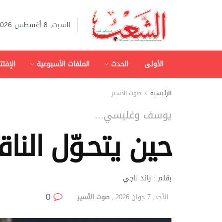
السبت, 8 أغسطس 2026
الأولى
الحدث
الملفات الأسبوعية
الإفتت
الرئيسية
صوت الأسير
يوسف وغليسي...
حين يتحـوّل النا
بقلم : رائد ناجي‎
0
الأحد, 7 جوان 2026
,
صوت الأسير