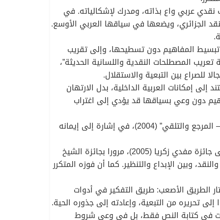
نقدي عربي واع بذاته، ومدرك لإشكالياته. في
فتح نافذة على تحولات النقد الجزائري، ويضعها في سياقها العربي الأوسع.
.
 تبسيط المفاهيم دون تسطيحها، وإلى تقريب
تعريب المصطلحات النقدية واللسانية الحديثة”،
ا للصراع بين التبعية والاستقلال.
لى إمكانات العربية الداخلية، بدل الارتهان
فاهيم دون وعي بسياقها قد يؤدي إلى اغتراب
ولم يكتف وغليسي بالتأليف الفردي، بل شارك في أعمال جماعية مثل “سلطة النص” (2001)، و«النقد العربي المعاصر – المرجع والتلقي” (2004)، في إشارة إلى إيمانه
أما الجوائز التي حازها، فهي ليست مجرد أوسمة، بل اعترافات متعدّدة بمسار متنوّع. من جائزة سعاد الصباح (1995)، إلى جائزة مفدي زكريا (2005)، مرورا بجائزة الشيخ
ذا المشروع الذي جمع بين الشعر والنقد، وبين الإبداع والتنظير. كما أن فوزه المتكرر
ر الطريق الأصعب: طريق التفكير في أدوات
إلى تحريره من التبعية، وإعادته إلى جذوره الحية.
يست في كتابة النص فقط، بل في وعي شروط