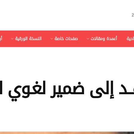
احية
أعمدة ومقالات
صفحات خاصة
النسخة الورقية
أ
قــد إلى ضمير لغـوي ل