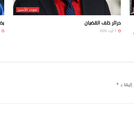
صوت الأسير
حرائر خلف القضبان
بض
7 أوت 2026
7 أوت 26
إليها بـ
*