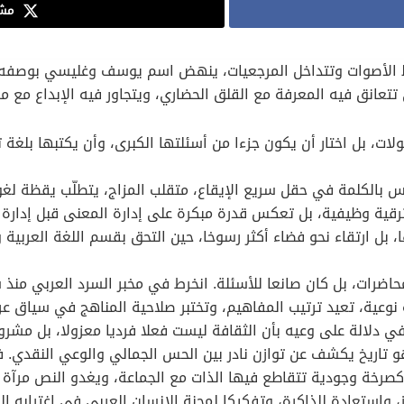
مشا
الأصوات وتتداخل المرجعيات، ينهض اسم يوسف وغليسي بوصفه تجر
 تتعانق فيه المعرفة مع القلق الحضاري، ويتجاور فيه الإبداع مع م
ات، بل اختار أن يكون جزءا من أسئلتها الكبرى، وأن يكتبها بلغة 
 بالكلمة في حقل سريع الإيقاع، متقلب المزاج، يتطلّب يقظة لغو
لا تعني مجرد ترقية وظيفية، بل تعكس قدرة مبكرة على إدارة المعنى قبل إد
 بل ارتقاء نحو فضاء أكثر رسوخا، حين التحق بقسم اللغة العربية و
نوعية، تعيد ترتيب المفاهيم، وتختبر صلاحية المناهج في سياق عر
، في دلالة على وعيه بأن الثقافة ليست فعلا فرديا معزولا، بل م
رخة وجودية تتقاطع فيها الذات مع الجماعة، ويغدو النص مرآة ل