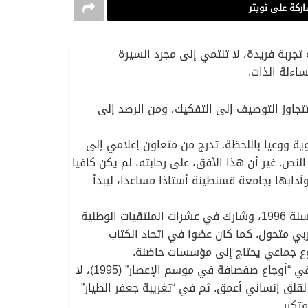
ركة على تويتر
بة فريدة، لا تنتمي إلى مجرد السيرة
ساءلة الذات.
تتجاوز التوصيف إلى التفكيك، ومن الرصد إلى
ية ووعيا باللحظة. تدرج من متعاون إعلامي إلى
ارة النص. غير أن هذا الأفق، على رحابته، لم يكن كافيا
آدابها بجامعة قسنطينة أستاذا مساعدا، ليبدأ
في الجامعة، لم يكن وغليسي مجرد أستاذ يلقي المحاضرات، بل كان صانعا للأسئلة. انخرط في مخبر السرد العربي منذ سنة 1996، وشارك في عشرات الملتقيات الوطنية
بي متحول. كما كان عضوا في اتحاد الكتاب
شروع جماعي يحتاج إلى مؤسسات حاضنة.
أما تجربته الإبداعية، فقد بدأت شعرا سنة 1987، وهو تاريخ يكشف عن توازن نادر بين الحس الجمالي والوعي النقدي. في “أوجاع صفصافة في موسم الإعصار” (1995)، لا
قلق إنساني أعمق. ثم في “تغريبة جعفر الطيار”