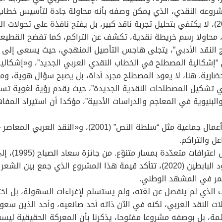
شروعه النقدي، الذي يمكن وصفه بأنه محاولة جادة لتأسيس خطاب 
دراسته “الخطاب النقدي عند عبد الملك مرتاض” (2002)، لا يكتفي بتحليل تجربة ناقد كبير، بل ي
د، محاولا رسم خريطة نقدية، تكشف عن التراكم، كما تفضح القطيعة
ج النقد الأدبي”، يتجلى هاجس التأصيل المنهجي، حيث يسعى إلى
إشكالية المصطلح في الخطاب النقدي العربي الجديد”، و«إشكالية 
رية. هنا، لا يعود المصطلح مجرد أداة، بل يصبح سؤال هوية، ومجال
شكيل المصطلحات النقدية الجديدة”، حيث يقدم رؤية لغوية تستند إ
والبنيوية في المعاجم والدراسات الأدبية”، مؤكدا أن استيراد الم
عل والتراكم.
زايد للكتاب (2009)، وجائزة مؤسسة عبد العزيز سعود البابطين (2020)، تتأكد قيمة ه
تمر في المشهد الوطني.
الذي لم ينفصل عن لغته، ولم يستسلم لإغراءات السهولة، بل اختا
ت النقد العربي، لكنه في الآن ذاته أحد صانعيه، وأحد الذين سعوا 
مة، بل بوصفه مشروعا مفتوحا، يذكرنا بأن المعركة الحقيقية ل