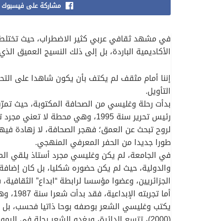
مشاركة على فيسبوك
في مشهد ثقافي عربي كثير الاضطراب، حيث تختلط 
الأكاديمية الباردة، بل إلى ذلك النسيج العميق الذي
إننا أمام مثقف لم يكتف بأن يكون شاهدا على التحول
التأويل.
بدأت رحلة وغليسي من الصحافة المكتوبة، حيث تمرّس
رئيس تحرير سنة 1995، وهي محطة 
لروح تبحث عن العمق؛ فهجر الصحافة، لا زهادة فيها،
طورا جديدا من الحفر المعرفي المنهجي.
والدولية، حيث لم يكن حضوره شكليا، بل كان إضافة 
الجزائريين، وعضوا مؤسسا لرابطة “ابداع” الثقافية
يكتب وغليسي الشعر بوصفه بوحا ذاتيا فحسب، بل كص
(2000)، تتسع الدائرة، ويغدو الشعر رحلة في الرموز، واستعادة للذاكرة، وتفكيكا لمحنة الإنسان العربي في اغترابه المتكرر.