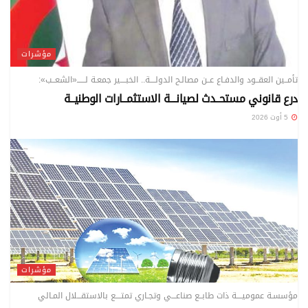
مؤشرات
تأمــين العقــود والدفـاع عــن مصالـح الدولــــة.. الخبــــير جمعـة لــــــ«الشعــب»:
درع قانوني مستحــدث لصيانـــة الاستثمــارات الوطنيــة
5 أوت 2026
مؤشرات
مؤسسـة عموميــــة ذات طابــع صناعـــي وتجـاري تمتــــع بالاستقـــلال المـالي