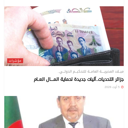
مؤشرات
ميــلاد المديريـــــة العامـــة للتحكيـــم الدولـــي..
جزائر التحديات..آليات جديدة لحماية المــــال العــام
5 أوت 2026