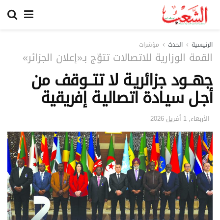
الرئيسية
الحدث
مؤشرات
القمة الوزارية للاتصالات تتوّج بـ«إعلان الجزائر»
جهـــود جزائريـة لا تتـــوقف من
أجـل سيـادة اتصاليـة إفريقية
الأربعاء, 1 أفريل 2026