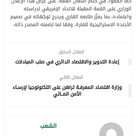
كما اتفقوا، في ختام أشغال القمة، على عرض هذا الإعلان
الوزاري على القمة المقبلة للاتحاد الإفريقي لدراسته
واعتماده، بما يعزّز طابعه القاري ويدرج توجّهاته في صميم
الأجندة الاستراتيجية للقارة، وفقا لما تضمنه المصدر ذاته.
المقال السابق
إعادة التدوير والاقتصاد الدائري في صلب المبادلات
المقال التالي
وزارة اقتصـاد المعرفـة تراهن على التكنولوجيا لإرسـاء
الأمن المــائي
الشعب