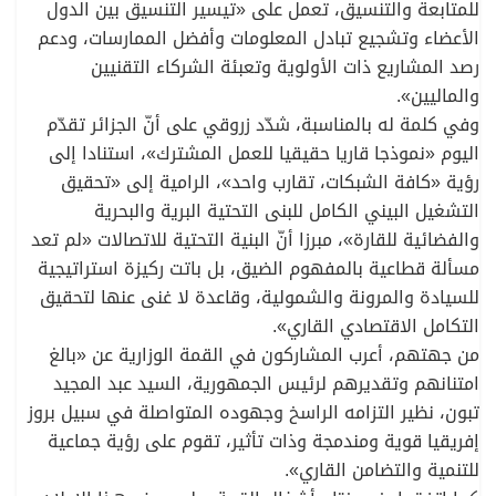
للمتابعة والتنسيق، تعمل على «تيسير التنسيق بين الدول
الأعضاء وتشجيع تبادل المعلومات وأفضل الممارسات، ودعم
رصد المشاريع ذات الأولوية وتعبئة الشركاء التقنيين
والماليين».
وفي كلمة له بالمناسبة، شدّد زروقي على أنّ الجزائر تقدّم
اليوم «نموذجا قاريا حقيقيا للعمل المشترك»، استنادا إلى
رؤية «كافة الشبكات، تقارب واحد»، الرامية إلى «تحقيق
التشغيل البيني الكامل للبنى التحتية البرية والبحرية
والفضائية للقارة»، مبرزا أنّ البنية التحتية للاتصالات «لم تعد
مسألة قطاعية بالمفهوم الضيق، بل باتت ركيزة استراتيجية
للسيادة والمرونة والشمولية، وقاعدة لا غنى عنها لتحقيق
التكامل الاقتصادي القاري».
من جهتهم، أعرب المشاركون في القمة الوزارية عن «بالغ
امتنانهم وتقديرهم لرئيس الجمهورية، السيد عبد المجيد
تبون، نظير التزامه الراسخ وجهوده المتواصلة في سبيل بروز
إفريقيا قوية ومندمجة وذات تأثير، تقوم على رؤية جماعية
للتنمية والتضامن القاري».