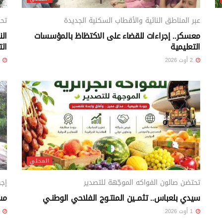
عبر المناطق النائية والأقطاب السكنية الجديدة
تح
معسكر.. إجراءات للقضاء على الاكتظاظ بالمؤسسات
الن
التعليمية
الت
2 أوت 2026
2 أوت 26
المحلي
تحتضن صالون الفواكه الموجّهة للتصدير
إجر
سيدي بلعباس.. تثمــين المنتـوج الفلاحي الوطنـي
مستغان
1 أوت 2026
1 أوت 26