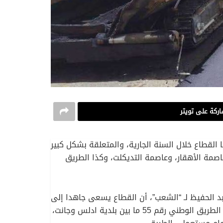
ركة على تويتر
القطاع خلال السنة الجارية، والمتعلقة بشكل كبير
 الوطنية على غرار الطريق الوطني رقم 01 في شقه الرابط بين عاصمة الأهقار، وعاصمة التديكلت، وكذا الطريق
الحفيظ لـ “الشعب”، أن القطاع يسعى جاهدا إلى
تجسيد عدد من المشاريع المرتبطة بشكل مباشر بتحسين الطرق المهمة بالولاية، على غرار إنجاز 100 كلم على مستوى الطريق الوطني رقم 55 ما بين بلدية ادلس وجانت،