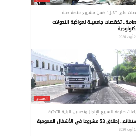
صلت على “لابل” ضمن مشروع منصة صلة
عامـة.. تخصّصات جامعيــة لمواكبة التحولات
كنولوجية
20
المحلي
اءات صارمة لتسريع الإنجاز وتحسين البنية التحتية
م.. إطلاق 53 مشروعا في الأشغال العمومية
20