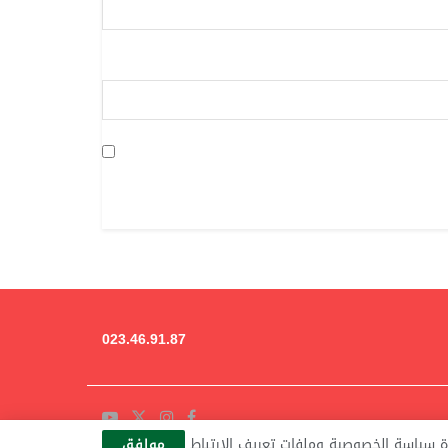
023.46.91.87
ة سياسة الخصوصية وملفات تعريف الارتباط
موافق