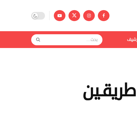
رشيف
ريقـين