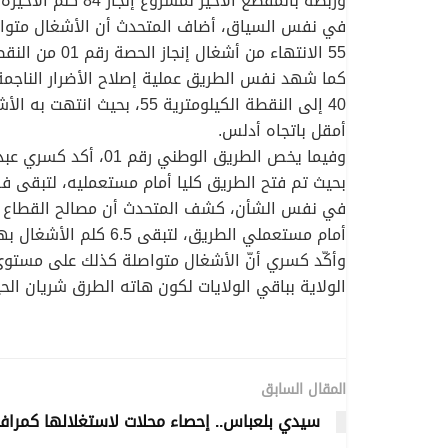
وربطه بالمقطع الأخير لمشروع إنجاز 84 كلم الأخيرة، وعلى هذا الأساس أصبحت 121 كلم معبدة ومتواصلة ومفتوحة أمام مستعملي الطريق.
55 الانتهاء من أشغال إنجاز الحصة رقم 01 من النقطة الكيلومترية 100 إلى 121 على مسافة 21 كلم، في انتظار وضع الإشارات الأفقية والعمودية.
أمقل باتجاه أدلس.
بحيث تم فتح الطريق كليا أمام مستعمليه، لتبقى 
أمام مستعملي الطريق، لتبقى 6.5 كلم الأشغال بها متواصلة.
وأكّد كسري أنّ الأشغال متواصلة كذلك على مستوى 
الولاية بباقي الولايات لكون هاته الطرق شريان الحي
المقال السابق
سيدي بلعباس.. إحصاء محلات لاستغلالها كمرا