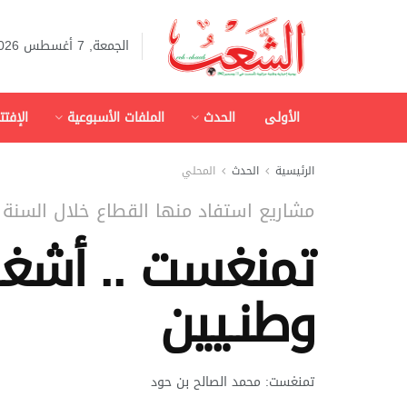
الجمعة, 7 أغسطس 2026
الأولى
الحدث
الملفات الأسبوعية
الإفتت
الرئيسية
الحدث
المحلي
مشاريع استفاد منها القطاع خلال السنة ا
تمنغست .. أشغا
وطنـيين
تمنغست: محمد الصالح بن حود