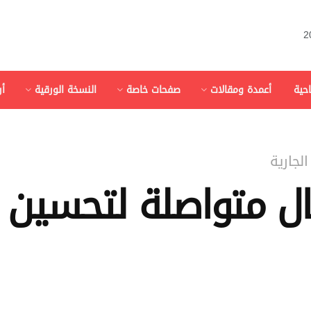
احية
أعمدة ومقالات
صفحات خاصة
النسخة الورقية
أ
لجارية
ل متواصلة لتحسين ط