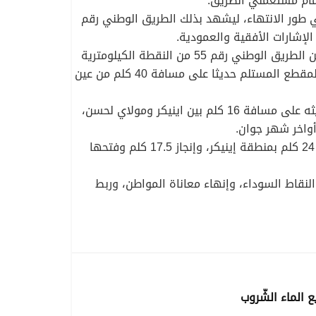
تواصلة لتشمل كذلك الشطر الأخير على مسافة 84 كلم، والذي هو في طور الانتهاء، ليشهد بذلك الطريق الوطني رقم
كما شهد نفس الطريق عملية إصلاح الأضرار الناجمة عن التقلبات الجوية، بتسجيل مشروع متمثل في تكسية 15 كلم من الطريق الوطني رقم 55 من النقطة الكيلومترية
40 إلى النقطة الكيلومترية 55، بحيث انتهت به الأشغال وتم فتحه أمام حركة المرور، حيث يعتبر هذا المقطع امتدادا للمقطع المستلم حديثا على مسافة 40 كلم من عين
وفيما يخص الطريق الوطني رقم 01، أكد كسري عبد الحفيظ أن الأشغال متواصلة عبر العديد من النقاط، من خلال تحديثه على مسافة 16 كلم بين اينيكر ومولاي لحسن،
واخر شهر جوان.
في نفس الشأن، كشف المتحدث أن مصالح القطاع قاموا بمعاينة مشروع تحديث الطريق الوطني رقم 01 على مسافة 24 كلم بمنطقة إينيكر، وإنجاز 17.5 كلم وفتحها
نقاط السوداء، وإنهاء معاناة المواطن، وربط
 الماء الشّروب