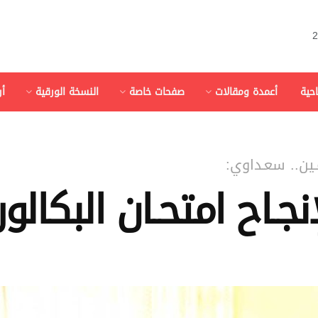
احية
أعمدة ومقالات
صفحات خاصة
النسخة الورقية
أ
مـين.. سعـداوي:
جـاح امتحـان البكالوري