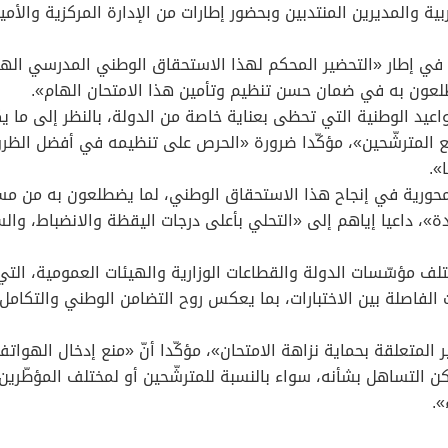
ة والمديرين المنتدبين وبحضور إطارات من الإدارة المركزية والأمي
ج في إطار «التحضير المحكم لهذا الاستحقاق الوطني المدرسي الهام
ضطلعون به في ضمان حسن تنظيم وتأمين هذا الامتحان الهام».
واعيد الوطنية التي تحظى بعناية خاصة من الدولة، بالنظر إلى ما ي
 المترشّحين»، مؤكّدا ضرورة «الحرص على تنظيمه في أفضل الظروف 
قة محورية في إنجاح هذا الاستحقاق الوطني، لما يضطلعون به من مس
ة»، داعيا إياهم إلى «التحلي بأعلى درجات اليقظة والانضباط، وال
لف مؤسّسات الدولة والقطاعات الوزارية والهيئات العمومية، التي
ات الفاصلة بين الاختبارات، بما يعكس روح التضامن الوطني والتكا
المتعلقة بحماية نزاهة الامتحان»، مؤكّدا أنّ «منع إدخال الهواتف
كن التساهل بشأنه، سواء بالنسبة للمترشّحين أو لمختلف المؤطّرين و
».