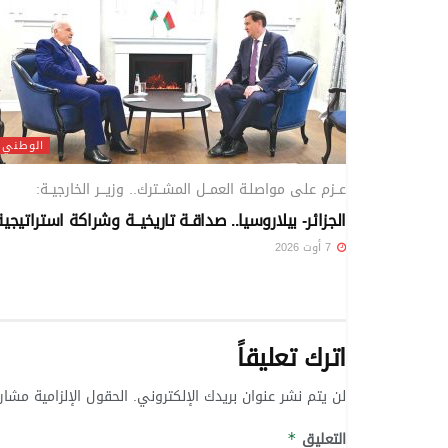
الوطني
عــزم على مواصلـة العمــل المشــترك.. وزيـــر الخارجيــة:
الجزائر- بيلاروسيا.. صداقـة تاريخيــة وشراكة استراتيجية
7 أوت 2026
اترك تعليقاً
لن يتم نشر عنوان بريدك الإلكتروني.
الحقول الإلزامية مشار 
التعليق
*