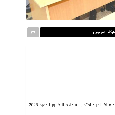
ركة على تويتر
أشرف وزير التربية الوطنية، محمد صغير سعداوي، أمس الأربعاء، على ندوة عبر تقنية التحاضر المرئي عن بعد، مع رؤساء مراكز إجراء امتحان شهادة البكالوريا دورة 2026