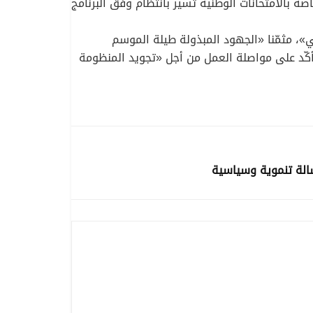
صة بالامتحانات الوطنية تسير بانتظام وفق البرنامج
»، مثمّنا «الجهود المبذولة طيلة الموسم
أكّد على مواصلة العمل من أجل «تجويد المنظومة
الة تنموية وسياسية