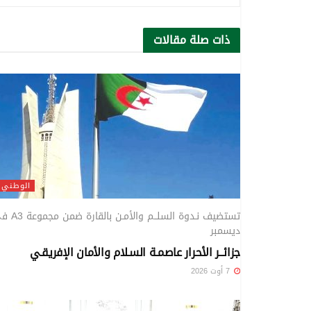
ذات صلة
مقالات
الوطني
تستضيف نـدوة السلــم والأمـن بال
ديسمبر
جزائــر الأحرار عاصمـة السـلام والأمان الإفريقـي
7 أوت 2026