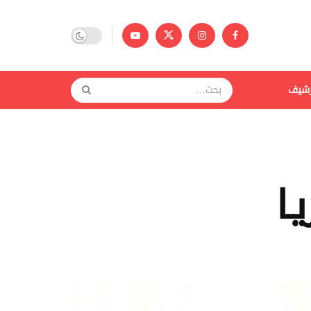
رشيف
ـا