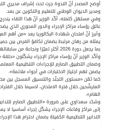
أوضح المصدر أنّ الندوة جرت تحت إشراف مديري التربي
ومدير الديوان الوطني للتعليم والتكوين عن بعد.
وفي مستهل كلمته، أكّد الوزير أنّ هذا اللقاء يندر
عاتق رؤساء مراكز الإجراء والدور المحوري الذي ي
وأبرز أنّ امتحان شهادة البكالوريا يعد «من أهم الم
يمثله من رهان مرتبط بضمان تكافؤ الفرص بين جميع
بما يجعل دورة 2026 أكثر تميّزا ونجاعة من سابقاتها».
وأكّد الوزير أنّ رؤساء مراكز الإجراء يشكّلون «حل
وضمان التطبيق الصارم للإجراءات التنظيمية المعتمد
يضمن لهم اجتياز الاختبارات في أجواء ملائمة».
كما ثمّن «مستوى التجنّد والتنسيق المسجل بين مخت
المترشّحين خلال فترة الامتحان، لاسيما خلال الفتر
الهام».
وشدّد سعداوي على ضرورة «التطبيق الصارم للتدابير 
إلى مراكز وقاعات الإجراء يشكّل إجراء أساسيا لا يم
التدابير التنظيمية الكفيلة بضمان احترام هذا الإجراء