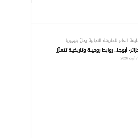
الوطني
ليفة العام للطريقة التجانية يحلّ بنيجيريا
زائر- أبوجـا.. روابط روحيــة وتاريخيـة تتعـزّز
20
الوطني