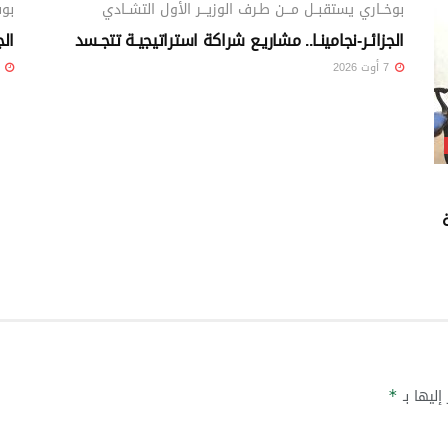
بوخــاري يستقبــل مـــن طـرف الوزيـــر الأول التشــادي
بوف
الجزائـر-نجامينـا.. مشاريـع شراكة استراتيجيـة تتجـسد
الج
7 أوت 2026
7 أوت 26
إليها بـ
*