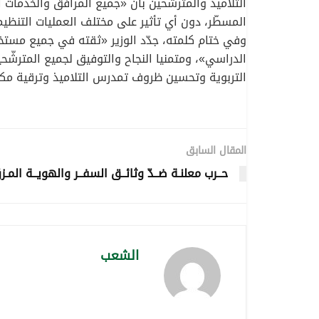
التلاميذ والمترشّحين بأنّ «جميع المرافق والخدمات 
المسطّر، دون أي تأثير على مختلف العمليات التنظيم
وفي ختام كلمته، جدّد الوزير «ثقته في جميع مستخ
الدراسي»، ومتمنيا النجاح والتوفيق لجميع المترشّ
التربوية وتحسين ظروف تمدرس التلاميذ وترقية م
المقال السابق
حــرب معلنـة ضــدّ وثائــق السفــر والهويــة المـزو
الشعب