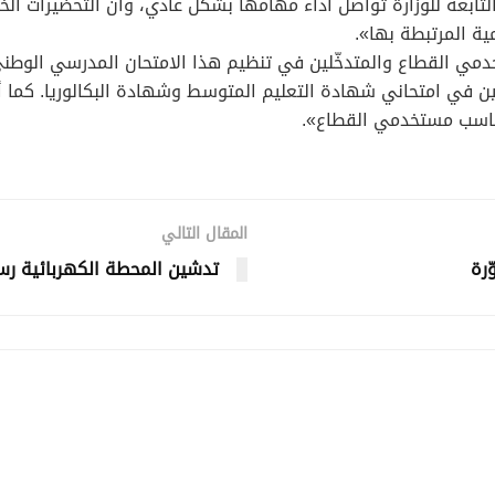
التابعة للوزارة تواصل أداء مهامها بشكل عادي، وأنّ التحضيرات الخا
ية المرتبطة بها».
دمي القطاع والمتدخّلين في تنظيم هذا الامتحان المدرسي الوطني
حين في امتحاني شهادة التعليم المتوسط وشهادة البكالوريا. كما 
كاسب مستخدمي القطاع».
المقال التالي
ّرة
تدشين المحطة الكهربائية رس