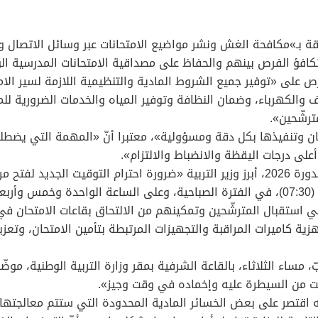
لقة بـ»مكافحة الغش ونشر مواضيع الامتحانات عبر وسائل الاتصال و
كافؤ الفرص بينهم والحفاظ على مصداقية الامتحانات المدرسية ال
حرص على «توفير جميع الشروط المادية والتنظيمية اللازمة لسير ال
ف والكهرباء، وضمان النظافة وتوفير المياه والخدمات الضرورية ل
ترشّحين».
متحان وتنفيذها بكل دقة ومسؤولية»، معتبرا أنّ «المهمة التي يضطل
لى درجات اليقظة والانضباط والالتزام».
وفي سياق التذكير بالمستجدات التنظيمية الخاصة بدورة 2026، أبرز وزير التربية «ضرورة احتر
 في استقبال المترشّحين وتمكينهم من الالتحاق بقاعات الامتحان 
ة كاميرات المراقبة والتجهيزات المرتبطة بتأمين الامتحان، وتعزيز
 مساء الثلاثاء، بالقاعة الشرفية بمقر وزارة التربية الوطنية، موضّ
نت من السيطرة عليه وإخماده في وقت وجيز».
نه اقتصر على بعض الخسائر المادية المحدودة التي ستتم معالجتها ف