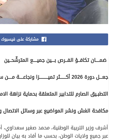
مشاركة على فيسبوك
ضمــــان تكافــؤ الفــرص بـــين جميــــع المترشّحــين
جعـــل دورة 2026 أكــــــثر تميـــــــــزا ونجاعــــة مــــن سابقاتهــا
التطبـيق الصارم للتدابير المتعلقة بحماية نزاهة الا
مكافحة الغش ونشر المواضيع عبر وسائل الاتصال و
عبر جميع ولايات الوطن، بحسب ما أفاد به بيان للوزار