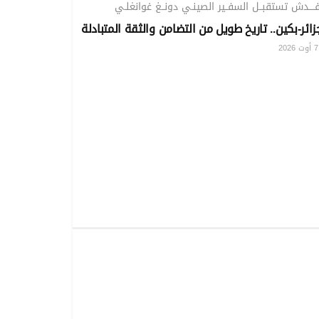
ــــدش تستقبــل السفــير الصينـي دونــغ غوانغلـي
زائر-بكين.. تاريخ طويل من التضامن والثقة المتبادلة
20