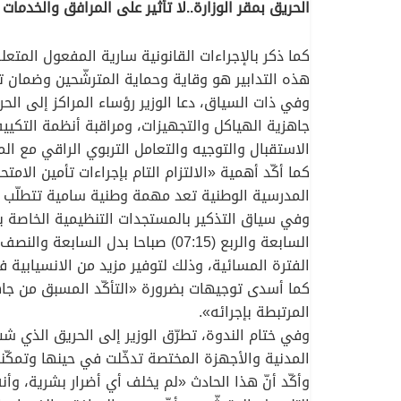
الحريق بمقر الوزارة..لا تأثير على المرافق والخدمات
كما ذكر بالإجراءات القانونية سارية المفعول المتع
هذه التدابير هو وقاية وحماية المترشّحين وضمان ت
وفي ذات السياق، دعا الوزير رؤساء المراكز إلى ال
جاهزية الهياكل والتجهيزات، ومراقبة أنظمة التكيي
الاستقبال والتوجيه والتعامل التربوي الراقي مع الم
كما أكّد أهمية «الالتزام التام بإجراءات تأمين الا
المدرسية الوطنية تعد مهمة وطنية سامية تتطلّب أع
الفترة المسائية، وذلك لتوفير مزيد من الانسيابية
كما أسدى توجيهات بضرورة «التأكّد المسبق من جاهزي
المرتبطة بإجرائه».
وفي ختام الندوة، تطرّق الوزير إلى الحريق الذي شبّ،
المدنية والأجهزة المختصة تدخّلت في حينها وتمكّ
وأكّد أنّ هذا الحادث «لم يخلف أي أضرار بشرية، وأ