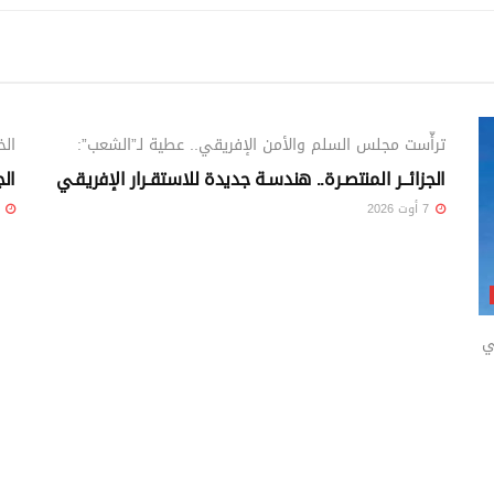
الوطني
ترأّست مجلس السلم والأمن الإفريقي.. عطية لـ”الشعب”:
الخ
الجزائــر المنتصـرة.. هندسـة جديدة للاستقـرار الإفريقـي
الج
7 أوت 2026
7 أوت 26
قارة ضمن مجموعة A3 في
الوطني