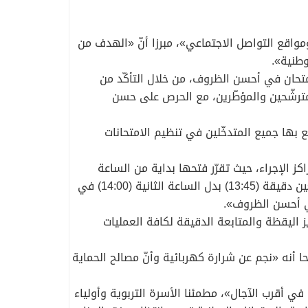
مواقع التواصل الاجتماعي»، مبرزا أنّ «الهدف من
وطنية».
امتحان في أحسن الظروف، من خلال التأكّد من
لمترشّحين والمؤطّرين، مع الحرص على حسن
ع بها جميع المتدخّلين في تنظيم الامتحانات
ام التوقيت الجديد لفتح مراكز الإجراء، حيث تقرّر فتحها بداية من الساعة
السابعة والربع (07:15) صباحا بدل السابعة والنصف (07:30)، في الفترة الصباحية، وعلى الساعة الواحدة وخمس وأربعين دقيقة (13:45) بدل الساعة الثانية (14:00) في
في أحسن الظروف».
 اليقظة والمتابعة الدقيقة لكافة العمليات
حا أنه «نجم عن شرارة كهربائية وأنّ مصالح الحماية
ي أقرب الآجال»، مطمئنا الأسرة التربوية وأولياء