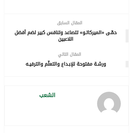
المقال السابق
حمّـى «الميركاتـو» تتصاعد وتنافس كبير لضم أفضل
اللاعبين
المقال التالي
ورشـة مفتوحة للإبـداع والتعلّم والترفيـه
الشعب