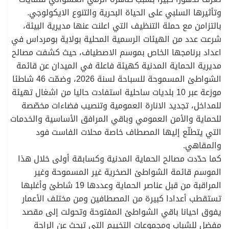
وتأثيرها السلبي على الحياة البحرية والتنوع الايكولوجي.
بالتزامن مع حملة التنظيف التي اعلنت عنها مديرية البيئة،
شرعت عدد من الهيئات الرسمية المحلية بولاية بومرداس في
اعداد برنامجها الخاص بموسم الاصطياف، حيث كشفت مصالح
مديرية الحماية المدنية كهيئة فاعلة في الميدان عن قائمة
الشواطئ المسموحة للسباحة لسنة 2026، وضمّت 46 شاطئا
موزعة عبر 10 بلديات ساحلية استفادت حاليا من اشغال تهيئة
للمداخل، تجديد الانارة العمومية وتنصيب فضاءات مخصّصة
للحماية والأمن العمومي وباقي المرافق الأساسية والخدمات
التي يتطلّع إليها المصطاف خاصة محلات الفاست فود
والمقاهي.
كما حدّدت مصالح الحماية المدنية وكسابقة أولى خلال هذا
الموسم قائمة الشواطئ الصخرية غير المسموحة وغير
المراقبة من قبل عناصر الحماية وعددها 19 شاطئ وأغلبها
تستقطب أعدادا كبيرة من المصطافين ومن مختلف الأعمار
يفوق احيانا باقي الشواطئ المفتوحة وتحولت إلى مقصد
مفضل للشباب ومجموعات التخييم التي تبحث عن الراحة