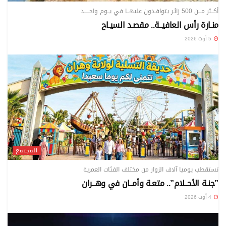
أكــثر مـــن 500 زائـر يتوافـدون عليهــا في يــوم واحـــــد
منـارة رأس العافيــة.. مقصـد السيـاح
5 أوت 2026
المجتمع
تستقطب يوميا آلاف الزوار من مختلف الفئات العمرية
”جنـة الأحــلام”.. متعـة وأمــان في وهــران
4 أوت 2026