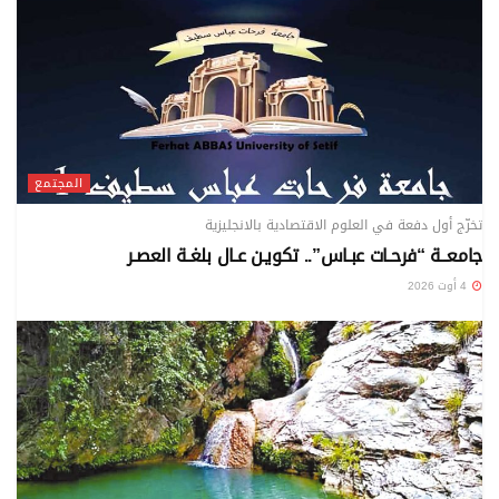
المجتمع
تخرّج أول دفعة في العلوم الاقتصادية بالانجليزية
جامعــة “فرحـات عبـاس”.. تكويـن عـال بلغـة العصـر
4 أوت 2026