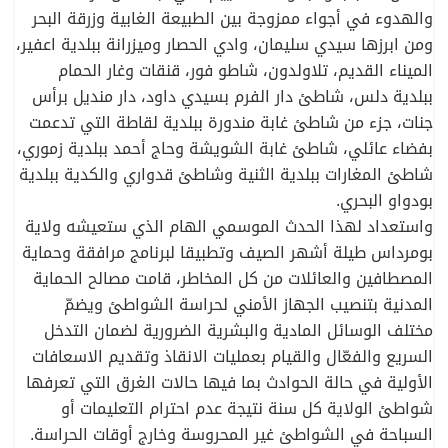
والهدوء في أجواء ممزوجة بين الطبيعة الغابية وزرقة البحر
ومن ابرزها سيدي سليمان، وادي الحصار وميزرانة ببلدية اعفير،
الميناء القديم، تلاولدون، شاطو فور، قنقات وغار الحمام
ببلدية دلس، شاطئ دار الفرم بسيدي داود، دار منديل برأس
جنات، جزء من شاطئ غابة مندورة ببلدية لقاطة التي تدعمت
بفضاء عائلي، شاطئ غابة الشويشة وحاج أحمد ببلدية زموري،
شاطئ المغارات ببلدية الثنية وشاطئ قدواري والكدية ببلدية
بودواو البحري.
واستعداد لهذا الحدث الموسمي الهام الذي ستعيشه ولاية
بومرداس طيلة أشهر الصيف وتطبيقا لبرنامج مرافقة وحماية
المصطافين والعائلات من كل المخاطر، قامت مصالح الحماية
المدنية بتنصيب الجهاز الأمني لحراسة الشواطئ ويضمّ
مختلف الوسائل المادية والبشرية الضرورية لضمان التدخل
السريع والفعّال والقيام بعمليات الانقاذ وتقديم الاسعافات
الأولية في حالة الحوادث بما فيها حالات الغرق التي تعرفها
شواطئ الولاية كل سنة نتيجة عدم احترام التعليمات أو
السباحة في الشواطئ غير المحروسة وخارج أوقات الحراسة.