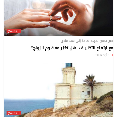
المجتمع
حين تصبح المودة بحاجة إلى سند مادي
مع ارتفـاع التكاليــف.. هـل تغيّـر مفهــوم الـزواج؟
5 أوت 2026
المجتمع