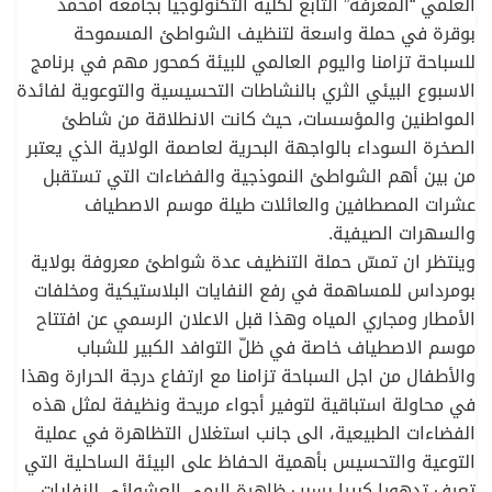
العلمي “المعرفة” التابع لكلية التكنولوجيا بجامعة امحمد
بوقرة في حملة واسعة لتنظيف الشواطئ المسموحة
للسباحة تزامنا واليوم العالمي للبيئة كمحور مهم في برنامج
الاسبوع البيئي الثري بالنشاطات التحسيسية والتوعوية لفائدة
المواطنين والمؤسسات، حيث كانت الانطلاقة من شاطئ
الصخرة السوداء بالواجهة البحرية لعاصمة الولاية الذي يعتبر
من بين أهم الشواطئ النموذجية والفضاءات التي تستقبل
عشرات المصطافين والعائلات طيلة موسم الاصطياف
والسهرات الصيفية.
وينتظر ان تمسّ حملة التنظيف عدة شواطئ معروفة بولاية
بومرداس للمساهمة في رفع النفايات البلاستيكية ومخلفات
الأمطار ومجاري المياه وهذا قبل الاعلان الرسمي عن افتتاح
موسم الاصطياف خاصة في ظلّ التوافد الكبير للشباب
والأطفال من اجل السباحة تزامنا مع ارتفاع درجة الحرارة وهذا
في محاولة استباقية لتوفير أجواء مريحة ونظيفة لمثل هذه
الفضاءات الطبيعية، الى جانب استغلال التظاهرة في عملية
التوعية والتحسيس بأهمية الحفاظ على البيئة الساحلية التي
تعرف تدهورا كبيرا بسبب ظاهرة الرمي العشوائي للنفايات