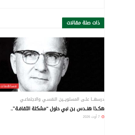
ذات صلة
مقالات
مساهمات
درسهـــا علـى المستويـــين النفسـي والاجتماعـي
هكـذا هنــدس بـن نبي حلول “مشكلة الثقافـة”..
7 أوت 2026