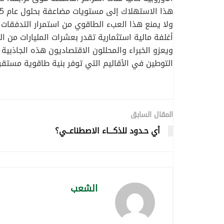
هذا الاستهلاك إلى مستويات مضاعفة بحلول عام 2035 نتيجة تسارع نمو قطاع الحوسبة الفائقة والذكاء الاصطناعي.
​ولا يمنع هذا العبء الطاقوي من استمرار التدفقات 
أغلفة مالية استثمارية تقدر بعشرات المليارات من ا
ويعزو الخبراء والمحللون الاقتصاديون هذه الجاذبية
التوطين في الأقاليم التي توفر بنية طاقوية مستق
المقال السابق
أي حـدود للذكـــاء الاصطناعــي؟
الشعب