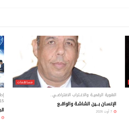
مساهمات
الهوية الرقميــة والاغــتراب الافتراضــي..
15
الإنسـان بـــين الشاشـة والواقــع
ال
7 أوت 2026
5 أوت 26