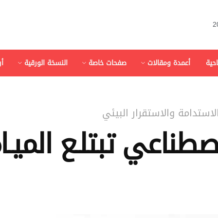
احية
أعمدة ومقالات
صفحات خاصة
النسخة الورقية
أ
لاستدامة والاستقرار البيئي
طناعي تبتلـع الميـاه 