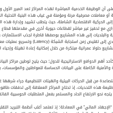
ة على أن الوظيفة الخدمية المباشرة لهذه المراكز تعد المبرر الأو
ية أو معاملات مصرفية مرنة ومؤمنة في غياب هذه البنية التحتية الص
د إلى الحركية الاقتصادية الشاملة، حيث يتطلب تشييد وإدارة هذه
وازي مع تحفيز غير مباشر لقطاعات حيوية أخرى في مقدمتها قطاع الب
مية والبلديات إلى هذه المشاريع بوصفها قاطرة لجذب الاستثمارات 
نطاق جغرافي قريب من المستخدمين والشركات، يؤد
ريع حلولا عمرانية مبتكرة من خلال إمكانية إعادة تهيئة وإحياء 
كأحد أهم الدوافع الاستراتيجية للدول؛ حيث يتيح توطين مراكز البيا
والأمنية الكاملة على البيانات الحساسة للمواطنين والمؤسسات، بعي
 ومتصاعدة من قِبل الحركات البيئية والهيئات التنظيمية جراء شرهها
يعة هذه التحديات، إذ تحتاج المراكز العملاقة إلى تدفقات طاقوي
جه نحو الارتفاع الحاد والمستمر بفعل المتطلبات الحوسبية الفائ
“الإجهاد المائي” في المعادلة؛ إذ تعتمد أغلب أنظمة التبريد الت