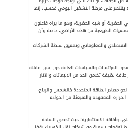
ا من الجفاف، أو تلك التي تواجه موجات حرارة
لا يقتصر على مرحلة التشغيل اليومي فحسب، إنما
 الحضرية أو شبه الحضرية، وهو ما يراه فاعلون
محميات الطبيعية من هذه الأراضي، خاصة وأن
ذ الاقتصادي والمعلوماتي وتعميق سلطة الشركات
تتمحور المؤتمرات والسياسات العامة حول سبل عقلنة
طاقة نظيفة تضمن الحد من الانبعاثات والآثار
 نحو مصادر الطاقة المتجددة كالشمس والرياح،
 الحرارة المفقودة والمنبعثة من الخوادم
قبلي، وآفاقه الاستثمارية؛ حيث تحصي الساحة
وسط توقعات رسمية من شركات نقل الكهرباء بقفز