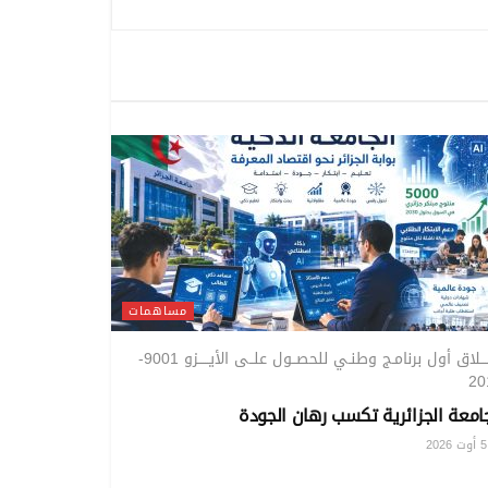
مساهمات
إطـــلاق أول برنامـج وطنـي للحصــول علــى الأيـــــزو 9001-
20
جامعة الجزائرية تكسب رهان الجودة
20