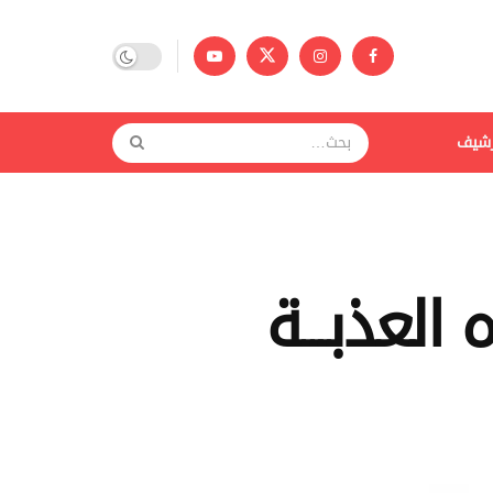
رشيف
العذبـــة