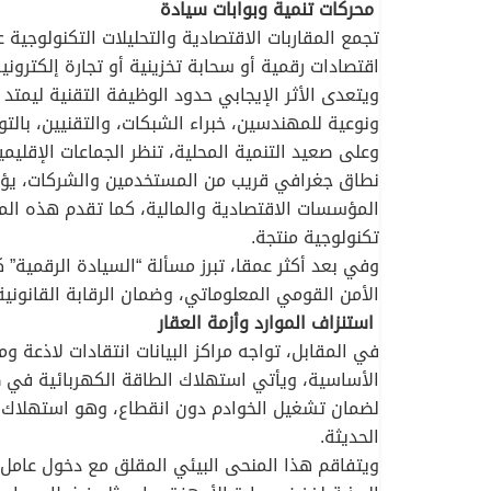
​ محركات تنمية وبوابات سيادة
​تجمع المقاربات الاقتصادية والتحليلات التكنولوجي
اقتصادات رقمية أو سحابة تخزينية أو تجارة إلكترون
ويتعدى الأثر الإيجابي حدود الوظيفة التقنية ليمت
ونوعية للمهندسين، خبراء الشبكات، والتقنيين، بالت
​وعلى صعيد التنمية المحلية، تنظر الجماعات الإقلي
المؤسسات الاقتصادية والمالية، كما تقدم هذه المشا
تكنولوجية منتجة.
​وفي بعد أكثر عمقا، تبرز مسألة “السيادة الرقمية” 
الأمن القومي المعلوماتي، وضمان الرقابة القانونية 
​ استنزاف الموارد وأزمة العقار
​في المقابل، تواجه مراكز البيانات انتقادات لاذعة
الأساسية، ويأتي استهلاك الطاقة الكهربائية في طل
لضمان تشغيل الخوادم دون انقطاع، وهو استهلاك يت
الحديثة.
​ويتفاقم هذا المنحى البيئي المقلق مع دخول عامل 