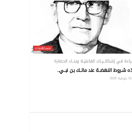
مساهمات
ــراءة في إشكالـــيــات الفاعليــة وبنـــاء الحضارة
 شـروط النهضــة عند مالــك بـن نبــي..
202