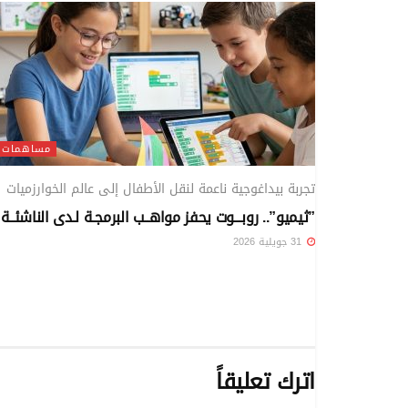
مساهمات
تجربة بيداغوجية ناعمة لنقل الأطفال إلى عالم الخوارزميات
”ثيميو”.. روبـــوت يحفز مواهــب البرمجـة لـدى الناشئــة
31 جويلية 2026
اترك تعليقاً