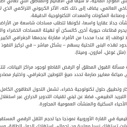
 الموارد المائية، لا سيما في الأقاليم والمناطق التي تعاني أصل
اخي العالمي، يضاف إلى ذلك كله، الأثر الكربوني التراكمي الذي 
ت وصناعة المكونات والمعدات التكنولوجية الدقيقة.
نشآت جدلا عقاريا واسعا، لكونها تتطلب مساحات شاسعة من الأراضي
حرم قطاعات حيوية أخرى كالسكن أو تهيئة المساحات الخضراء وال
 توظف إلا عددا محددا من الأفراد مقارنة بحجمها الجغرافي الكبير.
حدود لهذه البنى التحتية يسهم – بشكل مباشر – في تركيز النفو
مثل غوغل، أمازون، وميتا).
ية مسألة القبول المطلق أو الرفض القاطع لوجود مراكز البيانات، ل
 صياغة معايير صارمة تحدد صيغ التوطين الجغرافي، واختيار مصادر 
تكار وتطبيق حلول تكنولوجية خضراء، تشمل التحول الطاقوي الكامل
تبريد الطبيعي، فضلا عن تبني تقنيات التدوير الحراري عبر استغلال
أحياء السكنية والمنشآت العمومية المجاورة.
ظيمية في القارة الأوروبية نموذجا حيا لحجم الثقل الرقمي المست
ا، صارت تستهلك نسبا معتبرة من إجمالي استهلاك الدول للطاقة، 