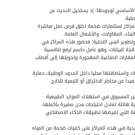
ل والأساسي لوجودها؛ إذ يستحيل الحديث عن
لبة.
 المراكز استثمارات ضخمة تخلق فرص عمل مباشرة
ناء، المقاولات، والأشغال العامة.
وتطوير البنى التحتية؛ فحضور هذه المراكز في
ي إلى تقليص زمن استجابة الشبكة (Latency) وتسريع عمليات معالجة البيانات، وهو عامل حاسم لرفع تنافسية
العقارات الصناعية المهجورة وتحويلها إلى أقطاب
نات واستضافتها محليا داخل الحدود الوطنية، حماية
دا عن مخاطر الاختراق أو التبعية للخارج.
 غير المسبوق في استهلاك الموارد الطبيعية
ة هائلة تعادل احتياجات مدن صغيرة بأكملها،
قة التي تفرضها تطبيقات الذكاء الاصطناعي
قليدية في هذه المراكز على كميات ضخمة من المياه