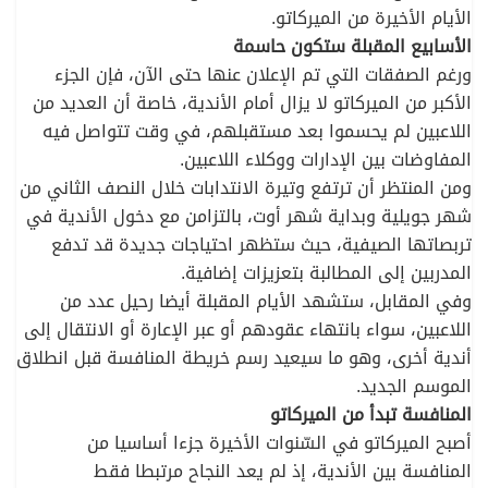
الأيام الأخيرة من الميركاتو.
الأسابيع المقبلة ستكون حاسمة
ورغم الصفقات التي تم الإعلان عنها حتى الآن، فإن الجزء
الأكبر من الميركاتو لا يزال أمام الأندية، خاصة أن العديد من
اللاعبين لم يحسموا بعد مستقبلهم، في وقت تتواصل فيه
المفاوضات بين الإدارات ووكلاء اللاعبين.
ومن المنتظر أن ترتفع وتيرة الانتدابات خلال النصف الثاني من
شهر جويلية وبداية شهر أوت، بالتزامن مع دخول الأندية في
تربصاتها الصيفية، حيث ستظهر احتياجات جديدة قد تدفع
المدربين إلى المطالبة بتعزيزات إضافية.
وفي المقابل، ستشهد الأيام المقبلة أيضا رحيل عدد من
اللاعبين، سواء بانتهاء عقودهم أو عبر الإعارة أو الانتقال إلى
أندية أخرى، وهو ما سيعيد رسم خريطة المنافسة قبل انطلاق
الموسم الجديد.
المنافسة تبدأ من الميركاتو
أصبح الميركاتو في السّنوات الأخيرة جزءا أساسيا من
المنافسة بين الأندية، إذ لم يعد النجاح مرتبطا فقط