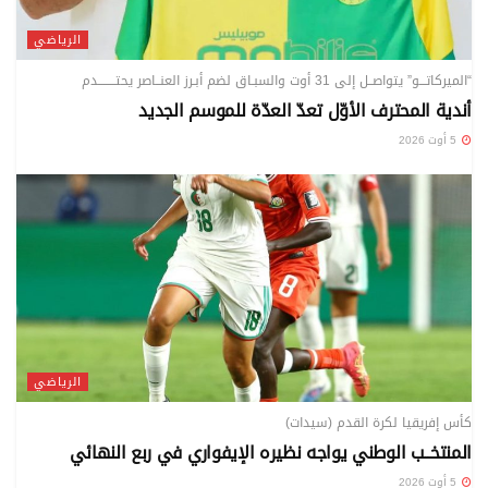
الرياضي
“الميركاتـــو” يتواصــل إلى 31 أوت والسبـاق لضم أبـرز العنــاصر يحتــــــــدم
أندية المحترف الأوّل تعدّ العدّة للموسم الجديد
5 أوت 2026
الرياضي
كأس إفريقيا لكرة القدم (سيدات)
المنتخــب الوطني يواجه نظيره الإيفواري في ربع النهائي
5 أوت 2026