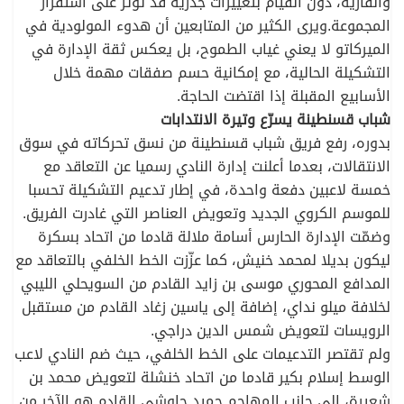
والقارية، دون القيام بتغييرات جذرية قد تؤثر على استقرار
المجموعة.ويرى الكثير من المتابعين أن هدوء المولودية في
الميركاتو لا يعني غياب الطموح، بل يعكس ثقة الإدارة في
التشكيلة الحالية، مع إمكانية حسم صفقات مهمة خلال
الأسابيع المقبلة إذا اقتضت الحاجة.
شباب قسنطينة يسرّع وتيرة الانتدابات
بدوره، رفع فريق شباب قسنطينة من نسق تحركاته في سوق
الانتقالات، بعدما أعلنت إدارة النادي رسميا عن التعاقد مع
خمسة لاعبين دفعة واحدة، في إطار تدعيم التشكيلة تحسبا
للموسم الكروي الجديد وتعويض العناصر التي غادرت الفريق.
وضمّت الإدارة الحارس أسامة ملالة قادما من اتحاد بسكرة
ليكون بديلا لمحمد خنيش، كما عزّزت الخط الخلفي بالتعاقد مع
المدافع المحوري موسى بن زايد القادم من السويحلي الليبي
لخلافة ميلو نداي، إضافة إلى ياسين زغاد القادم من مستقبل
الرويسات لتعويض شمس الدين دراجي.
ولم تقتصر التدعيمات على الخط الخلفي، حيث ضم النادي لاعب
الوسط إسلام بكير قادما من اتحاد خنشلة لتعويض محمد بن
شعيرة، إلى جانب المهاجم حميد جاوشي القادم هو الآخر من