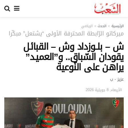
الرئيسية
الحدث
الرياضي
ميركاتو الرّابطة المحترفة الأولى “يشتعل” مبكّرا
ش – بلــوزداد وش – القبائـل
يقودان السّباق.. و”العميـد”
يراهـن على النّوعية
عزيز - ب
الأربعاء, 8 جويلية 2026