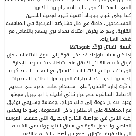
الفني الوقت الكافي لخلق الانسجام بين اللاعبين.
كما يولي شباب بلوزداد أهمية كبيرة لنوعية اللاعبين
المستقدمين، خاصة في ظل مشاركته المرتقبة في المنافسة
القارية، وهو ما يفرض امتلاك تعداد ثري يسمح بالتعامل مع
ضغط المباريات.
شبيبة القبائل تؤكّد طموحاتها
إذا كان شباب بلوزداد قد دخل بقوة إلى سوق الانتقالات، فإن
فريق شبيبة القبائل لا يقل عنه نشاطا، حيث سارعت الإدارة
إلى تنفيذ برنامج الانتدابات بالتنسيق مع المدرب الجديد كريم
بلحوسين الذي حدد احتياجات الفريق قبل انطلاق التحضيرات.
وركّزت إدارة “الكناري” على استقدام عناصر قادرة على تقديم
الإضافة المباشرة على غرار ثنائي أتلتيك بارادو جبريل سوكو
وعبد الله بن دومة إلى جانب مرباح، بوعمامة وشريفي توفيق،
مع المحافظة على الاستقرار داخل المجموعة، وهو ما يعكس
رغبة النادي في مواصلة النتائج الإيجابية التي حققها الموسم
الماضي والدخول بقوة في سباق التتويج.وتسعى الشبيبة
إلى بناء فريق متوازن يجمع بين أصحاب الخبرة واللاعبين