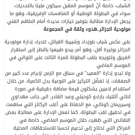
الشباب، خاصة أنّ الموسم المقبل سيكون مليئا بالتحديات،
سواء في البطولة الوطنية أو المنافسات الإفريقية، وهو ما
يجعل الإدارة مطالبة بتوفير خيارات عديدة أمام الطاقم الفني.
مولودية الجزائر..هدوء وثقة في المجموعة
على عكس شباب بلوزداد وشبيبة القبائل، تتحرك إدارة مولودية
الجزائر بوتيرة أقل، وهو أمر يبدو طبيعيا بالنظر إلى استقرار
الفريق وتتويجه بلقب البطولة للمرة الثالث على التوالي في
الموسم الماضي.
ولا تبدو إدارة “العميد” في سباق مع الزمن لإبرام عدد كبير من
الصفقات، إذ تفضّل التركيز على النوعية بدل الكمية، من خلال
استقدام لاعبين يشكلون قيمة مضافة حقيقية في صورة
ثنائي أتلتيك بارادو كوحيلي وعبد القادر، الى جانب مهداوي
وسيريمان كوناتي، مع الحفاظ على أغلب الركائز التي ساهمت
في تحقيق لقب البطولة، كما تعمل الإدارة على معالجة بعض
النقائص التي ظهرت خلال الموسم الماضي، خاصة في
المراكز التي تحتاج إلى تدعيم تحسبا للاستحقاقات المحلية