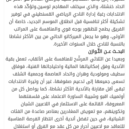
اتحاد خنشلة، والذي سيخلف المهاجم توسين.وتؤكّد هذه
الانتدابات رغبة إدارة النادي الرياضي القسنطيني في توفير
تشكيلة أكثر تنافسية قبل انطلاق الموسم الجديد، خاصة أن
الفريق يطمح للظهور بوجه قوي والمنافسة على المراتب
الأولى، وهو ما يجعل الميركاتو الحالي من بين الأكثر نشاطا
بالنسبة للنادي خلال السنوات الأخيرة.
البحــث عــن التّـوازن
وبعيدا عن الثلاثي المرشّح للمنافسة على الألقاب، تعمل بقية
الأندية وفق إمكانياتها المالية واحتياجاتها الفنية، فوفاق
سطيف ومولودية وهران واتحاد العاصمة وجمعية الشلف
تسعى جميعها إلى تدعيم صفوفها، غير أن وتيرة الانتدابات
تبقى أقل مقارنة بالأندية الأكثر نشاطا، كما يواصل كل من
أولمبيك اقبو وشبيبة الساورة الاعتماد على فلسفتهما
المعروفة، القائمة على الاستثمار في اللاعبين الشبان
وتكوينهم، مع تعويض المغادرين بعناصر صاعدة من الفئات
الشبانية، في حين تفضل أندية أخرى انتظار الفرصة المناسبة
للتعاقد مع لاعبين أحرار من كل عقد مع الفرق أو استغلال