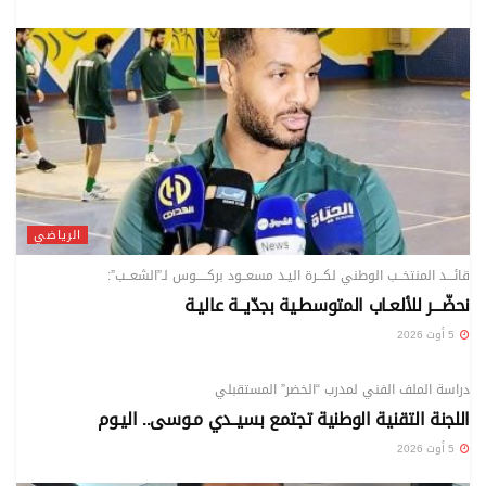
الرياضي
قائـــد المنتخــب الوطني لكـــرة اليـد مسعــود بركـــــوس لـ”الشعــب”:
نحضّـــر للألعـاب المتوسطـية بجدّيــة عاليـة
5 أوت 2026
الرياضي
دراسة الملف الفني لمدرب “الخضر” المستقبلي
اللجنة التقنية الوطنية تجتمع بسيــدي مـوسى.. اليـوم
5 أوت 2026