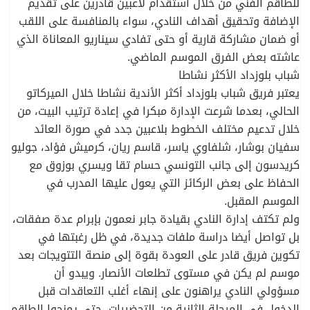
للطاقم الفني من خلال استقدام لاعبين قادرين على تقديم
الإضافة وتحقيق أهداف النادي، سواء بالمنافسة على اللقب
أو ضمان مشاركة قارية أو حتى تفادي سيناريو المعاناة الذي
عاشته بعض الفرق الموسم الماضي.
شباب بلوزداد الأكثر نشاطا
يعتبر فريق شباب بلوزداد أكثر الأندية نشاطا خلال الميركاتو
الحالي، بعدما شرعت الإدارة مبكرا في إعادة ترتيب البيت، من
خلال تدعيم مختلف الخطوط بلاعبين جدد في صورة العائد
سفيان بوشار، شلفاوي ياسر، قاسم ريان، كرميش فؤاد، جوليو
كريدسون إلى جانب التونسي حسام تقا ويسري بوزوق مع
الحفاظ على بعض الركائز التي يعول عليها المدرب في
الموسم المقبل.
ولم تكتف إدارة النادي بقيادة جابر نعمون بإبرام عدة صفقات،
بل تواصل أيضا دراسة ملفات جديدة، في ظل رغبتها في
تكوين فريق قادر على العودة بقوة إلى منصة التتويجات بعد
موسم لم يكن في مستوى تطلعات الأنصار. ويبدو أن
مسؤولي النادي يراهنون على إنهاء أغلب التعاقدات قبل
الدخول في المرحلة الثانية من التحضيرات، حتى يمنحوا الطاقم