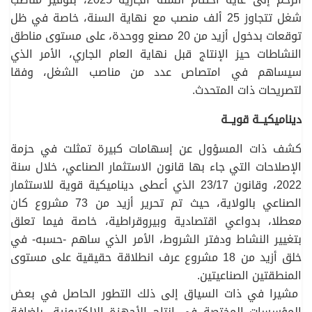
شغل تتجاوز 25 ألف منصب مع نهاية السنة، خاصة في ظل
توقعات بدخول أزيد من 20 مصنع ووحدة، على مستوى مناطق
النشاطات حيز الإنتاج قبل نهاية العام الجاري، الأمر الذي
سيساهم في امتصاص عدد من مناصب الشغل، وفقا
لتصريحات ذات المتحدث.
ديناميكيــة قويــة
كشف ذات المسؤول عن إسهامات كبيرة تمثلت في حزمة
الإصلاحات التي جاء بها قانون الاستثمار الصناعي، خلال سنة
2022، وقانون 23/17 الذي أعطى ديناميكية قوية للاستثمار
الصناعي بالولاية، حيث تم تحرير أزيد من 73 مشروع كان
معطلا، بدواعي اقتصادية وبيروقراطية، خاصة فيما تعلق
بتغيير النشاط ودفتر الشروط، الأمر الذي ساهم -حسبه- في
خلق أزيد من 18 مشروع عرف انطلاقة حقيقية على مستوى
المنطقتين الصناعيتين.
مشيرا في ذات السياق إلى ذلك التطور الحاصل في بعض
المؤسسات المختصة في إنتاج الأجهزة الالكترونية، بإضافة