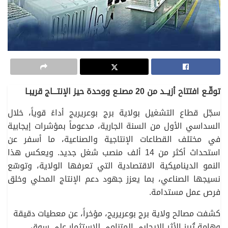
توقّـع افتتاح أزيــد من 20 مصنـع ووحدة حيز الإنتـــاج قريبـا
سجّل قطاع التشغيل بولاية برج بوعريريج أداءً قوياً، خلال
السداسي الأول من السنة الجارية، مدعوماً بمؤشرات إيجابية
في مختلف القطاعات الإنتاجية والصناعية، ما أسفر عن
استحداث أكثر من 14 ألف منصب شغل جديد. ويعكس هذا
النمو الديناميكية الاقتصادية التي تعرفها الولاية، وتوسّع
نسيجها الصناعي، بما يعزز جهود دعم الإنتاج المحلي وخلق
فرص عمل مستدامة.
كشفت مصالح ولاية برج بوعريريج، مؤخراً، عن معطيات دقيقة
وهامة تُبرز الأثر الإيجابي المتنامي للاستثمار على سوق