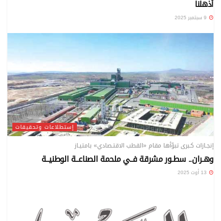
أذهلنا
9 سبتمبر 2025
إستطلاعات وتحقيقات
إنجـازات كـبرى تبوّأها مقام «القطب الاقتـصادي» بامتيـاز
وهـران.. سطـور مشرقة فــي ملحمة الصناعــة الوطنيــة
13 أوت 2025