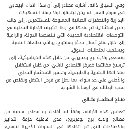
وفي السياق ذاته، أشارت مصادر إلى أن هذا الأداء الإيجابي
في سوق العمل لم يكن ليتحقق لولا جملة التسهيلات
الإدارية والتحفيزات الجبائية الممنوحة للمستثمرين، إلى جانب
رخص استثنائية تم منحها في إطار تكييف الإدارة المحلية مع
التوجهات الاقتصادية الجديدة التي تنتهجها الدولة، والرامية
إلى خلق مناخ أعمال محفّز ومفتوح، يواكب تطلعات التنمية
ويستجيب لمتطلبات السوق.
وتسعى ولاية برج بوعريريج، من خلال هذه الديناميكية، إلى
ترسيخ مكانتها كمركز اقتصادي ناشئ، من خلال استغلال
مقدراتها البشرية والطبيعية، وتحفيز الاستثمار المحلي
والأجنبي على حد سواء، بما يعزز من فرص الشغل ويقلص من
نسب البطالة في أوساط الشباب.
منــاخ استثمــار مثــالي
تعكس هذه الأرقام، وفقاً لما أفادت به مصادر رسمية من
مصالح ولاية برج بوعريريج، مدى فاعلية حزمة التدابير
والإصلاحات التي تم اتخاذها في السنوات الأخيرة لتوسيع