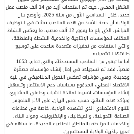
الشغل المحلي، حيث تم استحداث أزيد من 14 ألف منصب عمل
جديد، خلال السداسي الأول من سنة 2025. وأوضح بيان
الولاية أن حصة الأسد من هذه المناصب تمثلت في التوظيف
المباشر، الذي بلغ ما يفوق 12 ألف منصب، ما يعكس النشاط
المكثف للمؤسسات الإنتاجية والخدمية النشطة بالمنطقة،
والتي استفادت من تحفيزات متعددة ساعدت على توسيع
طاقتها التشغيلية.
أما ما تبقى من المناصب المستحدثة، والتي تقارب 1653
منصباً، فقد تم تسجيلها في إطار إنشاء مؤسسات مصغّرة
وجديدة، وهي مؤشرات تعكس التحول الديناميكي في بنية
الاقتصاد المحلي، المدفوع بسياسات دعم الاستثمار وتسهيل
إنشاء المؤسسات، لاسيما لفائدة الشباب وحاملي المشاريع.
وتؤكد هذه النتائج، حسب نفس البيان، على الأثر الملموس
للتنوع الاقتصادي الذي تشهده الولاية، خاصة في قطاعات
الصناعة التحويلية، والميكانيك، والإلكترونيك، ومواد البناء،
والخدمات المرتبطة بالمناطق الصناعية الجديدة، ما ساهم في
تعزيز جاذبية الولاية للمستثمرين.