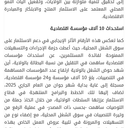
إلى تحقيق تنمية متوازنة بين الولايات، وتفعيل آليات النمو
المحلي المعتمد على الاستثمار المنتج والابتكار والمبادرة
الاقتصادية.
استحـداث 10 آلاف مؤسسـة اقتصاديـة
كما تعكس هذه الأرقام الأثر الإيجابي في دعم الاستثمار على
سوق الشغل المحلية، حيث أعطت حزمة الإجراءات والتسهيلات
الممنوحة لفائدة المستثمرين، عن استحداث مؤسسات
اقتصادية ساهمت في التقليل من نسبة البطالة بالولاية، أين
شهد حوض الشغل بالولاية ارتفاع عدد المؤسسات المساهمة
في التنصيبات، بلغ 10 آلاف مؤسسة و24 مؤسسة اقتصادية،
مسجلة إلى غاية بداية شهر جوان من العام الجاري 2025،
تضاف إليها تلك الخطط والبرامج المنتهجة في قطاع
الاستثمار عززتها السلطات الولائية، من خلال اتخاذ جملة من
التوصيات ساهمت -بحسب ذات المصدر- في عملية الرفع من
وتيرة التنصيبات في سوق الشغل المحلية، مع إضفاء نوع من
التسهيلات والمرونة في تلبية عروض العمل الخاص بهذه