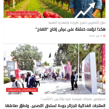
إستطلاعات وتحقيقات
تنوّع التّضاريس امتزج بالإرادة والمقدرة التقنية
هكذا تربّعت خنشلة على عرش إنتاج “التفاح”
8 ماي 2026
إستطلاعات وتحقيقات
مسؤولون بشركات إفريقيـة بارزة يؤكّـدون لـ”الشّعـب”:
المنتجات الغذائية للجزائر جودة تستحق التصدير.. وتطوّر صناعتها