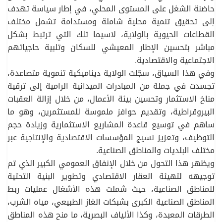
حاضنة الشغل على المستوى المحلي، في إطار سياسة تهدف
إلى تحقيق تنمية محلية شاملة ومستدامة تشمل مختلف
القطاعات الحيوية بالولاية، لاسيما تلك التي ترتبط بشكل
مباشر بتحسين الإطار المعيشي للسكان وتلبية حاجياتهم
الاجتماعية والاقتصادية.
وفي هذا السياق، سجّلت الولاية ديناميكية تنموية متصاعدة،
تجسدت في جملة من المبادرات الميدانية الرامية إلى ترقية
مناخ الاستثمار وتحسين بيئة الأعمال، من خلال إزالة العقبات
البيروقراطية، وتقديم حوافز ملموسة للمستثمرين، وهو ما
ساهم في توسيع قاعدة المشاريع الاستثمارية وزيادة حجم
التوظيف، وتعزيز نسيج المؤسسات الاقتصادية والإنتاجية عبر
مختلف البلديات والمناطق الصناعية.
ويظهر هذا التحول من خلال الإنفاق العمومي الكبير الذي تم
توجيهه لتهيئة العقار الاقتصادي وتطوير البنية التحتية
للمناطق الصناعية، حيث شملت هذه الأشغال عمليات ربط
المناطق الصناعية الكبرى بشبكات الغاز الطبيعي، مياه الشرب،
الطرقات المعبدة، وكذا الألياف البصرية، ما منح هذه المناطق