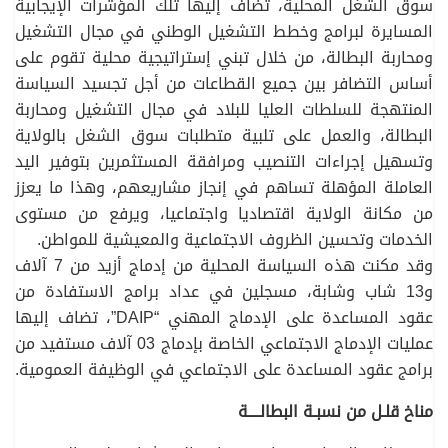
سوق الشغل المحلية، تضاف إليها تلك المؤشرات الإيجابية
المسايرة لبرامج وخطط التشغيل الوطني في مجال التشغيل
ومحاربة البطالة، من خلال تبني إستراتيجية محلية تقوم على
أساس التضافر بين جميع القطاعات من أجل تجسيد السياسة
المنتهجة للسلطات العليا للبلاد في مجال التشغيل ومحاربة
البطالة، والعمل على تلبية متطلبات سوق الشغل بالولاية
وتسهيل إجراءات التنصيب ومرافقة المستثمرين بتوفير اليد
العاملة المؤهلة تساهم في إنجاز مشاريعهم، وهذا ما يعزز
من مكانة الولاية اقتصاديا واجتماعيا، ويرفع من مستوى
الخدمات وتحسين الظروف الاجتماعية والمعيشية للمواطن.
وقد مكنت هذه السياسة المحلية من إدماج أزيد من 7 آلاف
و13 شاب وشابة، مسجلين في عداد برامج الاستفادة من
عقود المساعدة على الإدماج المهني “DAIP”، تضاف إليها
عمليات الإدماج الاجتماعي الخاصة بإدماج 03 آلاف مستفيد من
برامج عقود المساعدة على الاجتماعي في الوظيفة العمومية.
مناخ قلـل من نسبـة البطالــــة