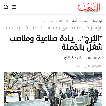
الرئيسية
صفحات خاصة
إستطلاعات وتحقيقات
مؤشـرات إيجابية في مختلـف القطاعـات الإنتاجية
”البُـرج”.. ريــادة صناعيـة ومناصب
شغـل بالجُمـلـة
برج بوعريريج : رابح سلطاني
الأربعاء, 6 أوت 2025