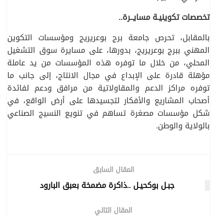
تخصصات تكوينيـة مسايــرة..
بالمقابل، تحرص جامعة برج بوعريريج ومؤسسات التكوين
المهني ببرج بوعريريج، بدورها، على مسايرة سوق التشغيل
المحلي، من خلال ما توفره هذه المؤسسات من يد عاملة
مؤهلة قادرة على الإبداع في مجال الانتاج، إلى جانب ما
توفره مراكز الدعم والمقاولاتية من مرافق ودعم لفائدة
أصحاب المشاريع والأفكار لتجسيدها على أرض الواقع، في
شكل مؤسسات مصغرة تساهم في تنويع النسيج الصناعي
بالولاية والوطن.
المقال السابق
جبـل بوكحيـل ..ذاكرة مضمخة بعبق البارود
المقال التالي