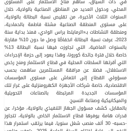
في ذات السياق، ساهم مناخ الاستثمار على المستوى
المحلي، ودخول العديد من المناطق الصناعية بالولاية، خلال
السنوات الثلاث الأخيرة، من تقليص نسبة البطالة بالولاية،
على مستوى المنطقة الصناعية مشتة فاطمة بالحمادية،
ومنطقة النشاطات بـ«الرمايلط براس الوادي، فمنذ بداية سنة
2023، عرفت نسبة البطالة انخفاظًا وصل ما دون 10% مقارنة
بالسنوات الماضية، التي تجاوزت فيها نسبة البطالة 13%
خاصة خلال فترة جائحة كورونا، وهذا يعود إلى حزمة الإجراءات
التي أقرتها السلطات المحلية في قطاع الاستثمار ومنح رخص
الاستغلال، فضلا عن مرافقة المستثمرين ساهمت بحسب
مسؤولي القطاع إلى انتعاش على مستوى المؤسسات
الاقتصادية، خاصة شركات الأجهزة الكهرومنزلية على غرار تلك
المؤسسات الجديدة المرتبطة بالصناعات التحويلية
والميكانيكية وصناعة النسيج.
بالمقابل، كشف مسؤول الجهاز التنفيذي بالولاية، مؤخرا، عن
قدرات هامة يوفرها قطاع الاستثمار الخاص بالولاية، تتجاوز
-حسبه- 30 ألف منصب شغل سنويا، فيما يرتقب استمرار هذا
الزخم إلى غاية اختتام السنة الجارية 2025، بتوفير مناصب