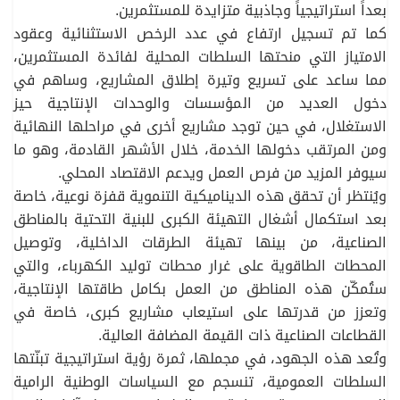
بعداً استراتيجياً وجاذبية متزايدة للمستثمرين.
كما تم تسجيل ارتفاع في عدد الرخص الاستثنائية وعقود
الامتياز التي منحتها السلطات المحلية لفائدة المستثمرين،
مما ساعد على تسريع وتيرة إطلاق المشاريع، وساهم في
دخول العديد من المؤسسات والوحدات الإنتاجية حيز
الاستغلال، في حين توجد مشاريع أخرى في مراحلها النهائية
ومن المرتقب دخولها الخدمة، خلال الأشهر القادمة، وهو ما
سيوفر المزيد من فرص العمل ويدعم الاقتصاد المحلي.
ويُنتظر أن تحقق هذه الديناميكية التنموية قفزة نوعية، خاصة
بعد استكمال أشغال التهيئة الكبرى للبنية التحتية بالمناطق
الصناعية، من بينها تهيئة الطرقات الداخلية، وتوصيل
المحطات الطاقوية على غرار محطات توليد الكهرباء، والتي
ستُمكّن هذه المناطق من العمل بكامل طاقتها الإنتاجية،
وتعزز من قدرتها على استيعاب مشاريع كبرى، خاصة في
القطاعات الصناعية ذات القيمة المضافة العالية.
وتُعد هذه الجهود، في مجملها، ثمرة رؤية استراتيجية تبنّتها
السلطات العمومية، تنسجم مع السياسات الوطنية الرامية