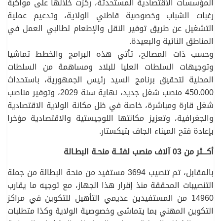
المؤسسات الاقتصادية المستحدثة، ركزت خلالها على مواكبة
رغبات الشباب وخصوصية قاطني الولاية، وتدعيم عملية
التشغيل عن طريق توفير النقل والإطعام لطالبي العمل في
المناطق النائية والبعيدة.
وحسب ذات المصالح، تأتي هذه البرامج والخطط تماشيا
وتوجيهات السلطات العليا للبلاد ومساهمة من السلطات
المحلية لتحقيق برنامج السيد رئيس الجمهورية، باستحداث
450.000 منصب شغل جديد، نهاية سنة 2029، وتوفير مناصب
شغل قارة ومباشرة، خاصة في ظل مكانة الولاية الاقتصادية
والجغرافية، وتعزيز مكانتها اللوجيستية والاقتصادية مؤخرا
بإعادة فتح الميناء الجاف بتيكستار.
أكـــثر من 03 آلاف منصب لفئــة منحـة البطـالة
بالمقابل، تم تنصيب 3694 مستفيد من منحة البطالة من جملة
التنصيبات المحققة منذ إقرار هذا الجهاز، مع توجيه ما يقارب
14960 من المستفيدين عديمي التأهيل للتكوين في مراكز
التكوين المهني بما يتماشى وخصوصية الولاية وكذا متطلبات