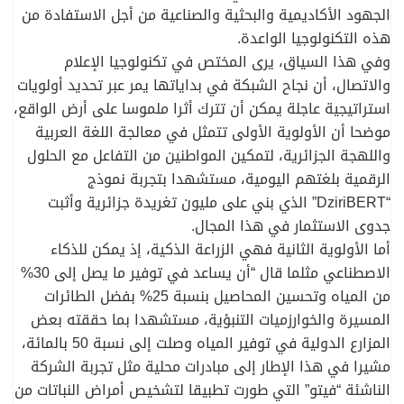
الجهود الأكاديمية والبحثية والصناعية من أجل الاستفادة من
هذه التكنولوجيا الواعدة.
وفي هذا السياق، يرى المختص في تكنولوجيا الإعلام
والاتصال، أن نجاح الشبكة في بداياتها يمر عبر تحديد أولويات
استراتيجية عاجلة يمكن أن تترك أثرا ملموسا على أرض الواقع،
موضحا أن الأولوية الأولى تتمثل في معالجة اللغة العربية
واللهجة الجزائرية، لتمكين المواطنين من التفاعل مع الحلول
الرقمية بلغتهم اليومية، مستشهدا بتجربة نموذج
“DziriBERT” الذي بني على مليون تغريدة جزائرية وأثبت
جدوى الاستثمار في هذا المجال.
أما الأولوية الثانية فهي الزراعة الذكية، إذ يمكن للذكاء
الاصطناعي مثلما قال “أن يساعد في توفير ما يصل إلى 30%
من المياه وتحسين المحاصيل بنسبة 25% بفضل الطائرات
المسيرة والخوارزميات التنبؤية، مستشهدا بما حققته بعض
المزارع الدولية في توفير المياه وصلت إلى نسبة 50 بالمائة،
مشيرا في هذا الإطار إلى مبادرات محلية مثل تجربة الشركة
الناشئة “فيتو” التي طورت تطبيقا لتشخيص أمراض النباتات من