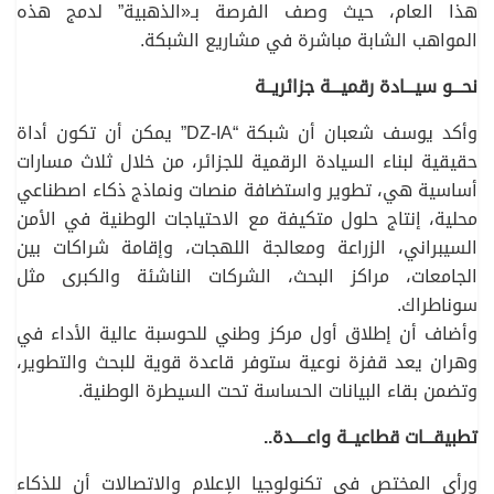
هذا العام، حيث وصف الفرصة بـ«الذهبية” لدمج هذه
المواهب الشابة مباشرة في مشاريع الشبكة.
نحـــو سيـــادة رقميـــة جزائريــة
وأكد يوسف شعبان أن شبكة “DZ-IA” يمكن أن تكون أداة
حقيقية لبناء السيادة الرقمية للجزائر، من خلال ثلاث مسارات
أساسية هي، تطوير واستضافة منصات ونماذج ذكاء اصطناعي
محلية، إنتاج حلول متكيفة مع الاحتياجات الوطنية في الأمن
السيبراني، الزراعة ومعالجة اللهجات، وإقامة شراكات بين
الجامعات، مراكز البحث، الشركات الناشئة والكبرى مثل
سوناطراك.
وأضاف أن إطلاق أول مركز وطني للحوسبة عالية الأداء في
وهران يعد قفزة نوعية ستوفر قاعدة قوية للبحث والتطوير،
وتضمن بقاء البيانات الحساسة تحت السيطرة الوطنية.
تطبيقـــات قطاعيــة واعــــدة..
ورأى المختص في تكنولوجيا الإعلام والاتصالات أن للذكاء