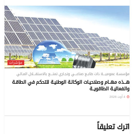
مؤشرات
مؤسسـة عموميــــة ذات طابــع صناعـــي وتجـاري تمتــــع بالاستقـــلال المـالي
هـــذه مهــام وصلاحيـات الوكالـة الوطنيـة للتحكم في الطاقـة
والفعاليـة الطاقويــة
4 أوت 2026
اترك تعليقاً