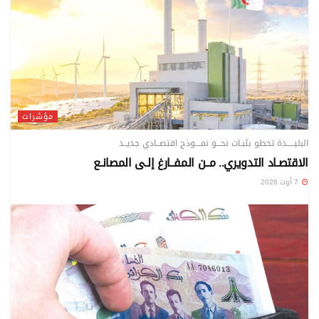
مؤشرات
البليـــــدة تخطو بثبـات نحـــو نمــــوذج اقتصــادي جديــد
الاقتصـاد التدويري.. مــن المفــارغ إلـى المصانـع
7 أوت 2026