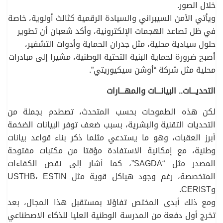
خلال الصور.
ويأتي الأمن السيبراني والسيادة الرقمية كثالث أولوية، خاصة
في ظل تصاعد الهجمات الإلكترونية، وأكد شعبان أن تطوير
حلول سيادية محلية، مثل جدران الحماية وأدوات التشفير،
أصبح ضرورة لحماية البنية التحتية الوطنية، مشيرا إلى مبادرات
محلية مثل شركة “أوشن سيكيوريتي”.
التحديـــات.. البيانـــات والمهـــارات
لكن هذه الطموحات بحسب المتحدث، تصطدم بجملة من
التحديات التقنية والبشرية، بسبب ضعف توفر البيانات الضخمة
أبرز العقبات، وهو ما يستدعي مثلما ذكر بناء قواعد بيانات
وطنية، مع إمكانية الاستفادة مؤقتا من مكتبات مفتوحة
المصدر مثل “SAGDA”، كما أشار إلى نقص الكفاءات
المتخصصة، رغم وجود هياكل قوية مثل USTHB، ESTIN
وCERIST.
ومع ذلك أبدى المختص تفاؤلا بمستقبل هذا المجال، بعد
تخرج أول دفعة من المدرسة الوطنية العليا للذكاء الاصطناعي