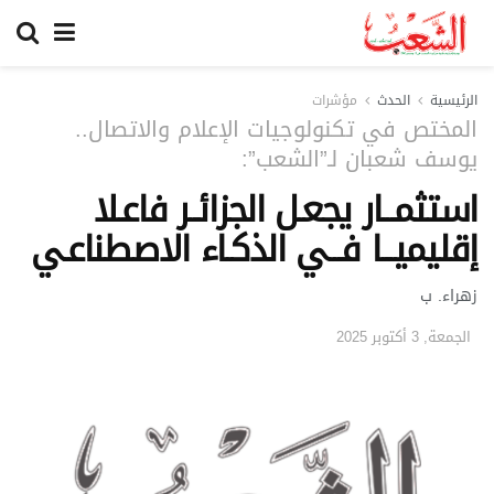
الرئيسية
الحدث
مؤشرات
المختص في تكنولوجيات الإعلام والاتصال..
يوسف شعبان لـ”الشعب”:
استثمـــار يجعـل الجزائــر فاعـلا
إقليميـــا فـــي الذكـاء الاصطناعـي
زهراء. ب
الجمعة, 3 أكتوبر 2025