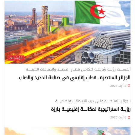
مؤشرات
أسّســـــت رؤيـــة شاملـــة لتكامــل قطــاع الحديــــد والصناعـات الثقيلــــة
الجزائر المنتصرة.. قطب إقليمي في صناعة الحديد والصلب
8 أوت 2026
مؤشرات
الجزائــر المنتصـــرة علــى درب النهضة الاقتصاديـــــة
رؤيــة استراتيجية لمكانــــة إقليميـــة بـارزة
8 أوت 2026