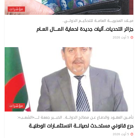
مؤشرات
ميــلاد المديريـــــة العامـــة للتحكيـــم الدولـــي..
جزائر التحديات..آليات جديدة لحماية المــــال العــام
5 أوت 2026
مؤشرات
تأمــين العقــود والدفـاع عــن مصالـح الدولــــة.. الخبــــير جمعـة لــــــ«الشعــب»:
درع قانوني مستحــدث لصيانـــة الاستثمــارات الوطنيــة
5 أوت 2026