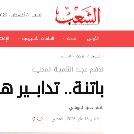
السبت, 8 أغسطس 2026
الأولى
الحدث
الملفات الأسبوعية
الإفتت
الرئيسية
الحدث
المحلي
لدفــع عجلة التّنميــة المحليــة
باتنـة.. تدابـــير 
باتنة: حمزة لموشي
0
الإثنين, 18 ماي 2026
,
المحلي