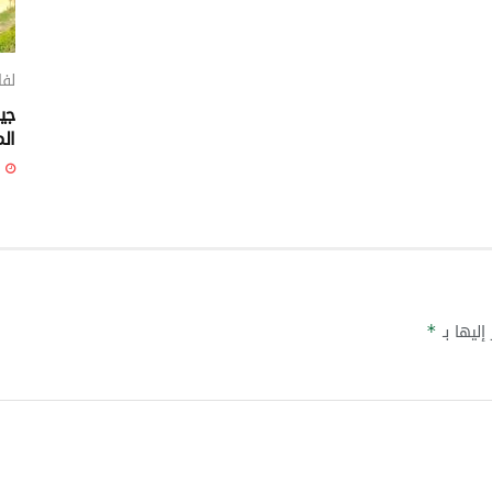
لفائدة 250 ألف
جي
ال
2 أوت 26
إليها بـ
*