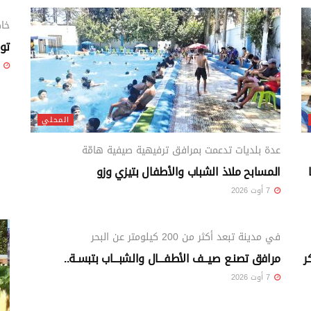
خاص
توا
7 أوت 26
المحلي
عدة بلديات تدعمت بمرافق ترفيهية صيفية هامّة
المسابح ملاذ الشباب والأطفال بتيزي وزو
7 أوت 2026
المحلي
في مدينة تبعد أكثر من 200 كيلومتر عن البحر
ر
مرافق تصنـع صيــف الأطفـــال والشبـــاب بتبسـة..
7 أوت 2026