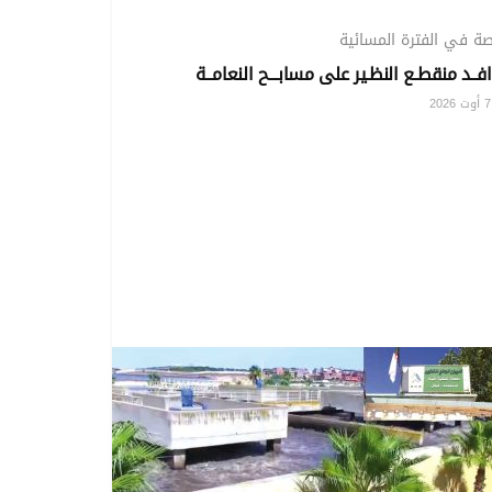
ة في الفترة المسائية
فــد منقطـع النظـير على مسابـــح النعامــة
20