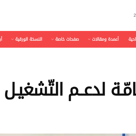
احية
أعمدة ومقالات
صفحات خاصة
النسخة الورقية
أ
هامّـة لدعــم التّشغيـل