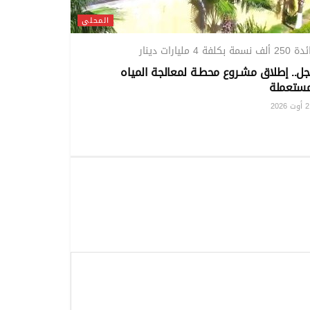
المحلي
 نسمة بكلفة 4 مليارات دينار
جل.. إطلاق مشـروع محطـة لمعالجة المياه
مستعملة
20