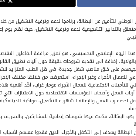
مشا
وق الوطني للتأمين عن البطالة، برنامجا لدعم وترقية التشغيل من خل
مّنها بعض القوانين على غرار القانون 06/21 المتعلق بالتدابير التشجيعية لدعم وترقية الت
يبي.
هذا اليوم الإعلامي التحسيسي، هو تعزيز مرافقة الفاعلين الاقتص
بالولاية، إضافة الى تقديم شروحات دقيقة حول آليات تطبيق القانون
وتشجيعهم على خلق مناصب شغل جديدة، في ظل الطلب المتزايد للش
 للعمال الأجراء وغير الإجراء، استعرضت من خلالها مختلف الإجرا
ي للتأمينات الاجتماعية للعمال الأجراء عومار غراب، أكّد أهمية ه
ن أرباب العمل وأصحاب المؤسسات الاقتصادية حول الامتيازات التي 
ل لحصة رب العمل والإعانة الشهرية للتشغيل، مواكبة للدينامكية
مة.
بهو الوكالة، قدّمت فيها شروحات إضافية للمشاركين، والتعريف با
.
عن البطالة يهدف إلى التكفل بالأجراء الذين فقدوا عملهم لأسباب ا