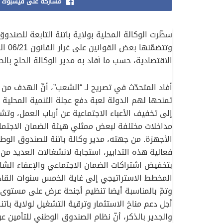
مشاركة على فيسبوك
سطّرت الوكالة المحلية بولاية باتنة التابعة للصند
وتتض
الاقتصادية، حسب ما أفاد به مدير الوكالة الحاج بالط
أفاد المتحدّث في تصريح لـ “الشعب”، أنّ الهدف من 
تمنحها لهم الدولة لعبة دفع عجلة التنمية المحلية 
إلى تخفيف الأعباء الاجتماعية عن أرباب العمل، 
مداخلات مختلفة لبعض ممثلي هيئة الضمان الاجتماعي
الأجهزة. من جهته، مدير وكالة باتنة للصندوق الوطن
فعالية هذه التدابير، استجابة لانشغالات العديد م
بتخفيض اشتراكات الضمان الاجتماعي والإعفاء الشام
المخطط الاستراتيجي إلى غاية الخمس سنوات القاد
وتمّ بالمناسبة أيضا تنظيم أجنحة عرض على مستوى 
أجل دعم مناخ الاستثمار وترقية التشغيل لولاية باتنة
والجدير بالذكر، أنّ نظام الصندوق الوطني للتأمين 