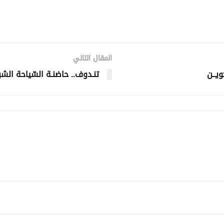
المقال التالي
ويــن
تنـدوف.. حاضنـة السّياحة الشبا