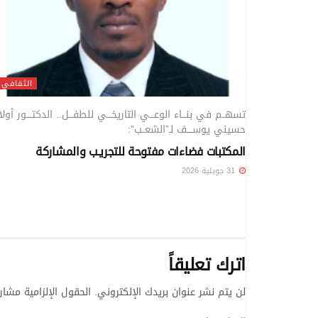
الثقافي
تسهــم في بنـــاء الوعـــي التاريخـــي للطفـــل.. الدكتــــور أولا
حسيني يوســــف لـ”الشعــب”:
المكتبات فضاءات مفتوحة للتجريـب والمشاركة
31 جويلية 2026
اترك تعليقاً
لن يتم نشر عنوان بريدك الإلكتروني.
الحقول الإلزامية مشار 