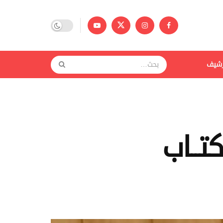
رشيف
كتــاب