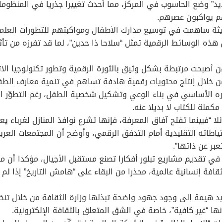
 وضع الحاسوب في المركز، مما أحدث تغييرا جذريا في المنظومات 
هم يواكبون عصرهم.
ديثة ساهمت في توسيع مدارك الأطفال ومواكبتهم للتطورات العلمية 
 هذه الوسائط الرقمية تمثل “سلاحا ذا حدين”، لما قد تفرزه من تأث
ن أصبحت مرتبطة بشكل وثيق بالثورة الرقمية وتطور تكنولوجيا الا
ن خلال إنتاج محتويات رقمية هادفة تساهم في تنمية معارف الطفل 
وره الأساسي في بناء الوعي وتشكيل شخصية الطفل، رغم التطوّر ال
كملة للكتاب لا بديلا عنه.
 “فبينما تفتح آفاق المعرفة، فإنها تشرع نوافذ المنازل لغرباء يعب
تياطاته التقليدية أمام التدفق الرقمي، وأوضح أن المجتمعات العرب
بر عن ذاتها”.
في تقديم مشاريع تبلور أفكارا تصنع مستقبل الأجيال، مؤكدا أن مو
افة إنسانية عالمية، محذرا من البقاء على “هامش التاريخ” إذا لم 
ميد هيمة إلى وجود جهود واضحة تبذلها وزارة الثقافة من خلال تنظ
ها “غير كافية”، خاصة في الشق المتعلق بالثقافة الإلكترونية.