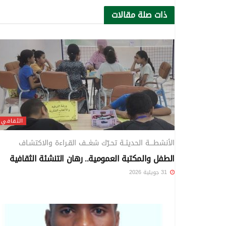
ذات صلة
مقالات
الثقافي
الأنشطــــة الحديثــة تحـرّك شغـــف القـراءة والاكتشـاف
الطفل والمكتبة العمومية.. رهان التنشئة الثقافية
31 جويلية 2026