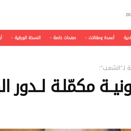
احية
أعمدة ومقالات
صفحات خاصة
النسخة الورقية
أ
ـة لـ”الشعـب”:
يــة مكمّلـة لــدور ال