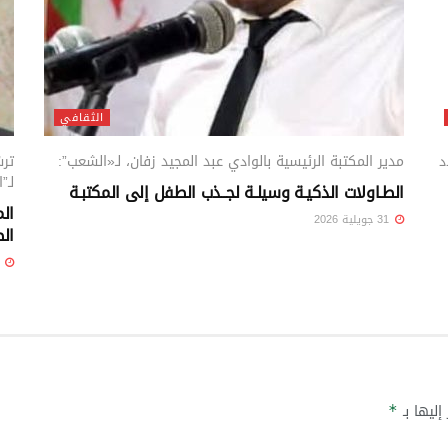
الثقافي
د
مدير المكتبة الرئيسية بالوادي عبد المجيد زفان، لـ«الشعب”:
ترس
لـ”
الطـاولات الذكيـة وسيلـة لجــذب الطفل إلى المكتبـة
الم
31 جويلية 2026
الط
31 جويلية 6
إليها بـ
*