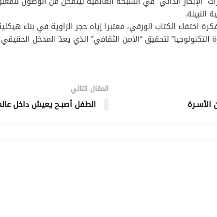
ت “الإبحار الذاتي” في الشبكة العالمية ليتمكّن من الوصول لل
 النبيلة.
كرة اختفاء الكتاب الورقي، معتبرا إياه حجر الزاوية في بناء هيك
 التكنولوجيا” لتحقيق “الأمن الثقافي” الذي يعدّ المدخل الحقيقي لل
المقال التالي
 الأسـرة
الطفل أصبـح يعيش داخل عال