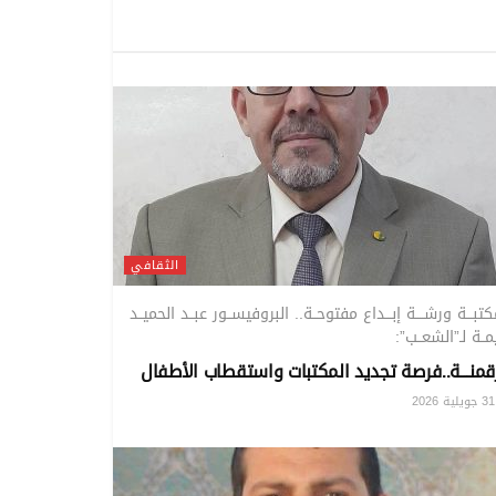
الثقافي
كتبـــة ورشــــة إبـــداع مفتوحــة.. البروفيســور عبــد الحميــد
ــة لـ”الشعــب”:
قمنـــة..فرصة تجديد المكتبات واستقطاب الأطفال
202