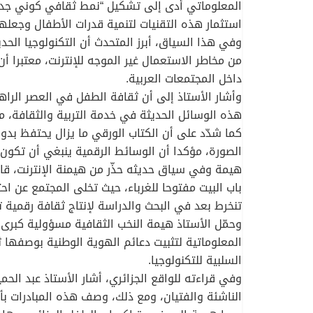
المعلوماتي أدى إلى تشكيل “نمط ثقافي كوني جديد”
استثمار هذه التقنيات لتنمية قدرات الأطفال وجعل
وفي هذا السياق، أبرز المتحدث أن التكنولوجيا الح
من مخاطر الاستعمال غير الموجه للإنترنت، معتبرا أن
داخل المجتمعات العربية.
وأشار الأستاذ إلى أن ثقافة الطفل في العصر الراه
هذه الوسائل الحديثة في خدمة التربية والثقافة، م
كما شدّد على أن الكتاب الورقي ما يزال يحتفظ بد
الصورة، مؤكدا أن الوسائط الرقمية ينبغي أن تكون م
هيمة وفي سياق حديثه حذّر من هيمنة الإنترنت، قائلا
باب البيت مفتوحا للغرباء، حيث تخلى المجتمع عن اح
تنخرط بعد في البحث والدراسة لإنتاج ثقافة رقمية تع
وحمّل الأستاذ هيمة النخب الثقافية مسؤولية كبرى 
المعلوماتية لتثبيت دعائم الهوية الوطنية بوصفها ثق
السلبية للتكنولوجيا.
وفي قراءته للواقع الجزائري، أشار الأستاذ عبد الح
الناشئة والفتيان، ومع ذلك، وصف هذه المبادرات بأن