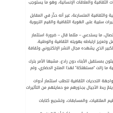
الثقافية والعلاقات الإنسانية، وهو ما يستوجب
والثقافية المتسارعة، غير أنه حذّر في المقابل
يرات سلبية على الهوية الثقافية والقيم التربوية
تصال، ما يستدعي – مثلما قال – ضرورة استثمار
وتعزيز ارتباطه بهويته الثقافية والوطنية.
كبير الذي يشهده مجال النشر الإلكتروني وثقافة
ثون بمستقبل الأبناء دون رادع، مشبها الأمر بترك
ية ما زالت “مستهلكة” لهذا المنتج الحضاري، ولم
اجهة التحديات الثقافية تتطلب استثمار أدوات
يتمّ ربط الأجيال بجذورهم مع حمايتهم من التأثيرات
يم الملتقيات، والمسابقات، وتشجيع كتابات