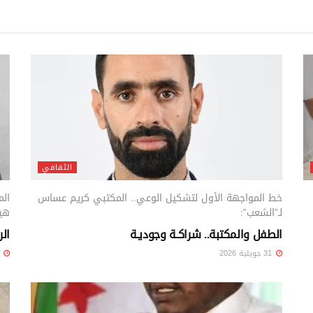
الثقافي
خط المواجهة الأول لتشكيل الوعي.. المكتبي كريم عساس
الم
لـ”الشعب”:
هيم
الطفل والمكتبة.. شراكـة وجوديـة
الر
31 جويلية 2026
31 جويلية 6