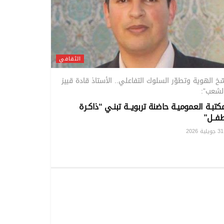
الثقافي
ّخ الهوية وتطوّر السلوك التفاعلي.. الأستاذ قادة قبيز
الشعب”:
كتبـة العموميـة حاضنة تربويــة تبنـي “ذاكـرة
فــل”
202