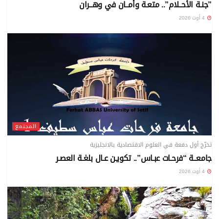
”جنـة الأحــلام”.. متعـة وأمــان في وهــران
4 أوت 2026
المجتمع
تخرّج أول دفعة في العلوم الاقتصادية بالانجليزية
جامعــة “فرحـات عبـاس”.. تكويـن عـال بلغـة العصـر
4 أوت 2026