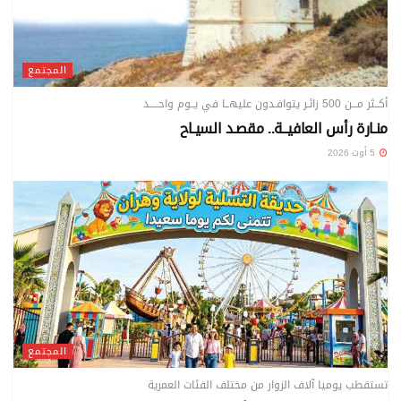
المجتمع
أكــثر مـــن 500 زائـر يتوافـدون عليهــا في يــوم واحـــــد
منـارة رأس العافيــة.. مقصـد السيـاح
5 أوت 2026
المجتمع
تستقطب يوميا آلاف الزوار من مختلف الفئات العمرية