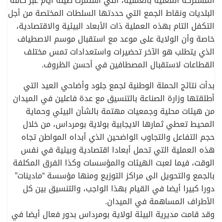
المشتركة المعنية بالعملية، التي استمرت طيلة أيام عبر كافة
البلديات ونقاط الجمع التي حددتها السلطات المختصة من أجل
التكفل التام بهذه العملية ذات الأبعاد البيئية والاقتصادية،
خاصة وأن الولاية على موعد مع استقبال موسم الاصطياف
الذي يتطلب هو الآخر تحضيرات واستعدادات تمس مختلف
القطاعات لاستقبال المصطافين في أحسن الظروف.
بدأت نتائج الحملة الوطنية لجمع جلود وأضاحي العيد التي
أطلقتها وزارة الصناعة بالتنسيق مع عدة فاعلين في الميدان
من هيئات محلية وجمعيات مهتمة بالشأن البيئي وحماية
المحيط تعطي ثمارها الايجابية بولاية بومرداس، من خلال
حجم التفاعل والتجاوب الواضحين الذي أبداه المواطن تجاه
هذه العملية التي تحمل أبعادا اقتصادية وبيئية في نفس
الوقت، فيما لعبت الهيئات والمؤسسات وكذا الفرق المكلفة
بالجمع والتحويل الى مراكز التوزيع ومنها مؤسسة “مادينات”
دورا كبيرا أيضا في القيام بهذا الواجب، والتنسيق بين كل
الأطراف المساهمة في الميدان.
وقد قامت مديرية البيئة لولاية بومرداس بدور فعال أيضا في