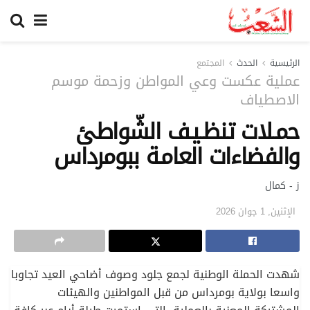
الرئيسية
الحدث
المجتمع
عملية عكست وعي المواطن وزحمة موسم
الاصطياف
حمـلات تنظـيـف الشّواطئ
والفضاءات العامـة ببومرداس
ز - كمال
الإثنين, 1 جوان 2026
شهدت الحملة الوطنية لجمع جلود وصوف أضاحي العيد تجاوبا
واسعا بولاية بومرداس من قبل المواطنين والهيئات