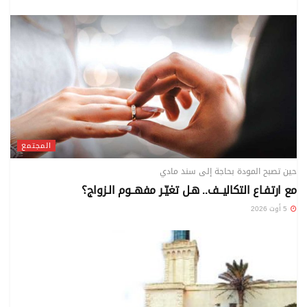
المجتمع
حين تصبح المودة بحاجة إلى سند مادي
مع ارتفـاع التكاليــف.. هـل تغيّـر مفهــوم الـزواج؟
5 أوت 2026