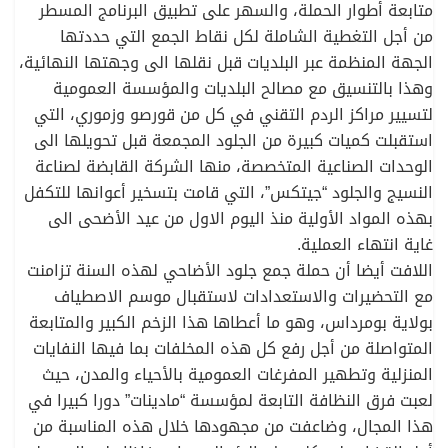
متابعة أطوار الحملة، والسهر على تطبيق البرنامج المسطر
من أجل التغطية الشاملة لكل نقاط الجمع التي حددتها
الجهة المنظمة عبر البلديات قبل نقلها الى وجهتها النهائية،
وهذا بالتنسيق مع مصالح البلديات والمؤسسة العمومية
لتسيير مراكز الردم التقني في كل من قورصو وزموري، التي
استقبلت كميات كبيرة من الجلود المجمعة قبل تحويلها الى
الوحدات الصناعية المتخصصة، منها الشركة القابضة لصناعة
النسيج والجلود “جيتكس”، التي قامت بتسخير أعوانها للتكفل
بهذه المواد الأولية منذ اليوم الاول من عيد الأضحى الى
غاية انتهاء العملية.
اللافت أيضا أن حملة جمع جلود الأضاحي لهذه السنة تزامنت
مع التحضيرات والاستعدادات لاستقبال موسم الاصطياف
بولاية بومرداس، وهو ما أعطاها هذا الزخم الكبير والمتابعة
المتواصلة من أجل رفع كل هذه المخلفات بما فيها النفايات
المنزلية وتطهير المفرغات العمومية بالأحياء والمدن، حيث
لعبت فرق النظافة التابعة لمؤسسة “مادينات” دورا كبيرا في
هذا المجال، وضاعفت من مجهودها خلال هذه المناسبة من