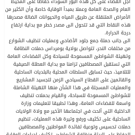
أجل القضاء على كل هذه البؤر السوداء حفاظا على المحيط
العام والصحة العامة وعملا بمبدأ الوقاية خاصة وأن الكثير من
الأمراض المتنقلة عن طريق المياه والحيوانات الضالة مصدرها
هذه النقاط التي قد تتحول الى مصدر خطر مع بداية ارتفاع
درجة الحرارة.
الى جانب حملة جمع جلود الأضاحي وعمليات تنظيف الشوارع
من مخلفات النحر، تتواصل بولاية بومرداس حملات النظافة
وتهيئة الشواطئ المسموحة للسباحة وكل الفضاءات العامة
التي تستقبل المصطافين تزامنا مع بداية العطلة الصيفية
للتلاميذ، حيث تسابق السلطات المحلية بالبلديات الساحلية
والقائمين على القطاع السياحي الزمن لتجسيد المشاريع
والعمليات المسجلة في هذا الشأن منها التهيئة الشاملة
للشواطئ المسموحة للسباحة، والقيام بحملات تنظيف
واسعة للفضاءات العامة، وهذا تطبيقا لتعليمات وزارة
الداخلية التي ألحت في اجتماعها الأخير مع ولاة الولايات
الساحلية على تكثيف ورفع وتيرة هذه العمليات، تنظيم
حملات تحسيس وتوعية لفائدة المواطنين والمصطافين
للحفاظ على البيئة ونظافة الشواطئ، تكثيف اجراءات الوقاية