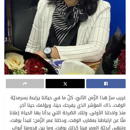
غريب سرّ هذا الزّمن الآليّ، كلّ ما في حياتنا يرتبط بسرمديّة
الوقت، ذاك المؤشر الذي يفرحك حينا، ويؤلمك حينا آخر.
منذ ولادتنا الأولى، وتلك الصّرخة التي بدأنا بها الحياة إعلانا
منّا عن ارتباطنا بعقارب الوقت، ودخلنا عمر الزّمن؛ لنبدأ بوقت،
وننهي أبديّة العمر فينا كذلك بوقت، وما بين قدومنا أبواب