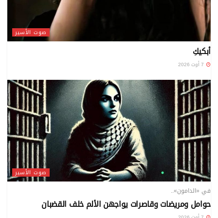
صوت الأسير
أبكيكِ
7 أوت 2026
صوت الأسير
في «الدامون»..
حوامل ومريضات وقاصرات يواجهن الألم خلف القضبان
7 أوت 2026