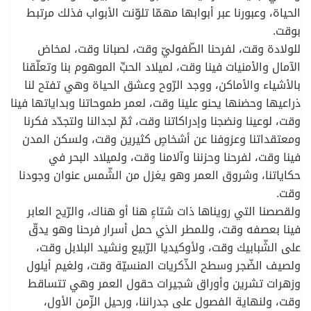
الحياة، وعبورنا عبر أبوابها مهمّا تلوّنت الأبواب فذلك مرتبط
بوقت.
للولادة وقت، لفرحنا الطّفوليّ وقت، لصبانا وقت، لمخاض
الآمال والأمنيات فينا وقت، لميلاد الحبِّ الموهوم بنا وتعلّقنا
بالأشياء والأماكن، ووجد الرّوح وعشق الحياة وهي تفتح لنا
ذراعيها وحضنها يحنو علينا وقت، لعمر طموحاتنا وبداياتها فينا
وقت، لوعينا ونضجنا وإدراكاتنا وقت، ثمّ لجدالنا ولتجدّد فكرنا
ومعتقداتنا وعزوفنا عن أشخاصٍ كثيرين وقت، ولسكن المدن
فينا وقت، لفرحنا وحزننا وآلامنا وقت، ولميلاد البحر في
حكاياتنا، وشروق العمر وهو يغزل من الشّمس عنوان وجودنا
وقت.
ولقصصنا التي رويناها ذات شتاءٍ هنا أو هناك، والرّيح العابر
فينا بعصفه وقت، وللمطر الذي حمل أسرار فرحنا وهو يدقّ
على الشّبابيك وقت، ولأوكيديا الرّبيع ونشيد البلابل وقت،
ولصيف الضّجر وسطح الذّكريات المنسيّة وقت، ولغيم أيلول
وزهرات تشرين وأوراق شجيرات حقول العمر وهي تتساقط
وقت، ولنهاية الفصول على جدراننا، ورحيل الزّمن الأول،