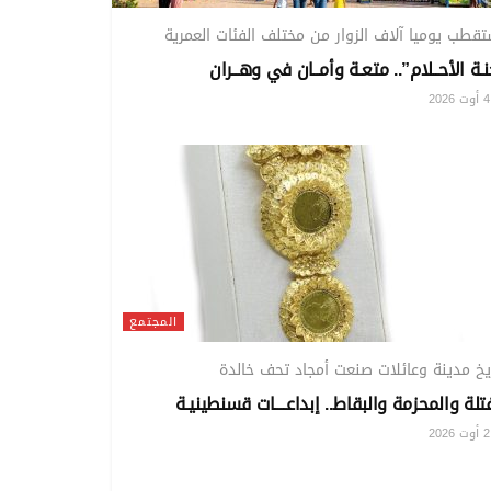
قطب يوميا آلاف الزوار من مختلف الفئات العمرية
ـة الأحــلام”.. متعـة وأمــان في وهــران
20
المجتمع
يخ مدينة وعائلات صنعت أمجاد تحف خالدة
تلة والمحزمة والبقاط.. إبداعــــات قسنطينيـة
20