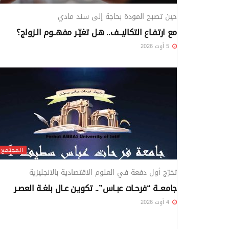
حين تصبح المودة بحاجة إلى سند مادي
مع ارتفـاع التكاليــف.. هـل تغيّـر مفهــوم الـزواج؟
5 أوت 2026
المجتمع
تخرّج أول دفعة في العلوم الاقتصادية بالانجليزية
جامعــة “فرحـات عبـاس”.. تكويـن عـال بلغـة العصـر
4 أوت 2026