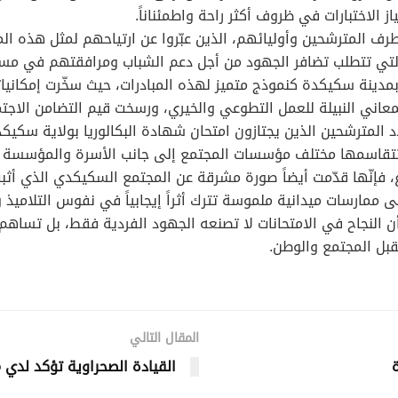
لاختبارات في ظروف أكثر راحة واطمئناناً.
ن طرف المترشحين وأوليائهم، الذين عبّروا عن ارتياحهم لمثل هذه ال
التي تتطلب تضافر الجهود من أجل دعم الشباب ومرافقتهم في مس
بمدينة سكيكدة كنموذج متميز لهذه المبادرات، حيث سخّرت إمكانياته
ني النبيلة للعمل التطوعي والخيري، ورسخت قيم التضامن الاجتماع
تتقاسمها مختلف مؤسسات المجتمع إلى جانب الأسرة والمؤسسة ال
 فإنّها قدّمت أيضاً صورة مشرقة عن المجتمع السكيكدي الذي أثبت
 ممارسات ميدانية ملموسة تترك أثراً إيجابياً في نفوس التلاميذ 
 النجاح في الامتحانات لا تصنعه الجهود الفردية فقط، بل تساهم 
تقبل المجتمع والوطن.
المقال التالي
ة
القيادة الصحراوية تؤكد لدي مي