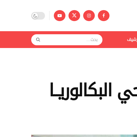
رشيف
البكالوريــا