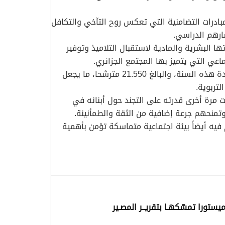
مبادرات التضامنية التي تعكس روح التآخي والتكافل
ارهم الدراسي.
ا البشرية والمادية لاستقبال التلاميذ وتوفير
ي التي يتميز بها المجتمع الجزائري.
وتكتسي هذه المبادرات أهمية خاصة بالنظر إلى عدد المترشحين الذين يجتازون امتحان شهادة البكالوريا بولاية سكيكدة هذه السنة، والبالغ 21.550 مترشحا، ما يجعل
تربوية.
 مرة أخرى قدرته على التجند حول أبنائه في
وتمنحهم جرعة إضافية من الثقة والطمأنينة.
فيه أيضاً بيئة اجتماعية متماسكة تؤمن بأهمية
ستورا تمسّكهـا بتقريــر المصـير