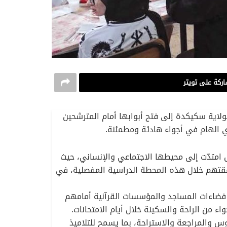
ركة على تويتر
لاية سكيكدة إلى فتح أبوابها أمام المترشحين
ء وقاعات الامتحان فقط، بل امتدّت إلى محيطها الاجتماعي والإنساني، حيث
رافقتهم خلال هذه المحطة الدراسية المفصلية، في
 فضاءات المساجد والمؤسسات القرآنية أمامهم
 من الراحة والسكينة خلال أيام الامتحانات.
س والمراجعة والاستراحة، بما يسمح للتلاميذ