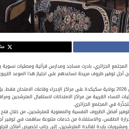
مشا
مجتمع الجزائري، بادرت مساجد ومدارس قرآنية ومصليات نسوية بو
لم تقتصر أجواء امتحان شهادة البكالوريا دورة جوان 2026 بولاية سكيكدة على مراكز الإجرا
ات النساء القريبة من مراكز الامتحانات لاستقبال المترشحين وم
جذّرة في المجتمع الجزائري.
 توفير أفضل الظروف النفسية والمعنوية للمترشحين، من خلال فتح
حرارة الطقس، والاستفادة من خدمات متنوعة ساهمت في توفير أجواء
ومشروبات باردة لفائدة المترشحين، إلى جانب تخصيص أماكن للجلو