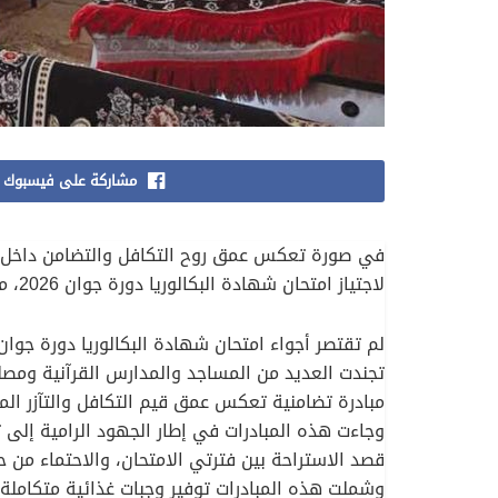
مشاركة على فيسبوك
في صورة تعكس عمق روح التكافل والتضامن داخل ال
لاجتياز امتحان شهادة البكالوريا دورة جوان 2026، من أجل توفير ظروف مريحة تساعدهم على اجتياز هذا الموعد التربوي الهام في أجواء هادئة ومطمئنة.
تجندت العديد من المساجد والمدارس القرآنية ومصلي
مبادرة تضامنية تعكس عمق قيم التكافل والتآزر المت
وجاءت هذه المبادرات في إطار الجهود الرامية إلى
قصد الاستراحة بين فترتي الامتحان، والاحتماء من 
وشملت هذه المبادرات توفير وجبات غذائية متكاملة 