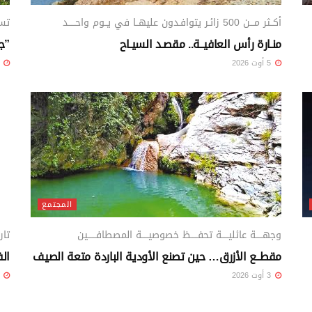
أكــثر مـــن 500 زائـر يتوافـدون عليهــا في يــوم واحـــــد
تست
منـارة رأس العافيــة.. مقصـد السيـاح
”جن
5 أوت 2026
4 أوت 26
المجتمع
وجهـــــة عائليـــــة تحفـــــظ خصوصيـــــة المصطافــــــين
تار
مقطــع الأزرق… حين تصنع الأودية الباردة متعة الصيف
الف
3 أوت 2026
2 أوت 26