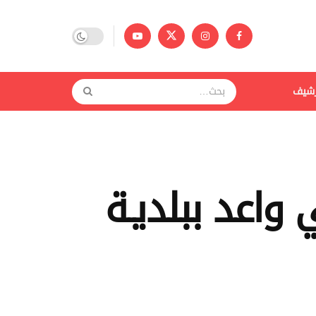
رشيف
واعد ببلديـة