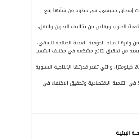
 الفلاحة ببلدية أربوات إسحاق حميسي، في خطوة من شأنها رفع
نطار، وهو مشروع استراتيجي سيدعّم شعبة الحبوب ويقلص من تكاليف التخزين والنقل،
اح، مستفيدة من وفرة المياه الجوفية العذبة الصالحة للسقي،
طبيعية من تحقيق نتائج مشجّعة في مختلف الشعب
وتزداد فرص التنمية الفلاحية بالبلدية بفضل قربها من محطة إنتاج الكهرباء بالطاقة الشمسية، الواقعة على بعد نحو 20 كيلومترًا، والتي تقدر قدرتها الإنتاجية السنوية
في التنمية الاقتصادية وتحقيق الاكتفاء في
ــة البيئيـة