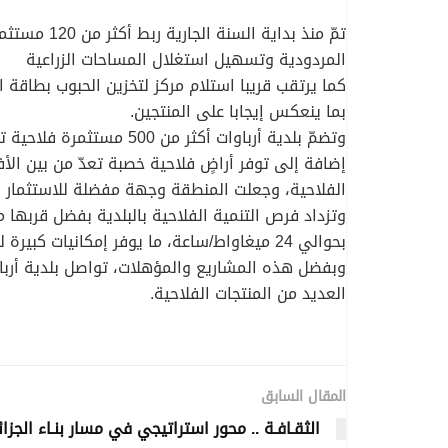
تمّ منذ ب
المردودية وتسهيل استغلال المساحات الزراعية
بما ينعكس إيجابا على المنتجين.
وتضمّ بلدية أرباوات أكث
إضافة إلى توفر أراضٍ فلاحية خصبة تعدّ من بين ا
الفلاحية، وجعلت المنطقة وجهة مفضلة للاستثمار ال
بحوالي 24 ميغاواط/ساعة، ما يوفر إمكانيات كبيرة لتوسيع شبكة الكهرباء الفلاحية مستقبلا.
وبفضل هذه المشاريع والمؤهلات، تواصل بلدية أربا
العديد من المنتجات الفلاحية.
المقال السابق
الثقـافـة .. محور استراتيجي في مسار بنـاء الجزائـ