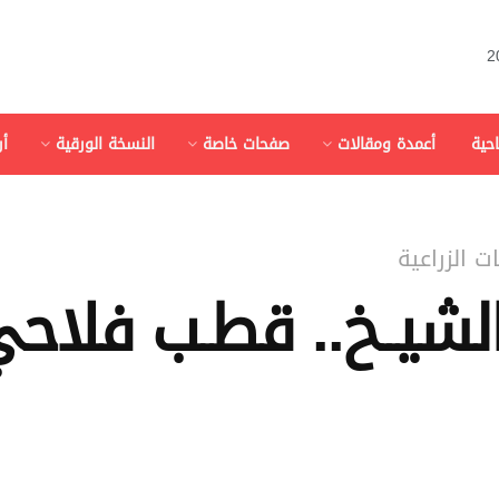
احية
أعمدة ومقالات
صفحات خاصة
النسخة الورقية
أ
 الزراعية
لشيــخ.. قطـب فلاحي 