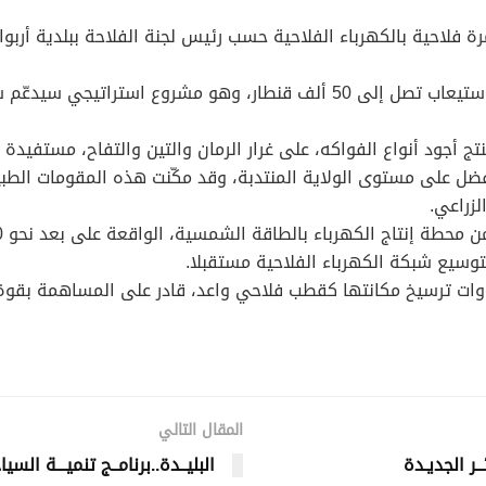
داية السنة الجارية ربط أكثر من 120 مستثمرة فلاحية بالكهرباء الفلاحية حسب رئيس لجنة
كما يرتقب قريبا استلام مركز لتخزين الحبوب بطاقة استيعاب تصل إلى 50 ألف ق
ر من 500 مستثمرة فلاحية تنتج أجود أنواع الفواكه، على غرار الرمان والتين والتف
لأفضل على مستوى الولاية المنتدبة، وقد مكّنت هذه المقومات ال
زراعي.
وات ترسيخ مكانتها كقطب فلاحي واعد، قادر على المساهمة بقوة 
المقال التالي
ـر الجديـدة
البليــدة..برنامــج تنميـــة السياح