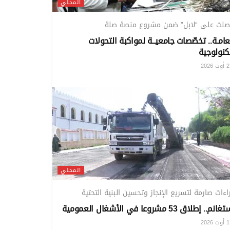
المحلي
صلت على “لابل” ضمن مشروع منصة صلة
عامـة.. تخصّصات جامعيــة لمواكبة التحولات
كنولوجية
20
المحلي
اءات صارمة لتسريع الإنجاز وتحسين البنية التحتية
م.. إطلاق 53 مشروعا في الأشغال العمومية
20