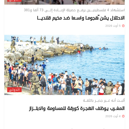
استشهاد 4 فلسطينيــــين يرفــــع حصيلة الإبــــادة إلــــى 73 ألفا و381
الاحتلال يشن ّهجومـا واسـعا ضـد مخيم قلنديــــا
5 أوت 2026
الدولي
أثبـــت أنـه غـــير جديـــر بالثقـــة
المغــرب يـوظف الهجـرة كورقة للمساومة والابتـــزاز
4 أوت 2026
الدولي