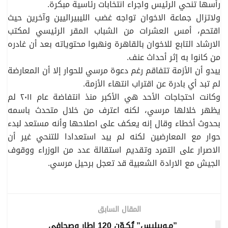
رأسها تنحي الرئيس واجراء انتخابات رئاسية مبكرة.
ولاتزال جماعة الاخوان تواجه غضب الليبيراليين وآخرين حيث
اقتحم، أمس العشرات من الشباب المقر الرئيسي لمكتب
الارشاد التابع للاخوان بالقاهرة ونهبوا محتوياته بعد أن غادره
من كانوا به إثر أحداث عنف.
يبدو أن الأزمة تتفاقم رغم دعوة مرسي للحوار إلا أن المعارضة
لم تبد أي بادرة عن اقتراب انتهاء الأزمة.
وكانت احتجاجات الأحد هي الأكبر منذ انتفاضة عام ٢٠١١ لم
يظهر خلالها مرسي، لكنه اعترف من خلال متحدث باسمه
بحدوث أخطاء وقال إنه يعكف على اصلاحها وأنه مستعد لبدء
حوار مع المعارضين لكنه لم يبد استعدادا للتنحي غير أن
الاصرار على التمرد وتقديم استقالة عدد من الوزراء ووقوف
الجيش مع الارادة الشعبية قد تعجل برحيل مرسي.
المقال السابق
”مـوبيليس” تُكـوّن 120 إطار وصحافي