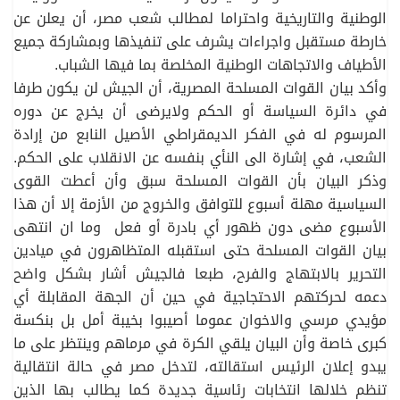
الوطنية والتاريخية واحتراما لمطالب شعب مصر، أن يعلن عن
خارطة مستقبل واجراءات يشرف على تنفيذها وبمشاركة جميع
الأطياف والاتجاهات الوطنية المخلصة بما فيها الشباب.
وأكد بيان القوات المسلحة المصرية، أن الجيش لن يكون طرفا
في دائرة السياسة أو الحكم ولايرضى أن يخرج عن دوره
المرسوم له في الفكر الديمقراطي الأصيل النابع من إرادة
الشعب، في إشارة الى النأي بنفسه عن الانقلاب على الحكم.
وذكر البيان بأن القوات المسلحة سبق وأن أعطت القوى
السياسية مهلة أسبوع للتوافق والخروج من الأزمة إلا أن هذا
الأسبوع مضى دون ظهور أي بادرة أو فعل وما ان انتهى
بيان القوات المسلحة حتى استقبله المتظاهرون في ميادين
التحرير بالابتهاج والفرح، طبعا فالجيش أشار بشكل واضح
دعمه لحركتهم الاحتجاجية في حين أن الجهة المقابلة أي
مؤيدي مرسي والاخوان عموما أصيبوا بخيبة أمل بل بنكسة
كبرى خاصة وأن البيان يلقي الكرة في مرماهم وينتظر على ما
يبدو إعلان الرئيس استقالته، لتدخل مصر في حالة انتقالية
تنظم خلالها انتخابات رئاسية جديدة كما يطالب بها الذين