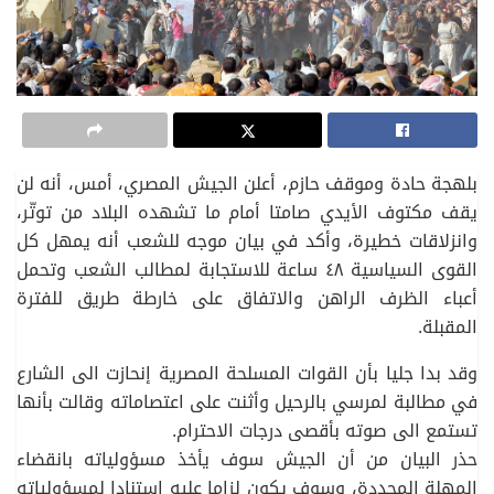
بلهجة حادة وموقف حازم، أعلن الجيش المصري، أمس، أنه لن
يقف مكتوف الأيدي صامتا أمام ما تشهده البلاد من توتّر،
وانزلاقات خطيرة، وأكد في بيان موجه للشعب أنه يمهل كل
القوى السياسية ٤٨ ساعة للاستجابة لمطالب الشعب وتحمل
أعباء الظرف الراهن والاتفاق على خارطة طريق للفترة
المقبلة.
وقد بدا جليا بأن القوات المسلحة المصرية إنحازت الى الشارع
في مطالبة لمرسي بالرحيل وأثنت على اعتصاماته وقالت بأنها
تستمع الى صوته بأقصى درجات الاحترام.
حذر البيان من أن الجيش سوف يأخذ مسؤولياته بانقضاء
المهلة المحددة، وسوف يكون لزاما عليه استنادا لمسؤولياته