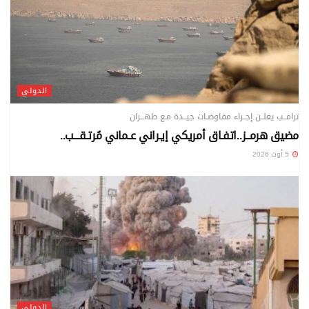
الدولي
ترامــب يعلــن إجــراء مفاوضـات جيــدة مـع طهـــران
مضيق هرمــز..اتفـاق أمريكي إيـراني عـماني مُرتـقـــب..
5 أوت 2026
الدولي