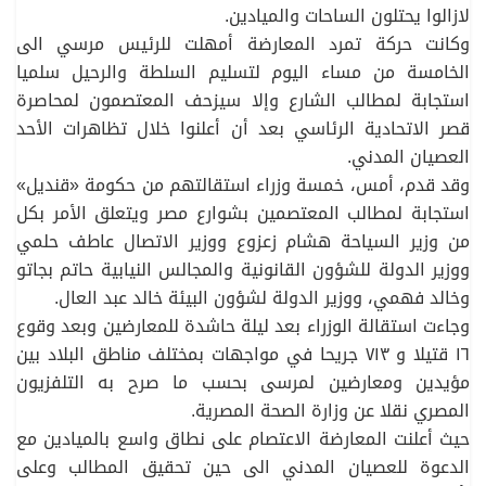
لازالوا يحتلون الساحات والميادين.
وكانت حركة تمرد المعارضة أمهلت للرئيس مرسي الى
الخامسة من مساء اليوم لتسليم السلطة والرحيل سلميا
استجابة لمطالب الشارع وإلا سيزحف المعتصمون لمحاصرة
قصر الاتحادية الرئاسي بعد أن أعلنوا خلال تظاهرات الأحد
العصيان المدني.
وقد قدم، أمس، خمسة وزراء استقالتهم من حكومة «قنديل»
استجابة لمطالب المعتصمين بشوارع مصر ويتعلق الأمر بكل
من وزير السياحة هشام زعزوع ووزير الاتصال عاطف حلمي
ووزير الدولة للشؤون القانونية والمجالس النيابية حاتم بجاتو
وخالد فهمي، ووزير الدولة لشؤون البيئة خالد عبد العال.
وجاءت استقالة الوزراء بعد ليلة حاشدة للمعارضين وبعد وقوع
١٦ قتيلا و ٧١٣ جريحا في مواجهات بمختلف مناطق البلاد بين
مؤيدين ومعارضين لمرسى بحسب ما صرح به التلفزيون
المصري نقلا عن وزارة الصحة المصرية.
حيث أعلنت المعارضة الاعتصام على نطاق واسع بالميادين مع
الدعوة للعصيان المدني الى حين تحقيق المطالب وعلى