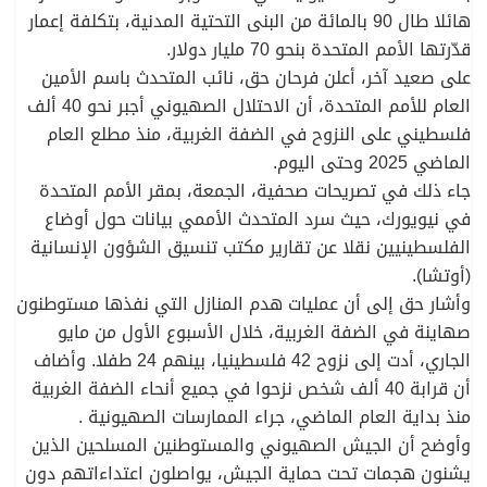
هائلا طال 90 بالمائة من البنى التحتية المدنية، بتكلفة إعمار
قدّرتها الأمم المتحدة بنحو 70 مليار دولار.
على صعيد آخر، أعلن فرحان حق، نائب المتحدث باسم الأمين
العام للأمم المتحدة، أن الاحتلال الصهيوني أجبر نحو 40 ألف
فلسطيني على النزوح في الضفة الغربية، منذ مطلع العام
الماضي 2025 وحتى اليوم.
جاء ذلك في تصريحات صحفية، الجمعة، بمقر الأمم المتحدة
في نيويورك، حيث سرد المتحدث الأممي بيانات حول أوضاع
الفلسطينيين نقلا عن تقارير مكتب تنسيق الشؤون الإنسانية
(أوتشا).
وأشار حق إلى أن عمليات هدم المنازل التي نفذها مستوطنون
صهاينة في الضفة الغربية، خلال الأسبوع الأول من مايو
الجاري، أدت إلى نزوح 42 فلسطينيا، بينهم 24 طفلا. وأضاف
أن قرابة 40 ألف شخص نزحوا في جميع أنحاء الضفة الغربية
منذ بداية العام الماضي، جراء الممارسات الصهيونية .
وأوضح أن الجيش الصهيوني والمستوطنين المسلحين الذين
يشنون هجمات تحت حماية الجيش، يواصلون اعتداءاتهم دون