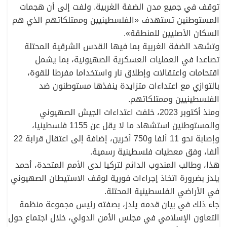
توقف في جميع مدن الضفة الغربية. ولفت إلى أن هجمات
المستوطنين تستهدف «الفلسطينيين وممتلكاتهم الذي هم
السكان الأصليين للمنطقة».
وتشهد الضفة الغربية بما فيها القدس الشرقية المحتلة
تصاعدا في العمليات العسكرية الصهيونية، بما يشمل
اقتحامات واعتقالات وإطلاق نار واستخداما مفرطا للقوة،
بالتوازي مع اعتداءات متزايدة ينفذها مستوطنون ضد
الفلسطينيين وممتلكاتهم.
ومنذ أكتوبر 2023، خلفت اعتداءات الجيش الصهيوني
والمستوطنين استشهاد ما لا يقل عن 1155 فلسطينيا،
وإصابة نحو 11 ألفا و750 آخرين، إضافة إلى اعتقال قرابة 22
ألفا، وفق معطيات فلسطينية رسمية.
هذا، وطالب المندوب الدائم لتركيا لدى الأمم المتحدة، أحمد
يلدز بضرورة اتخاذ إجراءات فورية لوقف الاستيطان الصهيوني
في الأراضي الفلسطينية المحتلة.
جاء ذلك في بيان قدمه يلدز، بصفته رئيس مجموعة منظمة
التعاون الإسلامي في مجلس الأمن الدولي، خلال اجتماع حول