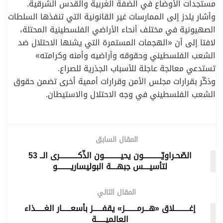
مستجدات الأوضاع في الضفة الغربية والقدس الشرقية.
وأشار يلدز إلى الممارسات غير القانونية التي تنفذها السلطات
الصهيونية في مختلف أنحاء الأراضي الفلسطينية المحتلة،
لافتا إلى أن «الهجمات المستمرة التي يشنها الاحتلال ضد
الشعب الفلسطيني وحقوقه وأراضيه وأمنه وكرامته»
تستدعي معالجة عاجلة للأسباب الجذرية للصراع.
وذكّر بقرارات مجلس الأمن وقرارات أممية أخرى تضمن حقوق
الشعب الفلسطيني في وجه الاحتلال والاستيطان.
المقال السابق
الصّحـراويّــــــــــــون يحيـــــــــــون الذّكــــــــــــرى الــ 53
لتأسيــــس جبهــــة البوليساريـــــــــو
المقال التالي
إغــــــــــلاق «هـــرمــــــــز» يقفــــــز بأسعــــــار الغــــــذاء
العالميــــــة