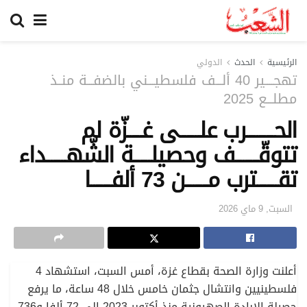
الرئيسية
الحدث
الدولي
تهجــــير 40 ألـــف فلسطيـــني بالضفـــة منــذ
مطلـــع 2025
الحـــــــــــرب علــــــــى غــــــزّة لم
تتوقّـــــــــف وحصيلـــــــة الشّهــــــــداء
تقــــــــترب مـــــــــن 73 ألفــــــــا
السبت, 9 ماي 2026
أعلنت وزارة الصحة بقطاع غزة، أمس السبت، استشهاد 4
فلسطينيين وانتشال جثمان خامس خلال 48 ساعة، ما يرفع
حصيلة الإبادة الصهيونية منذ أكتوبر 2023 إلى 72 ألفا و736