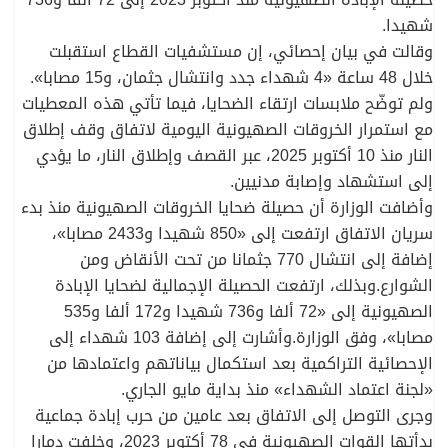
شهيدا.
وقالت في بيان إحصائي، إن مستشفيات القطاع استقبلت
خلال 48 ساعة «4 شهداء جدد وانتشال جثمان، و15 مصابا».
ولم توضّح ملابسات ارتقاء الضحايا، فيما تأتي هذه المعطيات
مع استمرار الخروقات الصهيونية اليومية لاتفاق وقف إطلاق
النار منذ 10 أكتوبر 2025، عبر القصف وإطلاق النار، ما يؤدي
إلى استشهاد وإصابة مدنيين.
وأضافت الوزارة أن حصيلة ضحايا الخروقات الصهيونية منذ بدء
سريان الاتفاق ارتفعت إلى «850 شهيدا و2433 مصابا»،
إضافة إلى انتشال 770 جثمانا من تحت الأنقاض ومن
الشوارع.وبذلك، ارتفعت الحصيلة الإجمالية لضحايا الإبادة
الصهيونية إلى «72 ألفا و736 شهيدا و172 ألفا و535
مصابا»، وفق الوزارة.وأشارت إلى إضافة 103 شهداء إلى
الإحصائية التراكمية بعد استكمال بياناتهم واعتمادها من
«لجنة اعتماد الشهداء» منذ بداية مايو الجاري.
وجرى التوصل إلى الاتفاق بعد عامين من حرب إبادة جماعية
بدأتها القوات الصهيونية في 78 أكتوبر 2023، وخلفت دمارا