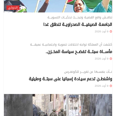
الدولي
تناقــش واقع القضيـة وتبحــــث تحدّيـــات التسويــــة
الجامعـة الصيفيـــة الصحراويــة تنطلق غدا
9 أوت 2026
الدولي
كشفت أن المملكة تواجه اختلالات تنمويـة واجتماعيـــة عميقـــــة
مأســـاة سبتـــة تفضــح سياسة المخــزن..
9 أوت 2026
الدولي
نـــأت بنفسـها عن تقريـــــر للكونغــرس
واشنطــن تدعم سيـادة إسبانيا على سبتــة ومليلية
9 أوت 2026