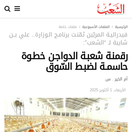
الرئيسية
الملفات الأسبوعية
ملفات خاصة
فيدراليـة المربّين ثمّنـت برنامـج الـوزارة.. علي بــن
شايبة لـ “الشعب”:
رقمنـة شعبـة الدواجـن خطـوة
حاسمــة لضبـط السّوق
أم الخير . س
الأربعاء, 1 أكتوبر 2025