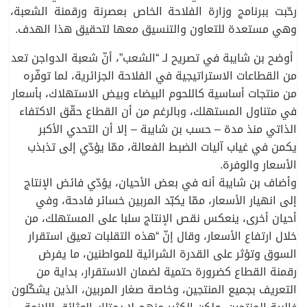
رحّبت ببرنامج وزارة الفلاحة الخاص بعصرنة ورقمنة الشعبة،
وهي مستعدة للتعاون والتنسيق معها لتحقيق هذا الهدف.
أوضح بن شايبة في تصريح لـ “الشعب”، أنّ شعبة الدواجن تعد
من القطاعات الاستراتيجية في الفلاحة الجزائرية، لما توفّره
من منتجات أساسية كاللحوم البيضاء وبيض الاستهلاك، بأسعار
في متناول المستهلك، وبالرغم من أن القطاع حقّق الاكتفاء
الذاتي منذ مدة – حسب بن شايبة – إلا أن التحدي الأكبر
يكمن في غياب آليات الضبط الفعالة، ممّا يؤدّي إلى تذبذب
الأسعار والوفرة.
وأضاف بن شايبة أنه في بعض الأحيان، يؤدّي فائض الإنتاج
إلى انهيار الأسعار، ممّا يكبّد المربين خسائر فادحة، وفي
أحيان أخرى، ينعكس نقص الإنتاج سلبا على المستهلك، من
خلال ارتفاع الأسعار، وقال إنّ “هذه التقلبات تعيق استقرار
السوق وتؤثر على القدرة الشرائية للمواطنين، ما يفرض
رقمنة القطاع كضرورة حتمية لضمان الاستقرار، بداية من
التعريف بجميع المنتجين، وخاصة صغار المربين، الذين يشكّلون