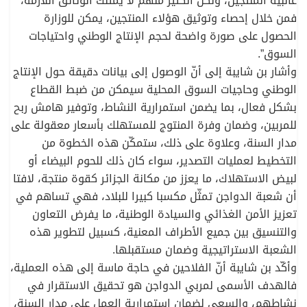
غالبية المنتجين، ولكن الكثير منهم لا يمتلك الوثائق اللازمة،
فمن خلال إحصاء وتوثيق هؤلاء المنتجين، يمكن للوزارة
الحصول على صورة واضحة لحجم الإنتاج الوطني واحتياجات
السوق”.
وأشار بن شايبة إلى أنّ الوصول إلى بيانات دقيقة حول الإنتاج
الوطني وحاجيات السوق المحلية سيمكن من ضبط القطاع
بشكل فعال، بما يضمن استمرارية النشاط، وتوفير هامش ربح
للمربين، وضمان وفرة المنتوج للمستهلك بأسعار معقولة على
مدار السنة، وعلاوة على ذلك، ستمكّن هذه الخطوة من
التخطيط لعمليات التصدير، سواء كان ذلك للحوم البيضاء أو
لبيض الاستهلاك، ما يعزز من مكانة الجزائر كقوة منتجة، لافتا
أن شعبة الدواجن تمثّل مكسبا كبيرا للبلاد، فهي تساهم في
تعزيز الأمن الغذائي والسيادة الوطنية، ما يفرض التعاون
والتنسيق بين جميع الأطراف المعنية، كسبيل لتطوير هذه
الشعبة الاستراتيجية وضمان مستقبلها.
وأكّد بن شايبة أنّ الفلاحين في حاجة ماسة إلى هذه العملية،
فالهدف الأسمى لمربي الدواجن هو تحقيق الاستقرار في
نشاطهم، والسعي لضمان استمرارية العمل على مدار السنة،