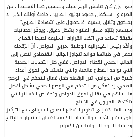
حتى وإن كان هامش الربح قليلا. ولتحقيق هذا الاستقرار، من
الضروري استكمال جهود توثيق المربين، خاصة أولئك الذين لا
يملكون وثائق رسمية، فالحصول على “شهادة المربي”
سيسمح بتتبّع مسار المنتوج بشكل دقيق، ويوفّر إحصائيات
دقيقة تساعد في اتخاذ القرارات السليمة لضبط القطاع.
وأكّد رئيس الفيدرالية الوطنية لمربي الدواجن، أنّ الرّقمنة
تحمل في طياتها فوائد تتجاوز الجانب الاقتصادي لتصل إلى
الجانب الصحي لقطاع الدواجن، ففي ظل التحديات الصحية
التي تواجه القطاع عالميا، والتي تتسبّب في نفوق أعداد
كبيرة من الدواجن، تبرز الرقمنة كحل فعال للتحكم في الوضع
الصحي، إذ تمكن من التحكم في الوضع الصحي بشكل أفضل،
ما يساهم في تقليل نفوق الدواجن وتخفيض الخسائر التي
يتكبّدها المربون في الإنتاج.
ودعا المتحدّث إلى تطوير القطاع الصحي الحيواني، مع التركيز
على توفير الأدوية واللّقاحات اللازمة، لضمان استمرارية الإنتاج
وحماية الثروة الحيوانية من الأمراض.