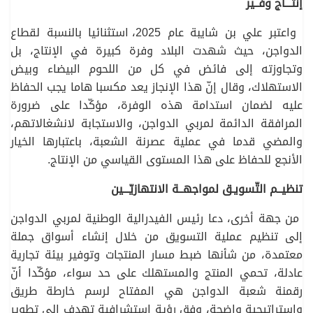
إنتـــاج وفــير
واعتبر علي بن شايبة عام 2025، استثنائيا بالنسبة لقطاع
الدواجن، حيث شهدت البلاد وفرة كبيرة في الإنتاج، بل
وتجاوزته إلى فائض في كل من اللحوم البيضاء وبيض
الاستهلاك، وقال إنّ هذا الإنجاز يعد مكسبا هاما يجب الحفاظ
عليه لضمان استدامة هذه الوفرة، مؤكّدا على ضرورة
المرافقة الدائمة لمربي الدواجن، والاستجابة لانشغالاتهم،
والمضي قدما في عملية عصرنة الشعبة، باعتبارها الخيار
الأنجع للحفاظ على هذا المستوى القياسي من الإنتاج.
تنظيــم التّسويـق لمواجهــة الانتهازيّـــين
من جهة أخرى، دعا رئيس الفيدرالية الوطنية لمربي الدواجن
إلى تنظيم عملية التسويق من خلال إنشاء أسواق جملة
معتمدة، من شأنها ضبط مسار المنتجات وتوفير بيئة تجارية
عادلة، تحمي المنتج والمستهلك على حد سواء، مؤكّدا أنّ
رقمنة شعبة الدواجن هي المفتاح لرسم خارطة طريق
واستراتيجية واضحة، وفق رؤية استشرافية تهدف إلى تطوير