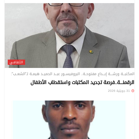
الثقافي
المكتبـــة ورشــــة إبـــداع مفتوحــة.. البروفيســور عبــد الحميــد هيمــة لـ”الشعــب”:
الرقمنـــة..فرصة تجديد المكتبات واستقطاب الأطفال
31 جويلية 2026