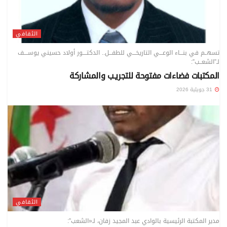
الثقافي
تسهــم في بنـــاء الوعـــي التاريخـــي للطفـــل.. الدكتــــور أولاد حسيني يوســــف
لـ”الشعــب”:
المكتبات فضاءات مفتوحة للتجريـب والمشاركة
31 جويلية 2026
الثقافي
مدير المكتبة الرئيسية بالوادي عبد المجيد زفان، لـ«الشعب”: