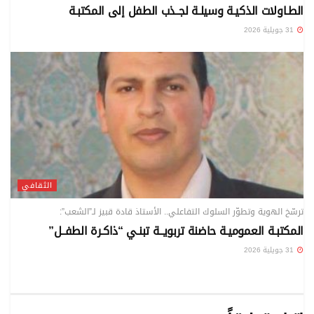
الطـاولات الذكيـة وسيلـة لجــذب الطفل إلى المكتبـة
31 جويلية 2026
الثقافي
ترسّخ الهوية وتطوّر السلوك التفاعلي.. الأستاذ قادة قبيز لـ”الشعب”:
المكتبـة العموميـة حاضنة تربويــة تبنـي “ذاكـرة الطفــل”
31 جويلية 2026