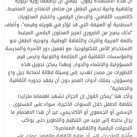
أن هذه الاستفادة يقول: “ينبغي أن ترافقها رؤية تربوية
وثقافية واعية تحمي الطفل من مخاطر الانفتاح غير المنضبط،
كالتغريب الثقافي، والإدمان الرقمي، وانتشار المحتويات
السطحية أو العنيفة التي قد تؤثر في هويته وقيمه”، وأضاف
“لذلك يصبح من الضروري تعزيز المحتوى الرقمي المرتبط
باللغة العربية والتراث والثقافة الوطنية، وتوجيه الطفل نحو
الاستخدام الآمن للتكنولوجيا، مع تفعيل دور الأسرة والمدرسة
والمؤسسات الثقافية في المتابعة والتوعية وغرس قيم
المسؤولية والانتماء والحوار، وبهذا يمكن تحويل هذه
التطورات من مصدر تهديد إلى وسيلة فعّالة لصناعة جيل واع
ومسؤول، يمتلك أدوات العصر دون أن يفقد جذوره الثقافية
والحضارية”.
وأكد هنا “يمكن القول إن الجزائر تشهد اهتماما متزايدا
بثقافة الطفل خلال السنوات الأخيرة، سواء على المستوى
الرسمي أو الجمعوي أو الأكاديمي، غير أن هذا الاهتمام ما
يزال بحاجة إلى مزيد من التنظيم والتطوير حتى يواكب
التحولات الرقمية والثقافية المعاصرة”.
وأشار المتحدث، إلى أن وزارة الثقافة والفنون عملت على