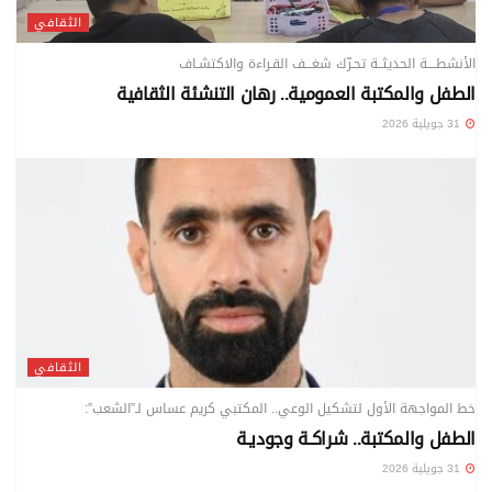
الثقافي
الأنشطــــة الحديثــة تحـرّك شغـــف القـراءة والاكتشـاف
الطفل والمكتبة العمومية.. رهان التنشئة الثقافية
31 جويلية 2026
الثقافي
خط المواجهة الأول لتشكيل الوعي.. المكتبي كريم عساس لـ”الشعب”:
الطفل والمكتبة.. شراكـة وجوديـة
31 جويلية 2026