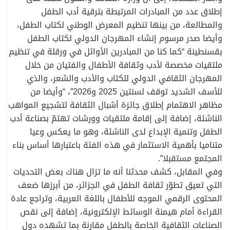
إطلاق عدد من المبادرات المرتبطة بترقية أدب الطفل
والمطالعة، من بينها تنظيم المعرض الوطني لكتاب الطفل،
وأيضا صدر مرسوم إنشاء المهرجان الدولي لكتاب الطفل
بقسنطينة “كما كنا من المبادرين الأوائل في ورقلة في تنظيم
ملتقيات مخصصة لأدب وثقافة الأطفال والفتيان من خلال
المهرجان الثقافي الدولي للكتاب والأدب والشعر، والذي
للأسف الشديد توقف لسنتين 2025 و2026”، “وأيضا من
مظاهر الاهتمام إطلاق جائزة أشبال الثقافة لتشجيع المواهب
الناشئة، إضافة إلى إقامة ملتقيات وورشات تهتمّ بصناعة أدب
الطفل وتنمية الإبداع لدى الناشئة، وهو ما يعكس وعيا
متناميا بأهمية الاستثمار في هذه الفئة باعتبارها أساس بناء
المجتمع مستقبلا”.
وفي المقابل، كشف محدثنا أنه ما تزال هناك بعض التحديات
التي تعيق تطوّر ثقافة الطفل في الجزائر، من أبرزها ضعف
المحتوى الرقمي الموجه للأطفال باللغة العربية، وتراجع عادة
القراءة أمام هيمنة الوسائط الإلكترونية، إضافة إلى نقص
الصناعات الثقافية الخاصة بالطفل مقارنة بما تشهده دول