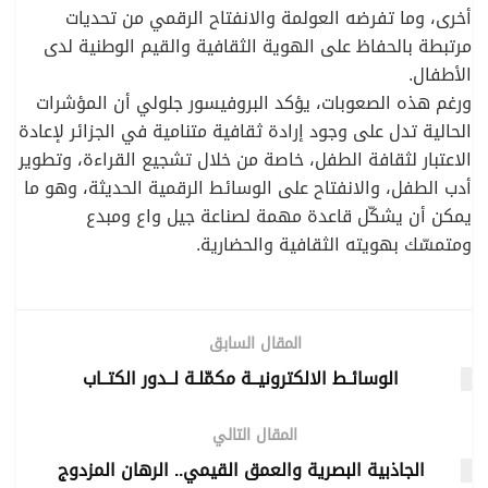
أخرى، وما تفرضه العولمة والانفتاح الرقمي من تحديات
مرتبطة بالحفاظ على الهوية الثقافية والقيم الوطنية لدى
الأطفال.
ورغم هذه الصعوبات، يؤكد البروفيسور جلولي أن المؤشرات
الحالية تدل على وجود إرادة ثقافية متنامية في الجزائر لإعادة
الاعتبار لثقافة الطفل، خاصة من خلال تشجيع القراءة، وتطوير
أدب الطفل، والانفتاح على الوسائط الرقمية الحديثة، وهو ما
يمكن أن يشكّل قاعدة مهمة لصناعة جيل واع ومبدع
ومتمسّك بهويته الثقافية والحضارية.
المقال السابق
الوسائـط الالكترونيــة مكمّلـة لــدور الكتــاب
المقال التالي
الجاذبية البصرية والعمق القيمي.. الرهان المزدوج