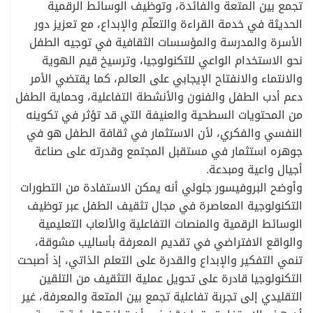
تجمع بين المتعة والفائدة، وتوظيف الوسائط الرقمية
الحديثة في خدمة القراءة والتعلّم والإبداع، مع تعزيز دور
الأسرة والمدرسة والمؤسسات الثقافية في توجيه الطفل
نحو الاستخدام الواعي للتكنولوجيا، وترسيخ قيم الهوية
والانتماء والانفتاح الإيجابي على العالم، كما يقتضي الأمر
دعم أدب الطفل والفنون والأنشطة التفاعلية، وحماية الطفل
من المحتويات السطحية والعنيفة التي قد تؤثر في تكوينه
النفسي والفكري، لأن الاستثمار في ثقافة الطفل هو في
جوهره استثمار في مستقبل المجتمع وقدرته على صناعة
أجيال واعية ومبدعة.
وأوضح البروفيسور جلولي أنه يمكن الاستفادة من التطورات
التكنولوجية المعاصرة في مجال تثقيف الطفل عبر توظيف
الوسائط الرقمية والمنصات التفاعلية والألعاب التعليمية
والواقع الافتراضي في تقديم المعرفة بأساليب مشوقة،
تنمي التفكير والإبداع والقدرة على التعلم الذاتي، إذ أصبحت
التكنولوجيا قادرة على تحويل عملية التثقيف من التلقين
التقليدي إلى تجربة تفاعلية تجمع بين المتعة والمعرفة، غير