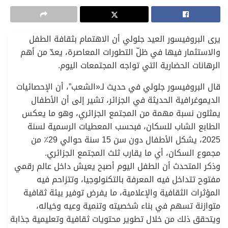
يرى البروفيسور العيد جلولي أن الاهتمام بثقافة الطفل
والاستثمار فيها في ظلّ التطورات المعاصرة، يعدّ من أهم
الرهانات الحضارية التي تواجه المجتمعات اليوم.
قال البروفيسور جلولي في حديث لـ«الشعب”، أن الإحصائيات
الديموغرافية الحديثة في الجزائر، تشير إلى أن الأطفال
يمثلون نسبة مهمة من المجتمع الجزائري، وهو ما يعكس
الطابع الشاب للسكان، فبحسب المعطيات الرسمية لسنة
2025، يشكل الأطفال دون سن 15 سنة حوالي 29٪ من
مجموع السكان، أي ما يقارب ثلث المجتمع الجزائري.
وذكر المتحدث أن الطفل اليوم أصبح يعيش داخل عالم رقمي
مفتوح تتداخل فيه المعرفة بالتكنولوجيا، وتتزاحم فيه
المؤثرات الثقافية والإعلامية، ما يفرض توفير بيئة ثقافية
متوازنة تسهم في بناء شخصيته وتنمية وعيه وخياله،
ويتحقق ذلك من خلال تطوير محتويات ثقافية وتعليمية جذابة